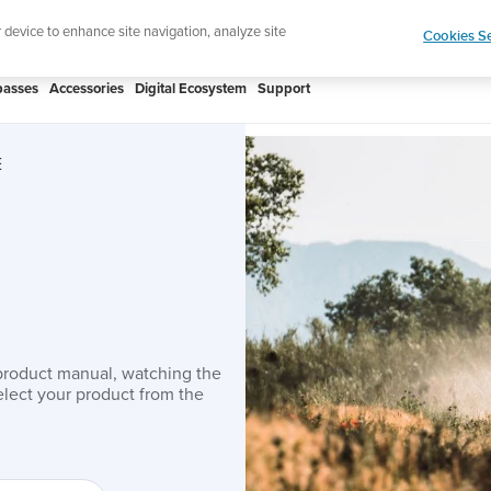
Lightweight sports watch designed for runners
r device to enhance site navigation, analyze site
Cookies Se
asses
Accessories
Digital Ecosystem
Support
E
product manual, watching the
lect your product from the