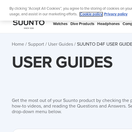
Skip
By clicking “Accept All Cookies”, you agree to the storing of cookies on you
to
usage, and assist in our marketing efforts.
Cookie policy
Privacy policy
content
SUUNTO
Watches
Dive Products
Headphones
Comp
APAC
Home
Support
User Guides
SUUNTO D4F USER GUID
USER GUIDES
Get the most out of your Suunto product by checking the 
how-to videos, and reading the Questions and Answers. Se
drop-down menu below.