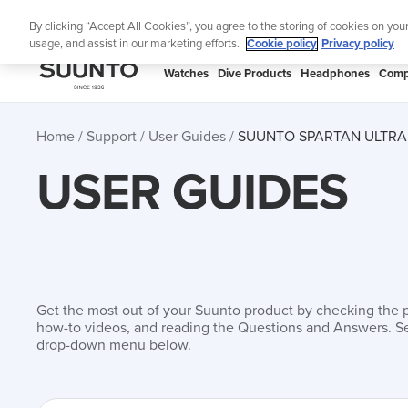
Skip
Lig
By clicking “Accept All Cookies”, you agree to the storing of cookies on you
to
usage, and assist in our marketing efforts.
Cookie policy
Privacy policy
content
SUUNTO
Watches
Dive Products
Headphones
Comp
APAC
Home
Support
User Guides
SUUNTO SPARTAN ULTRA
USER GUIDES
Get the most out of your Suunto product by checking the 
how-to videos, and reading the Questions and Answers. Se
drop-down menu below.