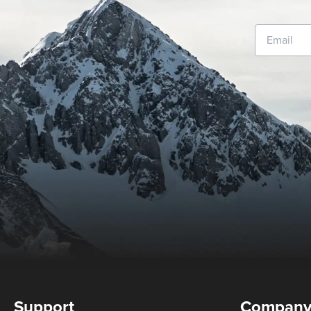
Support
Compan