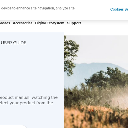
htweight sports watch designed for runners
Shop
r device to enhance site navigation, analyze site
Cookies Se
asses
Accessories
Digital Ecosystem
Support
 USER GUIDE
product manual, watching the
lect your product from the