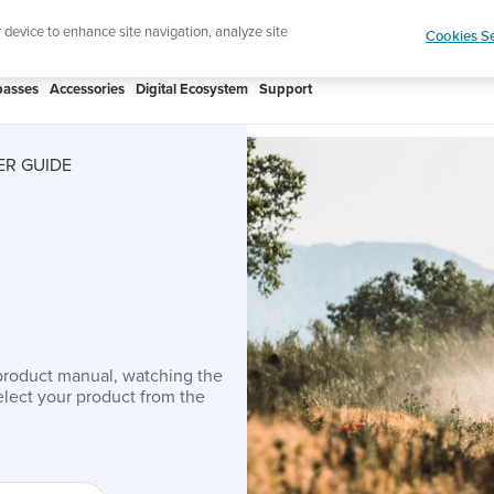
htweight sports watch designed for runners
Shop
r device to enhance site navigation, analyze site
Cookies Se
asses
Accessories
Digital Ecosystem
Support
R GUIDE
product manual, watching the
lect your product from the