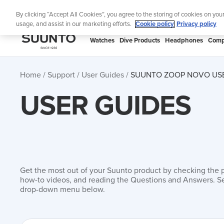
Skip
Lig
By clicking “Accept All Cookies”, you agree to the storing of cookies on you
to
usage, and assist in our marketing efforts.
Cookie policy
Privacy policy
content
SUUNTO
Watches
Dive Products
Headphones
Comp
APAC
Home
Support
User Guides
SUUNTO ZOOP NOVO USE
USER GUIDES
Get the most out of your Suunto product by checking the 
how-to videos, and reading the Questions and Answers. Se
drop-down menu below.