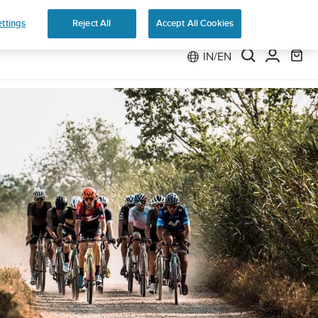
 Run
ttings
Reject All
Accept All Cookies
IN/EN