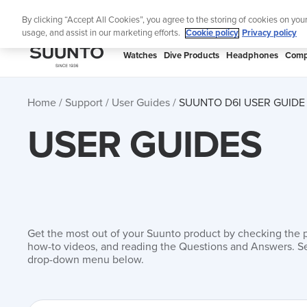
Skip
Lig
By clicking “Accept All Cookies”, you agree to the storing of cookies on you
to
usage, and assist in our marketing efforts.
Cookie policy
Privacy policy
content
SUUNTO
Watches
Dive Products
Headphones
Comp
APAC
Home
Support
User Guides
SUUNTO D6I USER GUIDE
USER GUIDES
Get the most out of your Suunto product by checking the 
how-to videos, and reading the Questions and Answers. Se
drop-down menu below.