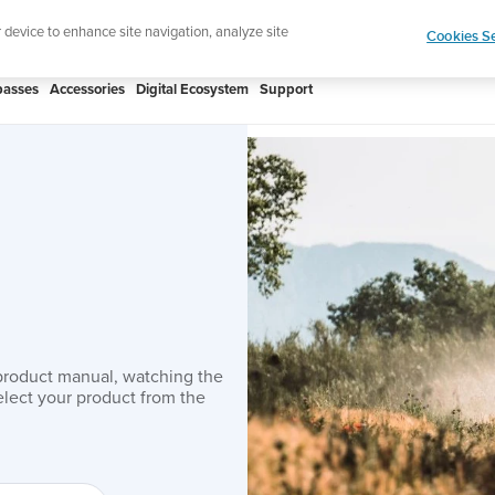
htweight sports watch designed for runners
Shop
r device to enhance site navigation, analyze site
Cookies Se
asses
Accessories
Digital Ecosystem
Support
product manual, watching the
lect your product from the