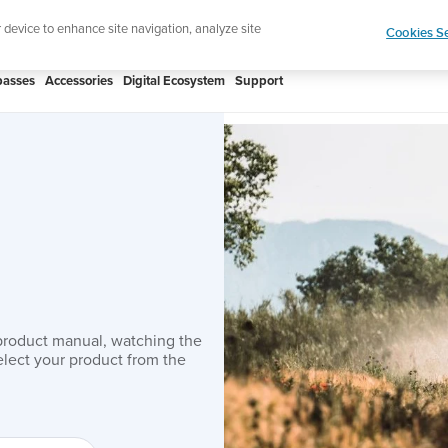
htweight sports watch designed for runners
Shop
r device to enhance site navigation, analyze site
Cookies Se
asses
Accessories
Digital Ecosystem
Support
product manual, watching the
lect your product from the