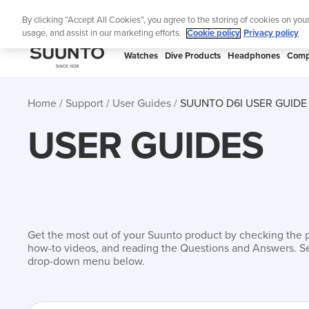
Skip
Lig
By clicking “Accept All Cookies”, you agree to the storing of cookies on you
to
usage, and assist in our marketing efforts.
Cookie policy
Privacy policy
content
SUUNTO
Watches
Dive Products
Headphones
Comp
APAC
Home
Support
User Guides
SUUNTO D6I USER GUIDE
USER GUIDES
Get the most out of your Suunto product by checking the 
how-to videos, and reading the Questions and Answers. Se
drop-down menu below.