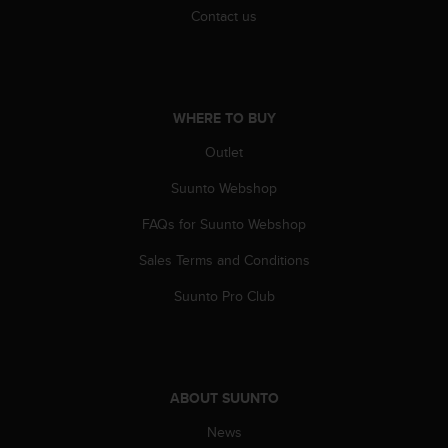
s
Contact us
(
W
C
A
G
WHERE TO BUY
)
2
Outlet
.
Suunto Webshop
0
a
FAQs for Suunto Webshop
n
d
Sales Terms and Conditions
a
c
Suunto Pro Club
h
i
e
v
i
ABOUT SUUNTO
n
g
News