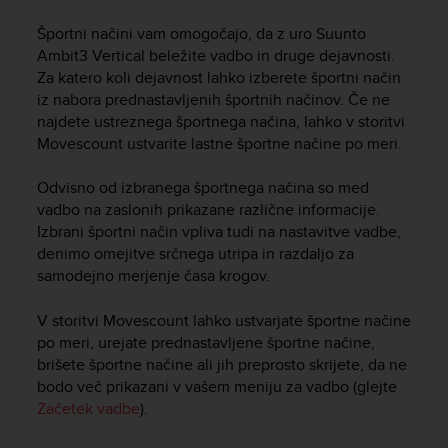
i
e
Športni načini vam omogočajo, da z uro
Suunto
v
Ambit3 Vertical
beležite vadbo in druge dejavnosti.
i
Za katero koli dejavnost lahko izberete športni način
n
iz nabora prednastavljenih športnih načinov. Če ne
g
najdete ustreznega športnega načina, lahko v storitvi
L
e
Movescount ustvarite lastne športne načine po meri.
v
e
Odvisno od izbranega športnega načina so med
l
vadbo na zaslonih prikazane različne informacije.
A
Izbrani športni način vpliva tudi na nastavitve vadbe,
A
denimo omejitve srčnega utripa in razdaljo za
c
samodejno merjenje časa krogov.
o
n
V storitvi Movescount lahko ustvarjate športne načine
f
po meri, urejate prednastavljene športne načine,
o
r
brišete športne načine ali jih preprosto skrijete, da ne
m
bodo več prikazani v vašem meniju za vadbo (glejte
a
Začetek vadbe
).
n
c