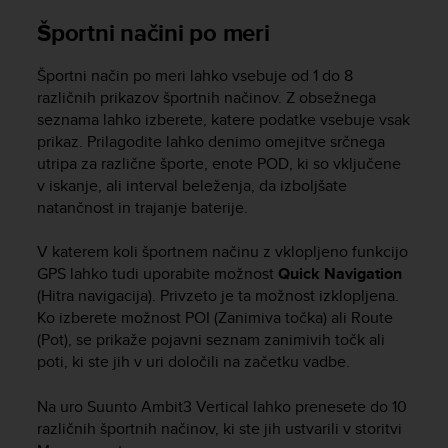
e
Športni načini po meri
f
o
r
Športni način po meri lahko vsebuje od 1 do 8
t
različnih prikazov športnih načinov. Z obsežnega
h
seznama lahko izberete, katere podatke vsebuje vsak
i
prikaz. Prilagodite lahko denimo omejitve srčnega
s
utripa za različne športe, enote POD, ki so vključene
w
v iskanje, ali interval beleženja, da izboljšate
e
natančnost in trajanje baterije.
b
s
V katerem koli športnem načinu z vklopljeno funkcijo
i
GPS lahko tudi uporabite možnost
Quick Navigation
t
e
(Hitra navigacija). Privzeto je ta možnost izklopljena.
i
Ko izberete možnost POI (Zanimiva točka) ali Route
n
(Pot), se prikaže pojavni seznam zanimivih točk ali
c
poti, ki ste jih v uri določili na začetku vadbe.
o
n
Na uro
Suunto Ambit3 Vertical
lahko prenesete do 10
f
različnih športnih načinov, ki ste jih ustvarili v storitvi
o