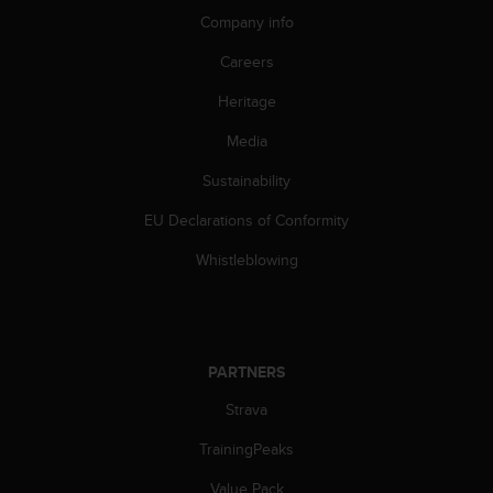
c
Company info
o
m
Careers
p
l
Heritage
i
a
Media
n
c
Sustainability
e
EU Declarations of Conformity
w
i
Whistleblowing
t
h
o
t
h
PARTNERS
e
r
Strava
a
c
TrainingPeaks
c
e
Value Pack