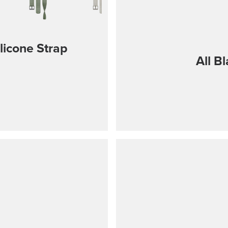
licone Strap
All B