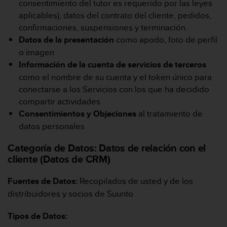
e
consentimiento del tutor es requerido por las leyes
n
aplicables); datos del contrato del cliente, pedidos,
E
confirmaciones, suspensiones y terminación.
E
Datos de la presentación
como apodo, foto de perfil
.
o imagen
U
Información de la cuenta de servicios de terceros
U
como el nombre de su cuenta y el token único para
.
conectarse a los Servicios con los que ha decidido
e
compartir actividades
n
e
Consentimientos y Objeciones
al tratamiento de
l
datos personales
+
1
Categoría de Datos:
Datos de relación con el
8
cliente (Datos de CRM)
5
5
Fuentes de Datos:
Recopilados de usted y de los
2
distribuidores y socios de Suunto
5
8
0
Tipos de Datos:
9