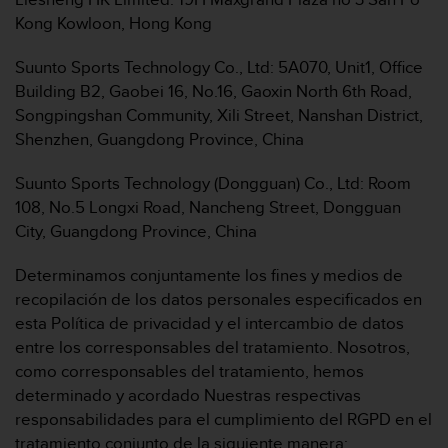
t
Kong Kowloon, Hong Kong
a
s
Suunto Sports Technology Co., Ltd: 5A070, Unit1, Office
d
Building B2, Gaobei 16, No.16, Gaoxin North 6th Road,
e
Songpingshan Community, Xili Street, Nanshan District,
a
c
Shenzhen, Guangdong Province, China
c
e
Suunto Sports Technology (Dongguan) Co., Ltd: Room
s
108, No.5 Longxi Road, Nancheng Street, Dongguan
i
City, Guangdong Province, China
b
i
Determinamos conjuntamente los fines y medios de
l
i
recopilación de los datos personales especificados en
d
esta Política de privacidad y el intercambio de datos
a
entre los corresponsables del tratamiento. Nosotros,
d
como corresponsables del tratamiento, hemos
p
determinado y acordado Nuestras respectivas
a
r
responsabilidades para el cumplimiento del RGPD en el
a
tratamiento conjunto de la siguiente manera: