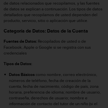
n
de datos relacionados que recopilamos, y las fuentes
t
de datos se explican a continuación. Los tipos de datos
o
detallados que recopilamos de usted dependen del
d
producto, servicio, sitio o aplicación que utilice.
e
S
Categoría de Datos:
Datos de la Cuenta
e
r
v
Fuentes de Datos:
Recopilados de usted o de
i
Facebook, Apple o Google si se registra con sus
c
credenciales
i
o
Tipos de Datos:
a
l
Datos Básicos
como nombre, correo electrónico,
C
l
números de teléfono, fecha de creación de la
i
cuenta, fecha de nacimiento, código de país, zona
e
horaria, preferencia de idioma; nombre de usuario,
n
contraseña, derechos de usuario; nombre e
t
información de contacto del tutor de un niño (si el
e