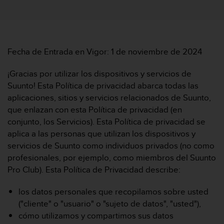
m
i
s
o
d
e
Fecha de Entrada en Vigor: 1 de noviembre de 2024
a
l
¡Gracias por utilizar los dispositivos y servicios de
c
Suunto! Esta Política de privacidad abarca todas las
a
aplicaciones, sitios y servicios relacionados de Suunto,
n
que enlazan con esta Política de privacidad (en
z
a
conjunto, los Servicios). Esta Política de privacidad se
r
aplica a las personas que utilizan los dispositivos y
e
servicios de Suunto como individuos privados (no como
l
profesionales, por ejemplo, como miembros del Suunto
n
Pro Club). Esta Política de Privacidad describe:
i
v
e
los datos personales que recopilamos sobre usted
l
("cliente" o "usuario" o "sujeto de datos", "usted"),
d
cómo utilizamos y compartimos sus datos
e