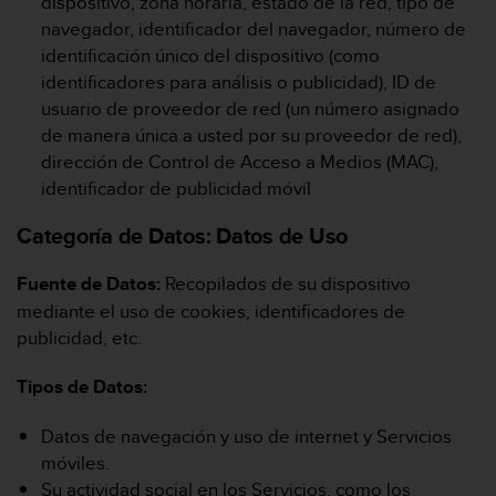
dispositivo, zona horaria, estado de la red, tipo de
c
navegador, identificador del navegador, número de
c
identificación único del dispositivo (como
e
identificadores para análisis o publicidad), ID de
d
usuario de proveedor de red (un número asignado
e
r
de manera única a usted por su proveedor de red),
a
dirección de Control de Acceso a Medios (MAC),
l
identificador de publicidad móvil
a
i
Categoría de Datos:
Datos de Uso
n
f
Fuente de Datos:
Recopilados de su dispositivo
o
r
mediante el uso de cookies, identificadores de
m
publicidad, etc.
a
c
Tipos de Datos:
i
ó
Datos de navegación y uso de internet y Servicios
n
móviles.
c
o
Su actividad social en los Servicios, como los