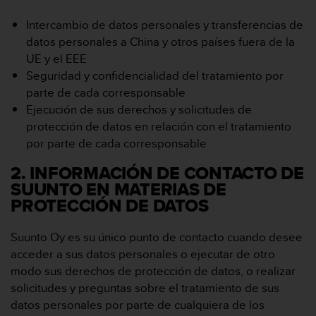
d
e
Intercambio de datos personales y transferencias de
a
datos personales a China y otros países fuera de la
c
UE y el EEE
c
e
Seguridad y confidencialidad del tratamiento por
s
parte de cada corresponsable
i
Ejecución de sus derechos y solicitudes de
b
protección de datos en relación con el tratamiento
i
por parte de cada corresponsable
l
i
2. INFORMACIÓN DE CONTACTO DE
d
SUUNTO EN MATERIAS DE
a
d
PROTECCIÓN DE DATOS
.
P
Suunto Oy es su único punto de contacto cuando desee
o
acceder a sus datos personales o ejecutar de otro
n
modo sus derechos de protección de datos, o realizar
t
e
solicitudes y preguntas sobre el tratamiento de sus
e
datos personales por parte de cualquiera de los
n