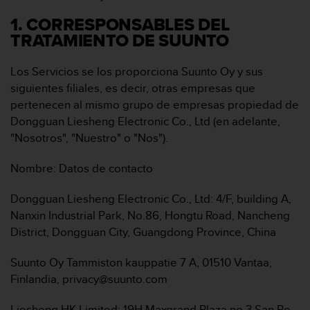
i
o
1. CORRESPONSABLES DEL
w
TRATAMIENTO DE SUUNTO
e
b
Los Servicios se los proporciona Suunto Oy y sus
d
e
siguientes filiales, es decir, otras empresas que
a
pertenecen al mismo grupo de empresas propiedad de
c
Dongguan Liesheng Electronic Co., Ltd (en adelante,
u
"Nosotros", "Nuestro" o "Nos").
e
r
Nombre: Datos de contacto
d
o
c
Dongguan Liesheng Electronic Co., Ltd: 4/F, building A,
o
Nanxin Industrial Park, No.86, Hongtu Road, Nancheng
n
District, Dongguan City, Guangdong Province, China
l
a
Suunto Oy Tammiston kauppatie 7 A, 01510 Vantaa,
s
Finlandia, privacy@suunto.com
P
a
u
Liesheng HK Limited: 19H Maxgrand Plaza no 3 San Po