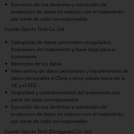
s
Ejecución de sus derechos y solicitudes de
,
protección de datos en relación con el tratamiento
W
por parte de cada corresponsable
C
A
Suunto Sports Tech Co. Ltd
G
)
Categorías de datos personales recopilados,
2
finalidades del tratamiento y base legal para el
.
tratamiento
0
Retención de los datos
y
o
Intercambio de datos personales y transferencias de
t
datos personales a China y otros países fuera de la
r
UE y el EEE
a
Seguridad y confidencialidad del tratamiento por
s
parte de cada corresponsable
n
o
Ejecución de sus derechos y solicitudes de
r
protección de datos en relación con el tratamiento
m
por parte de cada corresponsable
a
s
Suunto Sports Tech (Dongguan) Co. Ltd