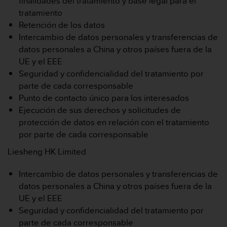
finalidades del tratamiento y base legal para el
t
A
tratamiento
c
Retención de los datos
c
Intercambio de datos personales y transferencias de
e
datos personales a China y otros países fuera de la
s
UE y el EEE
s
i
Seguridad y confidencialidad del tratamiento por
b
parte de cada corresponsable
i
Punto de contacto único para los interesados
l
Ejecución de sus derechos y solicitudes de
i
protección de datos en relación con el tratamiento
t
y
por parte de cada corresponsable
G
Liesheng HK Limited
u
i
d
Intercambio de datos personales y transferencias de
e
datos personales a China y otros países fuera de la
l
UE y el EEE
i
Seguridad y confidencialidad del tratamiento por
n
parte de cada corresponsable
e