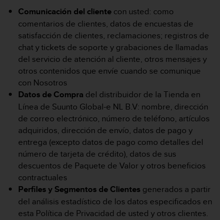
0
Comunicación del cliente
con usted: como
0
comentarios de clientes, datos de encuestas de
(
satisfacción de clientes, reclamaciones; registros de
l
l
chat y tickets de soporte y grabaciones de llamadas
a
del servicio de atención al cliente, otros mensajes y
m
otros contenidos que envíe cuando se comunique
a
con Nosotros
d
Datos de Compra
del distribuidor de la Tienda en
a
g
Línea de Suunto Global-e NL B.V: nombre, dirección
r
de correo electrónico, número de teléfono, artículos
a
adquiridos, dirección de envío, datos de pago y
t
entrega (excepto datos de pago como detalles del
u
número de tarjeta de crédito), datos de sus
i
t
descuentos de Paquete de Valor y otros beneficios
a
contractuales
)
Perfiles y Segmentos de Clientes
generados a partir
s
del análisis estadístico de los datos especificados en
i
esta Política de Privacidad de usted y otros clientes.
t