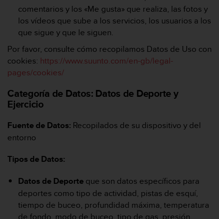
n
comentarios y los «Me gusta» que realiza, las fotos y
t
los vídeos que sube a los servicios, los usuarios a los
e
que sigue y que le siguen.
n
i
Por favor, consulte cómo recopilamos Datos de Uso con
d
cookies:
https://www.suunto.com/en-gb/legal-
a
pages/cookies/
e
n
Categoría de Datos:
Datos de Deporte y
e
Ejercicio
s
t
e
Fuente de Datos:
Recopilados de su dispositivo y del
s
entorno
i
t
Tipos de Datos:
i
o
Datos de Deporte
que son datos específicos para
w
e
deportes como tipo de actividad, pistas de esquí,
b
tiempo de buceo, profundidad máxima, temperatura
.
de fondo, modo de buceo, tipo de gas, presión