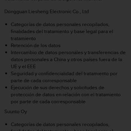
c
o
Dongguan Liesheng Electronic Co., Ltd
n
t
Categorías de datos personales recopilados,
e
finalidades del tratamiento y base legal para el
n
i
tratamiento
d
Retención de los datos
o
Intercambio de datos personales y transferencias de
w
datos personales a China y otros países fuera de la
e
UE y el EEE
b
(
Seguridad y confidencialidad del tratamiento por
W
parte de cada corresponsable
e
Ejecución de sus derechos y solicitudes de
b
protección de datos en relación con el tratamiento
C
por parte de cada corresponsable
o
n
Suunto Oy
t
e
Categorías de datos personales recopilados,
n