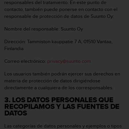
responsables del tratamiento. En este punto de
c
contacto, también puede ponerse en contacto con el
o
responsable de protección de datos de Suunto Oy:
n
t
a
Nombre del responsable: Suunto Oy
c
t
Dirección: Tammiston kauppatie 7 A, 01510 Vantaa,
o
Finlandia
c
o
Correo electrónico:
privacy@suunto.com
n
e
Los usuarios también podrán ejercer sus derechos en
l
d
materia de protección de datos dirigiéndose
e
directamente a cualquiera de los corresponsables.
p
a
3. LOS DATOS PERSONALES QUE
r
RECOPILAMOS Y LAS FUENTES DE
t
DATOS
a
m
Las categorías de datos personales y ejemplos o tipos
e