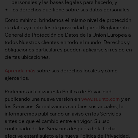
personales y las bases legales para hacerlo, y
c
los derechos que tiene sobre sus datos personales
o
n
Como mínimo, brindamos el mismo nivel de protección
f
de datos y controles de privacidad que el Reglamento
o
General de Protección de Datos de la Unión Europea a
r
m
todos Nuestros clientes en todo el mundo. Derechos y
i
obligaciones particulares pueden aplicarse si reside en
d
ciertas ubicaciones.
a
d
Aprenda más
sobre sus derechos locales y cómo
A
ejercerlos.
A
e
n
Podemos actualizar esta Política de Privacidad
e
publicando una nueva versión en
www.suunto.com
y en
s
los Servicios. Si realizamos cambios sustanciales, le
t
informaremos publicando un aviso en los Servicios
e
antes de que el cambio entre en vigor. Su uso
s
i
continuado de los Servicios después de la fecha
t
efectiva estará sujeto a la nueva Política de Privacidad.