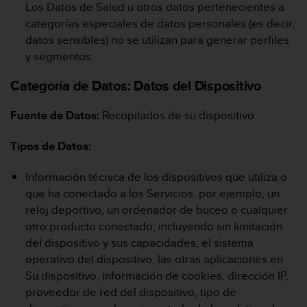
i
Los Datos de Salud u otros datos pertenecientes a
e
categorías especiales de datos personales (es decir,
n
datos sensibles) no se utilizan para generar perfiles
e
y segmentos.
s
a
Categoría de Datos:
Datos del Dispositivo
l
g
ú
Fuente de Datos:
Recopilados de su dispositivo
n
p
Tipos de Datos:
r
o
Información técnica de los dispositivos que utiliza o
b
que ha conectado a los Servicios, por ejemplo, un
l
reloj deportivo, un ordenador de buceo o cualquier
e
m
otro producto conectado, incluyendo sin limitación
a
del dispositivo y sus capacidades, el sistema
p
operativo del dispositivo, las otras aplicaciones en
a
Su dispositivo, información de cookies, dirección IP,
r
proveedor de red del dispositivo, tipo de
a
a