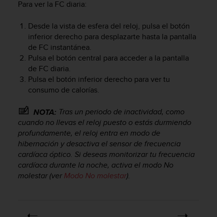
Para ver la FC diaria:
n
t
e
Desde la vista de esfera del reloj, pulsa el botón
n
inferior derecho para desplazarte hasta la pantalla
i
de FC instantánea.
d
Pulsa el botón central para acceder a la pantalla
a
de FC diaria.
e
Pulsa el botón inferior derecho para ver tu
n
consumo de calorías.
e
s
Tras un periodo de inactividad, como
t
NOTA:
e
cuando no llevas el reloj puesto o estás durmiendo
s
profundamente, el reloj entra en modo de
i
hibernación y desactiva el sensor de frecuencia
t
cardíaca óptico. Si deseas monitorizar tu frecuencia
i
cardíaca durante la noche, activa el modo No
o
molestar (ver
Modo No molestar
).
w
e
b
.