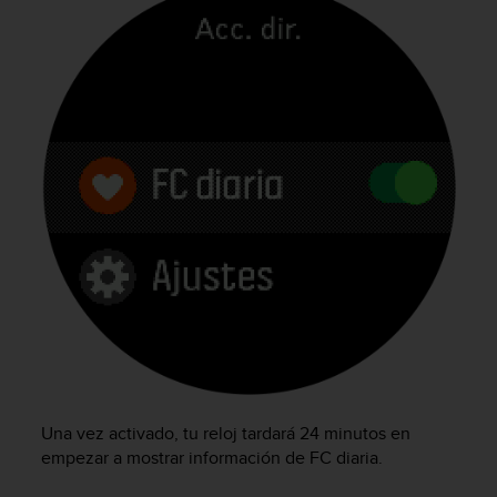
c
c
e
d
e
r
a
l
a
i
n
f
o
r
m
a
c
i
ó
Una vez activado, tu reloj tardará 24 minutos en
n
empezar a mostrar información de FC diaria.
c
o