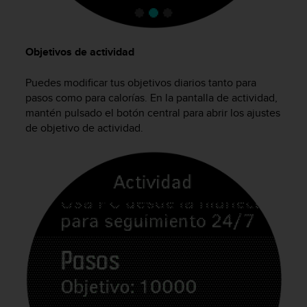
t
A
c
c
Objetivos de actividad
e
s
Puedes modificar tus objetivos diarios tanto para
s
pasos como para calorías. En la pantalla de actividad,
i
b
mantén pulsado el botón central para abrir los ajustes
i
de objetivo de actividad.
l
i
t
y
G
u
i
d
e
l
i
n
e