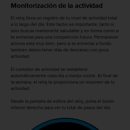
m
Monitorización de la actividad
i
s
El reloj lleva un registro de tu nivel de actividad total
o
d
a lo largo del día. Este factor es importante, tanto si
e
solo buscas mantenerte saludable y en forma como si
a
te entrenas para una competición futura. Permanecer
l
activos está muy bien, pero si te entrenas a fondo
c
también debes tener días de descanso con poca
a
actividad.
n
z
El contador de actividad se restablece
a
automáticamente cada día a media noche. Al final de
r
la semana, el reloj te proporciona un resumen de tu
e
l
actividad.
n
i
Desde la pantalla de esfera del reloj, pulsa el botón
v
inferior derecho para ver tu total de pasos del día.
e
l
d
e