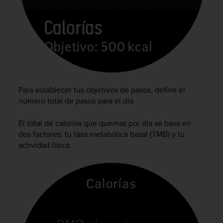
s
,
W
C
A
G
)
2
.
Para establecer tus objetivos de pasos, define el
0
número total de pasos para el día.
y
o
El total de calorías que quemas por día se basa en
t
dos factores: tu tasa metabólica basal (TMB) y tu
r
actividad física.
a
s
n
o
r
m
a
s