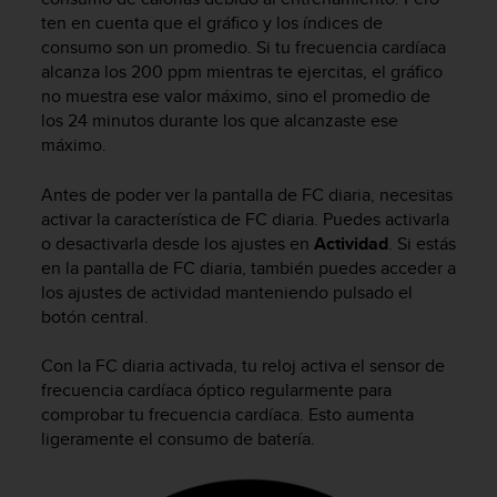
i
ten en cuenta que el gráfico y los índices de
e
consumo son un promedio. Si tu frecuencia cardíaca
n
alcanza los 200 ppm mientras te ejercitas, el gráfico
e
s
no muestra ese valor máximo, sino el promedio de
a
los 24 minutos durante los que alcanzaste ese
l
máximo.
g
ú
Antes de poder ver la pantalla de FC diaria, necesitas
n
activar la característica de FC diaria. Puedes activarla
p
o desactivarla desde los ajustes en
Actividad
. Si estás
r
en la pantalla de FC diaria, también puedes acceder a
o
los ajustes de actividad manteniendo pulsado el
b
botón central.
l
e
m
Con la FC diaria activada, tu reloj activa el sensor de
a
frecuencia cardíaca óptico regularmente para
p
comprobar tu frecuencia cardíaca. Esto aumenta
a
ligeramente el consumo de batería.
r
a
a