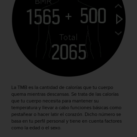
d
e
a
c
c
e
s
i
b
i
l
i
d
a
La TMB es la cantidad de calorías que tu cuerpo
d
.
quema mientras descansas. Se trata de las calorías
P
que tu cuerpo necesita para mantener su
o
temperatura y llevar a cabo funciones básicas como
n
pestañear o hacer latir el corazón. Dicho número se
t
basa en tu perfil personal y tiene en cuenta factores
e
como la edad o el sexo.
e
n