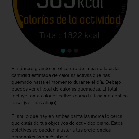
t
a
s
d
e
a
c
c
e
s
i
El número grande en el centro de la pantalla es la
b
cantidad estimada de calorías activas que has
i
quemado hasta el momento durante el día. Debajo
l
puedes ver el total de calorías quemadas. El total
i
incluye tanto calorías activas como tu tasa metabólica
d
basal (ver más abajo).
a
d
El anillo que hay en ambas pantallas indica lo cerca
p
que estás de tus objetivos de actividad diaria. Estos
a
r
objetivos se pueden ajustar a tus preferencias
a
personales (ver más abajo)