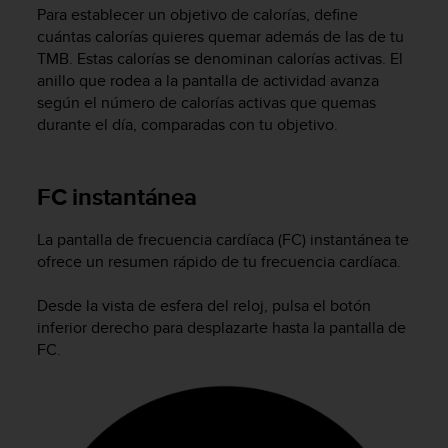
Para establecer un objetivo de calorías, define
c
cuántas calorías quieres quemar además de las de tu
o
TMB. Estas calorías se denominan calorías activas. El
n
t
anillo que rodea a la pantalla de actividad avanza
a
según el número de calorías activas que quemas
c
durante el día, comparadas con tu objetivo.
t
o
c
FC instantánea
o
n
e
La pantalla de frecuencia cardíaca (FC) instantánea te
l
ofrece un resumen rápido de tu frecuencia cardíaca.
d
e
Desde la vista de esfera del reloj, pulsa el botón
p
inferior derecho para desplazarte hasta la pantalla de
a
FC.
r
t
a
m
e