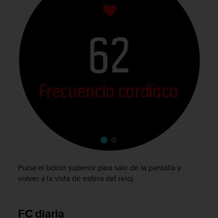
n
t
o
d
e
S
e
r
v
i
c
i
o
a
l
C
l
Pulsa el botón superior para salir de la pantalla y
i
volver a la vista de esfera del reloj.
e
n
t
e
FC diaria