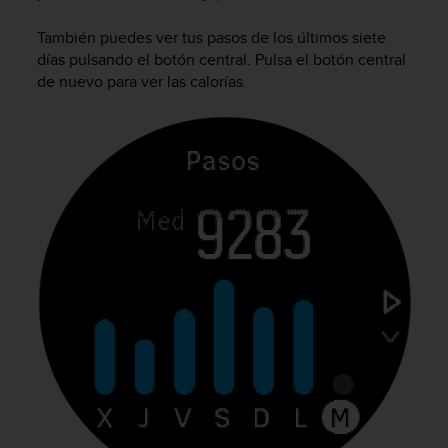
c
o
También puedes ver tus pasos de los últimos siete
n
días pulsando el botón central. Pulsa el botón central
t
de nuevo para ver las calorías.
e
n
i
d
o
w
e
b
(
W
e
b
C
o
n
t
e
n