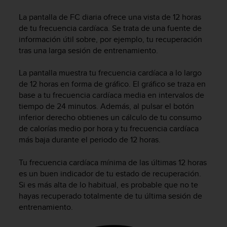
e
n
La pantalla de FC diaria ofrece una vista de 12 horas
E
de tu frecuencia cardíaca. Se trata de una fuente de
E
información útil sobre, por ejemplo, tu recuperación
.
tras una larga sesión de entrenamiento.
U
U
La pantalla muestra tu frecuencia cardíaca a lo largo
.
de 12 horas en forma de gráfico. El gráfico se traza en
e
base a tu frecuencia cardíaca media en intervalos de
n
tiempo de 24 minutos. Además, al pulsar el botón
e
inferior derecho obtienes un cálculo de tu consumo
l
de calorías medio por hora y tu frecuencia cardíaca
+
más baja durante el periodo de 12 horas.
1
8
Tu frecuencia cardíaca mínima de las últimas 12 horas
5
es un buen indicador de tu estado de recuperación.
5
2
Si es más alta de lo habitual, es probable que no te
5
hayas recuperado totalmente de tu última sesión de
8
entrenamiento.
0
9