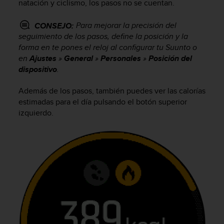
natación y ciclismo, los pasos no se cuentan.
i
o
w
Para mejorar la precisión del
CONSEJO:
e
seguimiento de los pasos, define la posición y la
b
forma en te pones el reloj al configurar tu Suunto o
d
en
Ajustes
»
General
»
Personales
»
Posición del
e
dispositivo
.
a
c
Además de los pasos, también puedes ver las calorías
u
estimadas para el día pulsando el botón superior
e
izquierdo.
r
d
o
c
o
n
l
a
s
P
a
u