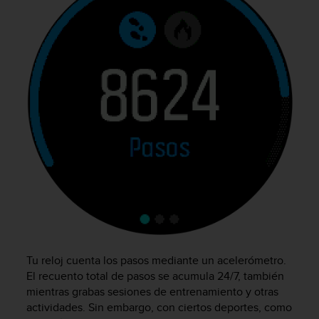
c
o
n
f
o
r
m
i
d
a
d
A
A
e
n
e
s
t
Tu reloj cuenta los pasos mediante un acelerómetro.
e
El recuento total de pasos se acumula 24/7, también
s
mientras grabas sesiones de entrenamiento y otras
i
actividades. Sin embargo, con ciertos deportes, como
t