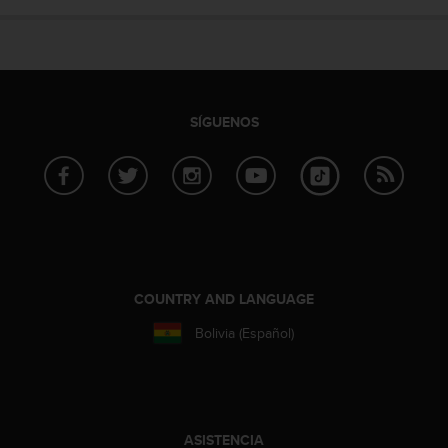
c
o
n
f
o
r
SÍGUENOS
m
i
d
a
d
A
A
e
n
COUNTRY AND LANGUAGE
e
s
Bolivia (Español)
t
e
s
i
t
ASISTENCIA