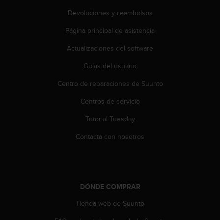
i
o
Devoluciones y reembolsos
w
Página principal de asistencia
e
b
Actualizaciones del software
d
e
Guías del usuario
a
c
Centro de reparaciones de Suunto
u
e
Centros de servicio
r
Tutorial Tuesday
d
o
Contacta con nosotros
c
o
n
l
a
DÓNDE COMPRAR
s
P
Tienda web de Suunto
a
u