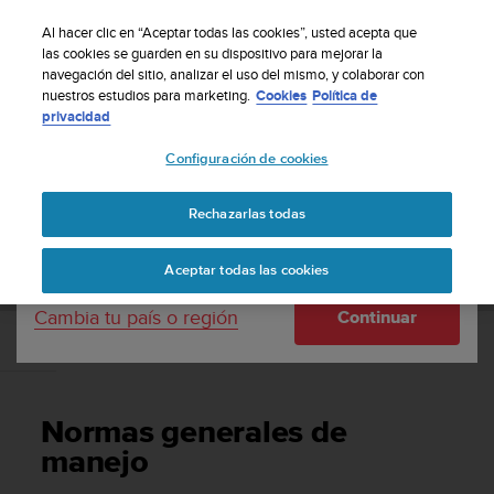
S
Suscribete a nuestro boletín y obtén un 5% de
u
Al hacer clic en “Aceptar todas las cookies”, usted acepta que
descuento
| Fácil devolución
u
las cookies se guarden en su dispositivo para mejorar la
Tu país o región:
navegación del sitio, analizar el uso del mismo, y colaborar con
n
nuestros estudios para marketing.
Cookies
Política de
t
privacidad
o
United States
m
Configuración de cookies
a
Página principal
Asistencia
Suunto 7
Guía del usuario
n
Currency: $ (USD)
t
Rechazarlas todas
i
Shipping only to United States
SUUNTO 7 GUÍA DEL USUARIO
e
Aceptar todas las cookies
n
e
Cambia tu país o región
Continuar
s
u
Normas generales de manejo
c
o
m
Normas generales de
p
r
manejo
o