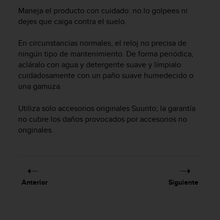
m
Maneja el producto con cuidado: no lo golpees ni
i
s
dejes que caiga contra el suelo.
o
d
En circunstancias normales, el reloj no precisa de
e
ningún tipo de mantenimiento. De forma periódica,
a
acláralo con agua y detergente suave y límpialo
l
cuidadosamente con un paño suave humedecido o
c
una gamuza.
a
n
Utiliza solo accesorios originales Suunto; la garantía
z
no cubre los daños provocados por accesorios no
a
r
originales.
e
l
n
i
v
Anterior
Siguiente
e
l
d
e