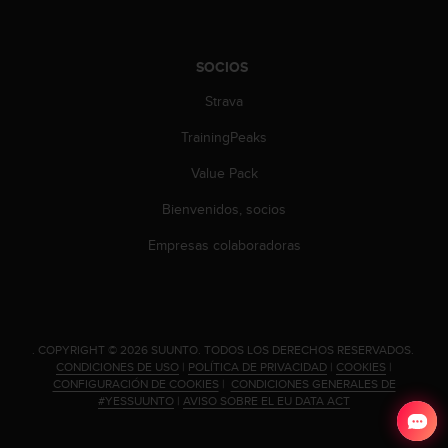
c
o
n
SOCIOS
t
e
Strava
n
i
TrainingPeaks
d
o
Value Pack
w
e
Bienvenidos, socios
b
Empresas colaboradoras
(
W
e
b
C
o
.
COPYRIGHT © 2026 SUUNTO.
TODOS LOS DERECHOS RESERVADOS.
CONDICIONES DE USO
|
POLÍTICA DE PRIVACIDAD
|
COOKIES
|
n
CONFIGURACIÓN DE COOKIES
|
CONDICIONES GENERALES DE
t
#YESSUUNTO
|
AVISO SOBRE EL EU DATA ACT
e
n