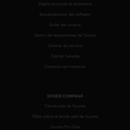
i
Página principal de asistencia
o
w
Actualizaciones del software
e
b
Guías del usuario
d
Centro de reparaciones de Suunto
e
a
Centros de servicio
c
u
Tutorial Tuesday
e
r
Contacta con nosotros
d
o
c
o
n
DÓNDE COMPRAR
l
a
Tienda web de Suunto
s
FAQs sobre la tienda web de Suunto
P
a
Suunto Pro Club
u