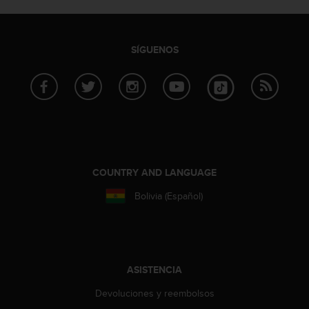
c
o
n
SÍGUENOS
f
o
r
m
i
d
a
d
A
COUNTRY AND LANGUAGE
A
e
Bolivia (Español)
n
e
s
t
e
ASISTENCIA
s
i
Devoluciones y reembolsos
t