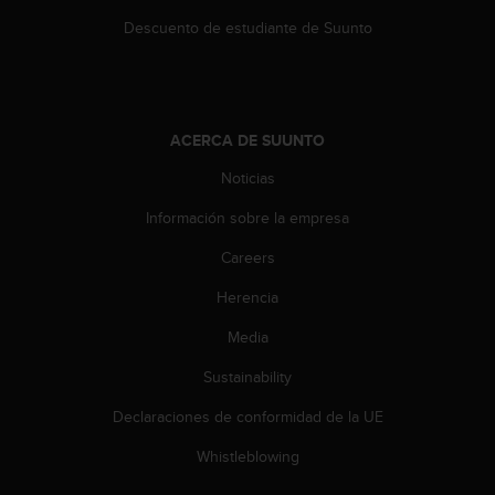
t
Descuento de estudiante de Suunto
a
s
d
e
a
ACERCA DE SUUNTO
c
c
Noticias
e
s
Información sobre la empresa
i
Careers
b
i
Herencia
l
i
Media
d
a
Sustainability
d
p
Declaraciones de conformidad de la UE
a
Whistleblowing
r
a