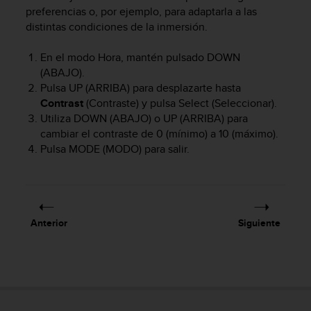
m
preferencias o, por ejemplo, para adaptarla a las
i
distintas condiciones de la inmersión.
s
o
d
En el modo Hora, mantén pulsado
DOWN
e
(ABAJO).
a
Pulsa
UP
(ARRIBA) para desplazarte hasta
l
Contrast
(Contraste) y pulsa
Select
(Seleccionar).
c
Utiliza
DOWN
(ABAJO) o
UP
(ARRIBA) para
a
cambiar el contraste de 0 (mínimo) a 10 (máximo).
n
Pulsa
MODE
(MODO) para salir.
z
a
r
e
l
n
Anterior
Siguiente
i
v
e
l
d
e