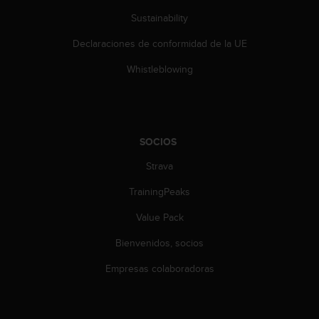
c
Sustainability
o
n
Declaraciones de conformidad de la UE
t
e
Whistleblowing
n
i
d
o
w
SOCIOS
e
b
Strava
(
W
TrainingPeaks
e
Value Pack
b
C
Bienvenidos, socios
o
n
Empresas colaboradoras
t
e
n