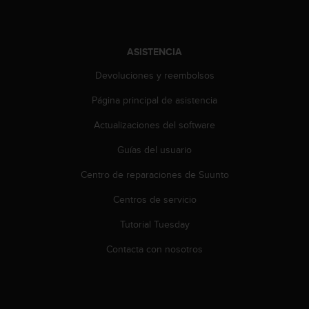
i
o
w
e
ASISTENCIA
b
d
Devoluciones y reembolsos
e
a
Página principal de asistencia
c
Actualizaciones del software
u
e
Guías del usuario
r
d
Centro de reparaciones de Suunto
o
c
Centros de servicio
o
n
Tutorial Tuesday
l
Contacta con nosotros
a
s
P
a
u