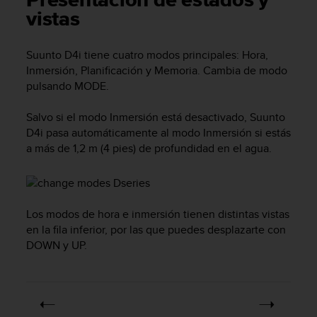
Presentación de estados y
m
vistas
i
s
o
Suunto D4i
tiene cuatro modos principales:
Hora
,
d
Inmersión
,
Planificación
y
Memoria
. Cambia de modo
e
pulsando
MODE
.
a
l
c
Salvo si el modo
Inmersión
está desactivado,
Suunto
a
D4i
pasa automáticamente al modo
Inmersión
si estás
n
a más de 1,2 m (4 pies) de profundidad en el agua.
z
a
r
e
l
Los modos de hora e inmersión tienen distintas vistas
n
en la fila inferior, por las que puedes desplazarte con
i
DOWN
y
UP
.
v
e
l
d
e