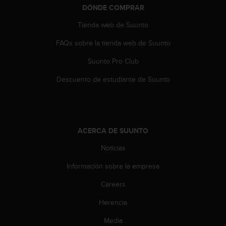
DÓNDE COMPRAR
t
a
Tienda web de Suunto
s
d
FAQs sobre la tienda web de Suunto
e
a
Suunto Pro Club
c
c
Descuento de estudiante de Suunto
e
s
i
b
i
ACERCA DE SUUNTO
l
Noticias
i
d
Información sobre la empresa
a
d
Careers
p
a
Herencia
r
a
Media