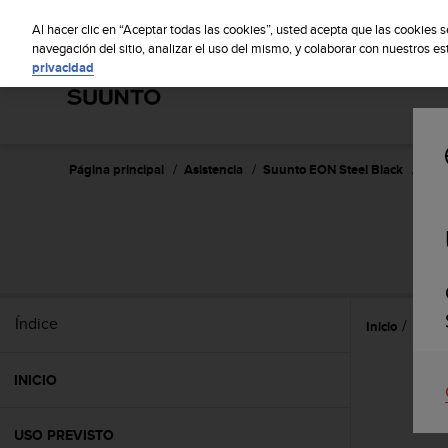
S
S
u
Al hacer clic en “Aceptar todas las cookies”, usted acepta que las cookies 
u
navegación del sitio, analizar el uso del mismo, y colaborar con nuestros e
privacidad
n
t
o
m
a
n
Página principal
Asistencia
Suunto EON Steel Black
Guía
t
i
e
S
n
e
s
u
Índice
Inicio
Uso
c
o
m
INICIO
p
r
o
USO PREVISTO