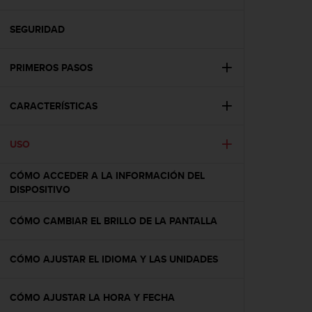
m
i
s
SEGURIDAD
o
d
PRIMEROS PASOS
e
a
l
CARACTERÍSTICAS
c
a
n
USO
z
a
CÓMO ACCEDER A LA INFORMACIÓN DEL
r
DISPOSITIVO
e
l
CÓMO CAMBIAR EL BRILLO DE LA PANTALLA
n
i
v
CÓMO AJUSTAR EL IDIOMA Y LAS UNIDADES
e
l
d
CÓMO AJUSTAR LA HORA Y FECHA
e