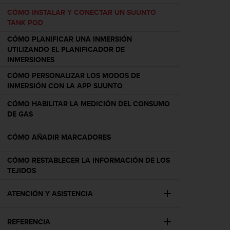
c
CÓMO INSTALAR Y CONECTAR UN SUUNTO
o
TANK POD
n
f
CÓMO PLANIFICAR UNA INMERSIÓN
o
UTILIZANDO EL PLANIFICADOR DE
r
INMERSIONES
m
CÓMO PERSONALIZAR LOS MODOS DE
i
INMERSIÓN CON LA APP SUUNTO
d
a
CÓMO HABILITAR LA MEDICIÓN DEL CONSUMO
d
DE GAS
A
A
CÓMO AÑADIR MARCADORES
e
n
CÓMO RESTABLECER LA INFORMACIÓN DE LOS
e
TEJIDOS
s
t
e
ATENCIÓN Y ASISTENCIA
s
i
REFERENCIA
t