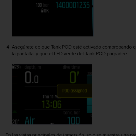
Asegúrate de que Tank POD esté activado comprobando que
la pantalla, y que el LED verde del Tank POD parpadee.
En las vistas principales de inmersión, solo se muestra una pr