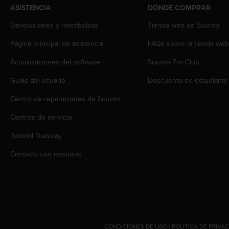
t
ASISTENCIA
DÓNDE COMPRAR
A
c
Devoluciones y reembolsos
Tienda web de Suunto
c
e
Página principal de asistencia
FAQs sobre la tienda we
s
Actualizaciones del software
Suunto Pro Club
s
i
Guías del usuario
Descuento de estudiante
b
i
Centro de reparaciones de Suunto
l
i
Centros de servicio
t
y
Tutorial Tuesday
G
Contacta con nosotros
u
i
d
e
l
i
n
e
CONDICIONES DE USO
|
POLÍTICA DE PRIVA