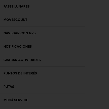
i
o
FASES LUNARES
w
e
MOVESCOUNT
b
d
e
NAVEGAR CON GPS
a
c
u
NOTIFICACIONES
e
r
d
GRABAR ACTIVIDADES
o
c
PUNTOS DE INTERÉS
o
n
l
RUTAS
a
s
P
MENÚ SERVICE
a
u