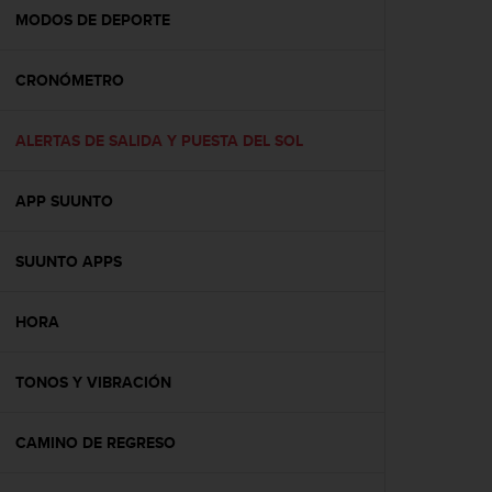
t
MODOS DE DEPORTE
a
s
CRONÓMETRO
d
e
a
ALERTAS DE SALIDA Y PUESTA DEL SOL
c
c
e
APP SUUNTO
s
i
b
SUUNTO APPS
i
l
HORA
i
d
a
TONOS Y VIBRACIÓN
d
p
a
CAMINO DE REGRESO
r
a