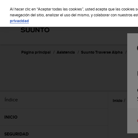
S
S
u
Al hacer clic en “Aceptar todas las cookies”, usted acepta que las cookies 
u
navegación del sitio, analizar el uso del mismo, y colaborar con nuestros e
privacidad
n
t
o
m
a
n
Página principal
Asistencia
Suunto Traverse Alpha
Guía 
t
i
e
S
n
e
s
u
Índice
Inicio
Caract
c
o
m
INICIO
p
r
o
SEGURIDAD