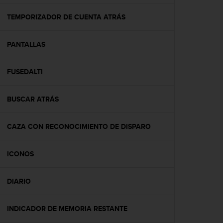
c
o
TEMPORIZADOR DE CUENTA ATRÁS
n
f
PANTALLAS
o
r
m
FUSEDALTI
i
d
a
BUSCAR ATRÁS
d
A
A
CAZA CON RECONOCIMIENTO DE DISPARO
e
n
ICONOS
e
s
t
DIARIO
e
s
i
INDICADOR DE MEMORIA RESTANTE
t