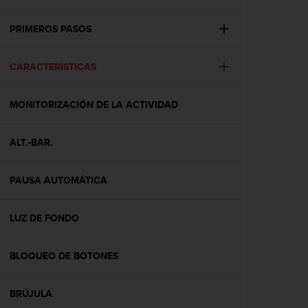
m
i
s
PRIMEROS PASOS
o
d
CARACTERÍSTICAS
e
a
l
MONITORIZACIÓN DE LA ACTIVIDAD
c
a
n
ALT.-BAR.
z
a
r
PAUSA AUTOMÁTICA
e
l
LUZ DE FONDO
n
i
v
BLOQUEO DE BOTONES
e
l
d
BRÚJULA
e