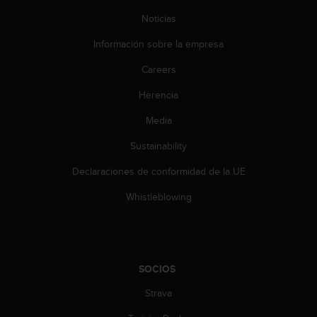
t
Noticias
a
s
Información sobre la empresa
d
e
Careers
a
Herencia
c
c
Media
e
s
Sustainability
i
b
Declaraciones de conformidad de la UE
i
l
Whistleblowing
i
d
a
d
p
SOCIOS
a
Strava
r
a