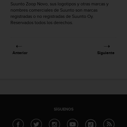
m
Suunto Zoop Novo
, sus logotipos y otras marcas y
i
nombres comerciales de Suunto son marcas
s
registradas o no registradas de Suunto Oy.
o
Reservados todos los derechos.
d
e
a
l
c
a
Anterior
Siguiente
n
z
a
r
e
l
n
i
v
e
SÍGUENOS
l
d
e