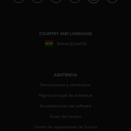
c
o
n
f
o
r
COUNTRY AND LANGUAGE
m
Bolivia (Español)
i
d
a
d
A
A
ASISTENCIA
e
Devoluciones y reembolsos
n
e
Página principal de asistencia
s
t
Actualizaciones del software
e
s
Guías del usuario
i
t
Centro de reparaciones de Suunto