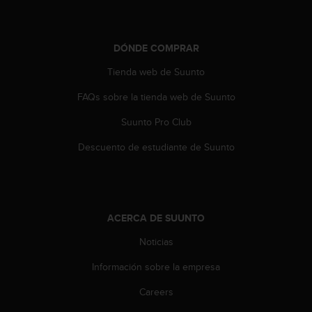
c
o
n
t
DÓNDE COMPRAR
e
Tienda web de Suunto
n
i
FAQs sobre la tienda web de Suunto
d
o
Suunto Pro Club
w
e
Descuento de estudiante de Suunto
b
(
W
e
b
ACERCA DE SUUNTO
C
Noticias
o
n
Información sobre la empresa
t
e
Careers
n