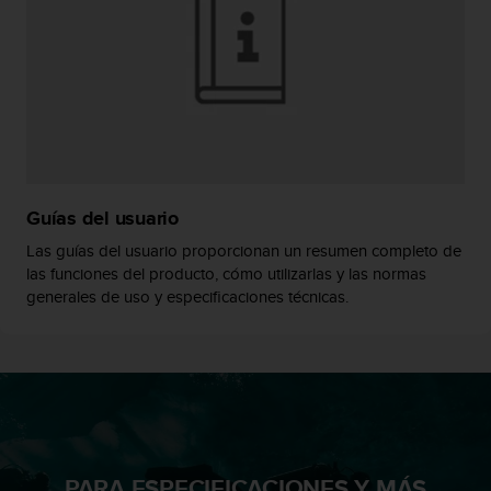
c
o
n
f
o
r
m
i
d
a
Guías del usuario
d
Las guías del usuario proporcionan un resumen completo de
A
las funciones del producto, cómo utilizarlas y las normas
A
generales de uso y especificaciones técnicas.
e
n
e
s
t
e
s
i
t
PARA ESPECIFICACIONES Y MÁS