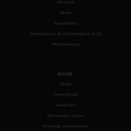
t
Herencia
A
c
Media
c
Sustainability
e
s
Declaraciones de conformidad de la UE
s
i
Whistleblowing
b
i
l
i
t
SOCIOS
y
G
Strava
u
i
TrainingPeaks
d
Value Pack
e
l
Bienvenidos, socios
i
n
Empresas colaboradoras
e