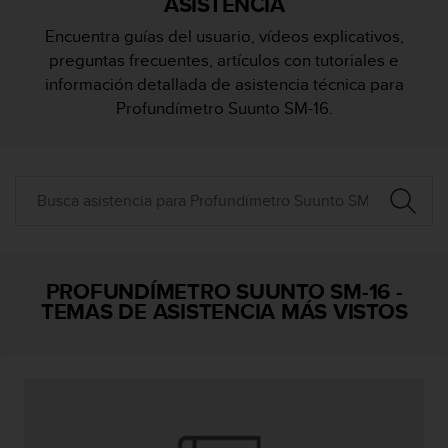
ASISTENCIA
m
i
Encuentra guías del usuario, vídeos explicativos,
s
preguntas frecuentes, artículos con tutoriales e
o
d
información detallada de asistencia técnica para
e
Profundímetro Suunto SM-16.
a
l
c
a
n
z
a
r
e
PROFUNDÍMETRO SUUNTO SM-16
-
l
TEMAS DE ASISTENCIA MÁS VISTOS
n
i
v
e
l
d
e