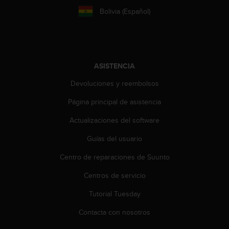
t
Bolivia (Español)
a
s
d
e
a
ASISTENCIA
c
c
Devoluciones y reembolsos
e
s
Página principal de asistencia
i
Actualizaciones del software
b
i
Guías del usuario
l
i
Centro de reparaciones de Suunto
d
a
Centros de servicio
d
p
Tutorial Tuesday
a
Contacta con nosotros
r
a