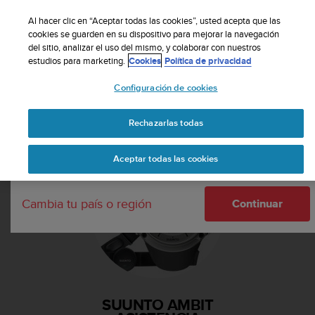
S
Suscribete a nuestro boletín y obtén un 5% de
u
Al hacer clic en “Aceptar todas las cookies”, usted acepta que las
descuento
| Fácil devolución
u
cookies se guarden en su dispositivo para mejorar la navegación
Tu país o región:
del sitio, analizar el uso del mismo, y colaborar con nuestros
n
estudios para marketing.
Cookies
Política de privacidad
t
o
Configuración de cookies
m
United States
a
Página principal
Asistencia
Suunto Ambit
n
Rechazarlas todas
Currency: $ (USD)
t
i
Shipping only to United States
Aceptar todas las cookies
e
n
e
Cambia tu país o región
s
Continuar
u
c
o
m
p
r
SUUNTO AMBIT
o