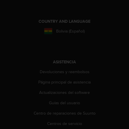
t
A
c
c
COUNTRY AND LANGUAGE
e
s
Bolivia (Español)
s
i
b
i
l
ASISTENCIA
i
t
Devoluciones y reembolsos
y
G
Página principal de asistencia
u
Actualizaciones del software
i
d
Guías del usuario
e
l
Centro de reparaciones de Suunto
i
n
Centros de servicio
e