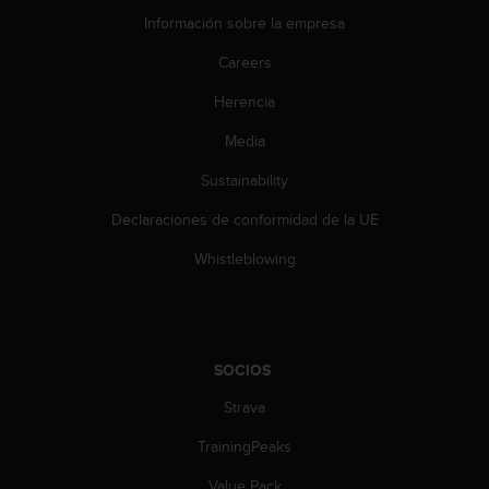
d
Información sobre la empresa
e
a
Careers
c
c
Herencia
e
s
Media
i
Sustainability
b
i
Declaraciones de conformidad de la UE
l
i
Whistleblowing
d
a
d
.
P
SOCIOS
o
n
Strava
t
e
TrainingPeaks
e
Value Pack
n