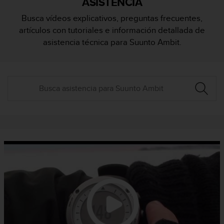
ASISTENCIA
m
i
Busca vídeos explicativos, preguntas frecuentes,
s
artículos con tutoriales e información detallada de
o
d
asistencia técnica para Suunto Ambit.
e
a
l
c
a
n
z
a
r
e
l
n
i
v
e
l
d
e