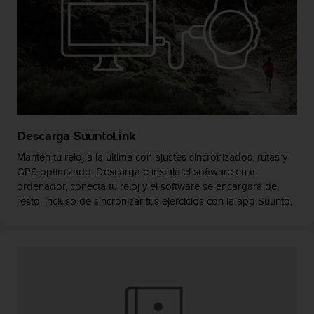
i
o
w
e
b
d
e
a
c
u
Descarga SuuntoLink
e
Mantén tu reloj a la última con ajustes sincronizados, rutas y
r
GPS optimizado. Descarga e instala el software en tu
d
o
ordenador, conecta tu reloj y el software se encargará del
c
resto, incluso de sincronizar tus ejercicios con la app Suunto.
o
n
l
a
s
P
a
u