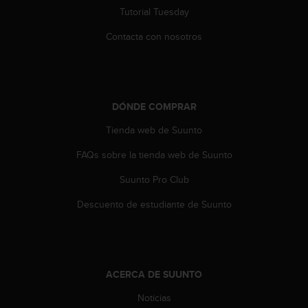
s
Tutorial Tuesday
,
Contacta con nosotros
W
C
A
G
)
2
DÓNDE COMPRAR
.
Tienda web de Suunto
0
y
FAQs sobre la tienda web de Suunto
o
t
Suunto Pro Club
r
a
Descuento de estudiante de Suunto
s
n
o
r
m
ACERCA DE SUUNTO
a
Noticias
s