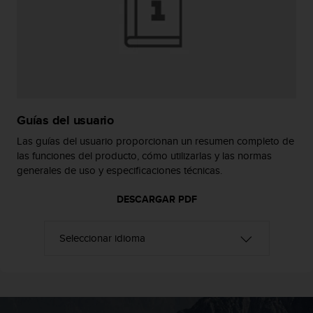
t
a
s
d
e
a
c
c
Guías del usuario
e
s
Las guías del usuario proporcionan un resumen completo de
i
las funciones del producto, cómo utilizarlas y las normas
b
generales de uso y especificaciones técnicas.
i
l
DESCARGAR PDF
i
d
a
d
p
a
r
a