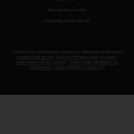
c
Bienvenidos, socios
o
n
Empresas colaboradoras
t
a
c
t
o
.
COPYRIGHT © 2026 SUUNTO.
TODOS LOS DERECHOS RESERVADOS.
c
CONDICIONES DE USO
|
POLÍTICA DE PRIVACIDAD
|
COOKIES
|
o
CONFIGURACIÓN DE COOKIES
|
CONDICIONES GENERALES DE
n
#YESSUUNTO
|
AVISO SOBRE EL EU DATA ACT
e
l
d
e
p
a
r
t
a
m
e