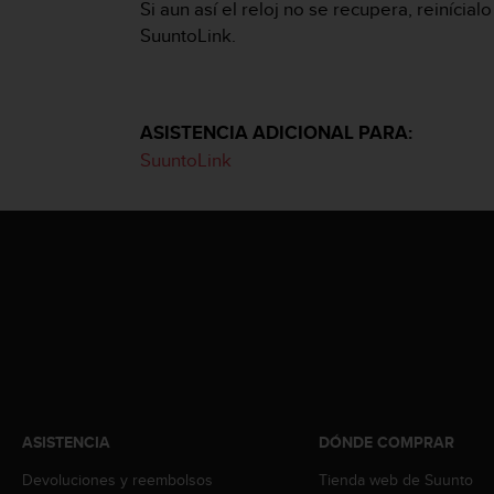
Si aun así el reloj no se recupera, reiníci
c
SuuntoLink.
o
n
f
o
r
ASISTENCIA ADICIONAL PARA:
m
SuuntoLink
i
d
a
d
A
A
e
n
e
s
t
e
s
ASISTENCIA
DÓNDE COMPRAR
i
t
Devoluciones y reembolsos
Tienda web de Suunto