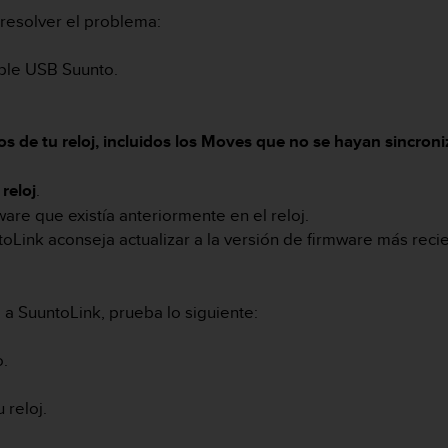
 resolver el problema:
able USB Suunto.
tos de tu reloj, incluidos los Moves que no se hayan sincron
 reloj
.
ware que existía anteriormente en el reloj.
toLink aconseja actualizar a la versión de firmware más reci
e a SuuntoLink, prueba lo siguiente:
o.
 reloj.