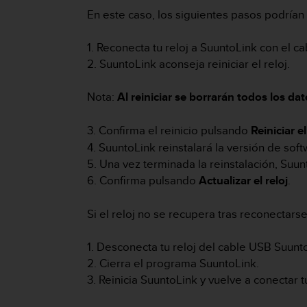
m
En este caso, los siguientes pasos podrían
i
s
o
1. Reconecta tu reloj a SuuntoLink con el c
d
2. SuuntoLink aconseja reiniciar el reloj.
e
a
Nota:
Al reiniciar se borrarán todos los da
l
c
a
3. Confirma el reinicio pulsando
Reiniciar el
n
4. SuuntoLink reinstalará la versión de soft
z
5. Una vez terminada la reinstalación, Suun
a
r
6. Confirma pulsando
Actualizar el reloj
.
e
l
Si el reloj no se recupera tras reconectars
n
i
1. Desconecta tu reloj del cable USB Suunt
v
e
2. Cierra el programa SuuntoLink.
l
3. Reinicia SuuntoLink y vuelve a conectar tu
d
e