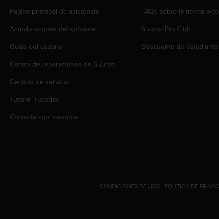
i
Página principal de asistencia
FAQs sobre la tienda we
o
w
Actualizaciones del software
Suunto Pro Club
e
b
Guías del usuario
Descuento de estudiante
d
e
Centro de reparaciones de Suunto
a
c
Centros de servicio
u
Tutorial Tuesday
e
r
Contacta con nosotros
d
o
c
o
n
l
a
CONDICIONES DE USO
|
POLÍTICA DE PRIVA
s
P
a
u