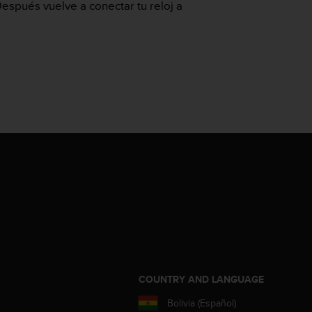
Después vuelve a conectar tu reloj a
COUNTRY AND LANGUAGE
Bolivia (Español)