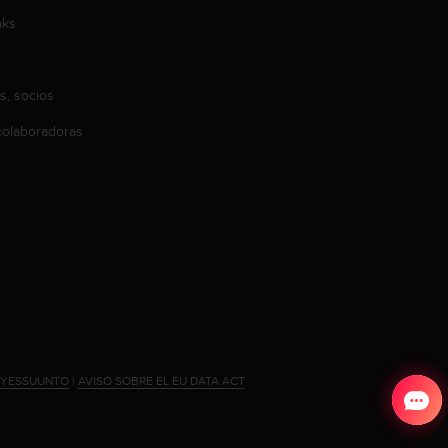
aks
s, socios
olaboradoras
#YESSUUNTO
|
AVISO SOBRE EL EU DATA ACT