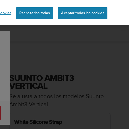
ón
cookies
Rechazarlas todas
Aceptar todas las cookies
SUUNTO AMBIT3
VERTICAL
Se ajusta a todos los modelos Suunto
Ambit3 Vertical
White Silicone Strap