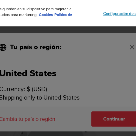
uscribete a nuestro boletín y obtén un 5% de descuento
| Fácil devoluci
se guarden en su dispositivo para mejorar la
Configuración de 
studios para marketing.
Cookies
Política de
Tu país o región:
Vertical White
United States
Currency: $ (USD)
Shipping only to United States
Cambia tu país o región
Continuar