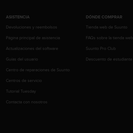
s
,
W
ASISTENCIA
DÓNDE COMPRAR
C
Devoluciones y reembolsos
Tienda web de Suunto
A
G
Página principal de asistencia
FAQs sobre la tienda we
)
2
Actualizaciones del software
Suunto Pro Club
.
0
Guías del usuario
Descuento de estudiante
y
o
Centro de reparaciones de Suunto
t
Centros de servicio
r
a
Tutorial Tuesday
s
n
Contacta con nosotros
o
r
m
a
s