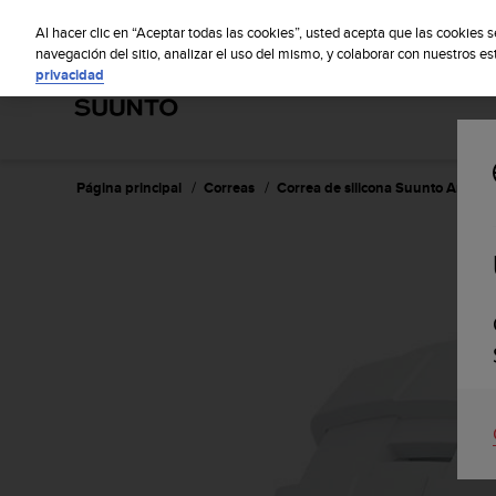
S
S
u
Al hacer clic en “Aceptar todas las cookies”, usted acepta que las cookies 
u
navegación del sitio, analizar el uso del mismo, y colaborar con nuestros e
privacidad
n
t
o
m
a
n
Página principal
Correas
Correa de silicona Suunto Ambit3 
t
i
e
n
e
s
u
c
o
m
p
r
o