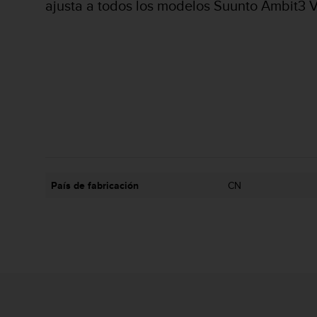
ajusta a todos los modelos Suunto Ambit3 Ve
i
o
w
e
b
d
e
a
c
u
e
r
d
País de fabricación
CN
o
c
o
n
l
a
s
P
a
u