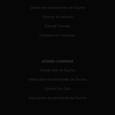
t
A
Centro de reparaciones de Suunto
c
c
Centros de servicio
e
Tutorial Tuesday
s
s
Contacta con nosotros
i
b
i
l
i
DÓNDE COMPRAR
t
y
Tienda web de Suunto
G
u
FAQs sobre la tienda web de Suunto
i
d
Suunto Pro Club
e
Descuento de estudiante de Suunto
l
i
n
e