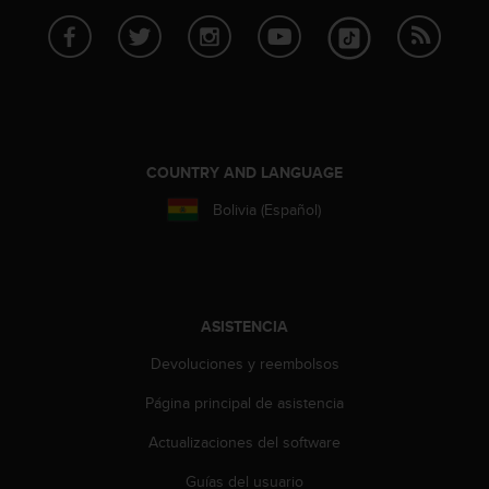
c
o
n
t
e
n
i
d
COUNTRY AND LANGUAGE
o
w
Bolivia (Español)
e
b
(
W
e
ASISTENCIA
b
C
Devoluciones y reembolsos
o
Página principal de asistencia
n
t
Actualizaciones del software
e
n
Guías del usuario