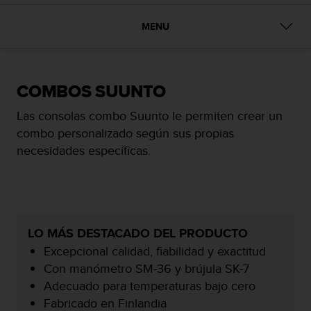
c
o
MENU
n
f
o
r
COMBOS SUUNTO
m
i
Las consolas combo Suunto le permiten crear un
d
combo personalizado según sus propias
a
d
necesidades específicas.
A
A
e
n
e
s
LO MÁS DESTACADO DEL PRODUCTO
t
Excepcional calidad, fiabilidad y exactitud
e
Con manómetro SM-36 y brújula SK-7
s
Adecuado para temperaturas bajo cero
i
t
Fabricado en Finlandia