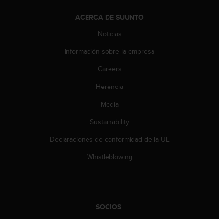
s
,
ACERCA DE SUUNTO
W
Noticias
C
A
Información sobre la empresa
G
)
Careers
2
.
Herencia
0
Media
y
o
Sustainability
t
r
Declaraciones de conformidad de la UE
a
s
Whistleblowing
n
o
r
m
a
SOCIOS
s