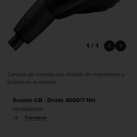
m
i
s
o
d
e
a
l
1 / 1


c
a
n
z
Carcasa de consola con módulo de manómetro y
a
r
brújula en el reverso
e
l
n
Suunto CB - Doble 4000/7 NH
i
SS018684000
v
e
Comparar
l
d
e