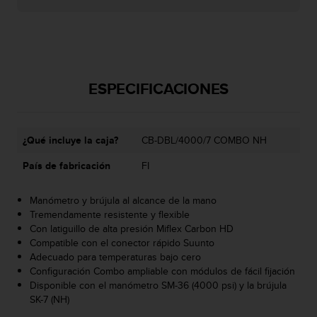
i
o
w
e
b
d
ESPECIFICACIONES
e
a
c
u
¿Qué incluye la caja?
CB-DBL/4000/7 COMBO NH
e
r
País de fabricación
FI
d
o
Manómetro y brújula al alcance de la mano
c
Tremendamente resistente y flexible
o
Con latiguillo de alta presión Miflex Carbon HD
n
Compatible con el conector rápido Suunto
l
Adecuado para temperaturas bajo cero
a
Configuración Combo ampliable con módulos de fácil fijación
s
Disponible con el manómetro SM-36 (4000 psi) y la brújula
P
SK-7 (NH)
a
u