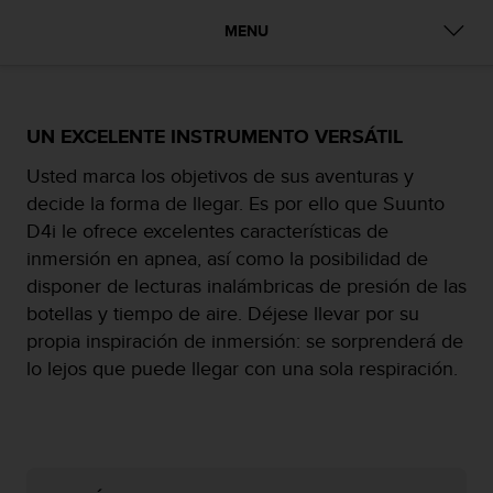
m
i
MENU
s
o
d
e
a
UN EXCELENTE INSTRUMENTO VERSÁTIL
l
Usted marca los objetivos de sus aventuras y
c
a
decide la forma de llegar. Es por ello que Suunto
n
D4i le ofrece excelentes características de
z
inmersión en apnea, así como la posibilidad de
a
disponer de lecturas inalámbricas de presión de las
r
e
botellas y tiempo de aire. Déjese llevar por su
l
propia inspiración de inmersión: se sorprenderá de
n
lo lejos que puede llegar con una sola respiración.
i
v
e
l
d
e