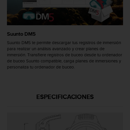
c
o
n
t
e
n
Suunto DM5
i
Suunto DM5 te permite descargar tus registros de inmersión
d
para realizar un análisis avanzado y crear planes de
o
inmersión. Transfiere registros de buceo desde tu ordenador
w
e
de buceo Suunto compatible, carga planes de inmersiones y
b
personaliza tu ordenador de buceo.
(
W
e
b
ESPECIFICACIONES
C
o
n
t
e
n