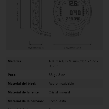
t
A
c
c
e
s
s
i
b
i
l
i
t
Medidas
48,6 x 43,8 x 16 mm / 1,91 x 1,72 x
y
0,63 "
G
u
Peso
85 g / 3 oz
i
d
Material del bisel:
Acero inoxidable
e
Material de la lente:
Cristal mineral
l
i
Material de la carcasa:
Compuesto
n
e