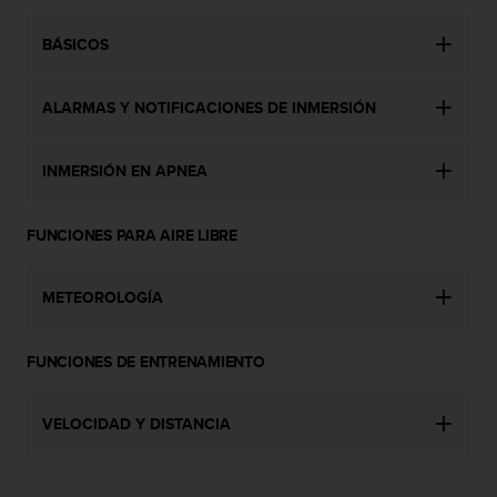
c
o
BÁSICOS
n
t
a
ALARMAS Y NOTIFICACIONES DE INMERSIÓN
c
t
INMERSIÓN EN APNEA
o
c
o
FUNCIONES PARA AIRE LIBRE
n
e
l
METEOROLOGÍA
d
e
p
FUNCIONES DE ENTRENAMIENTO
a
r
t
VELOCIDAD Y DISTANCIA
a
m
e