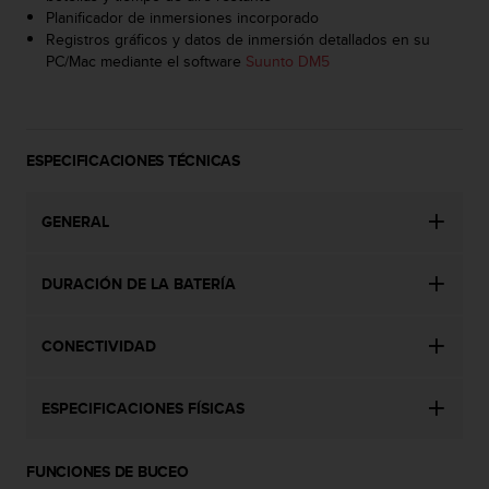
d
Planificador de inmersiones incorporado
e
Registros gráficos y datos de inmersión detallados en su
a
PC/Mac mediante el software
Suunto DM5
c
c
e
s
i
ESPECIFICACIONES TÉCNICAS
b
i
GENERAL
l
i
d
DURACIÓN DE LA BATERÍA
a
d
.
CONECTIVIDAD
P
o
n
ESPECIFICACIONES FÍSICAS
t
e
e
FUNCIONES DE BUCEO
n