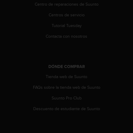
Centro de reparaciones de Suunto
c
c
Centros de servicio
e
d
Tutorial Tuesday
e
r
Contacta con nosotros
a
l
a
i
n
DÓNDE COMPRAR
f
o
Tienda web de Suunto
r
FAQs sobre la tienda web de Suunto
m
a
Suunto Pro Club
c
i
Descuento de estudiante de Suunto
ó
n
c
o