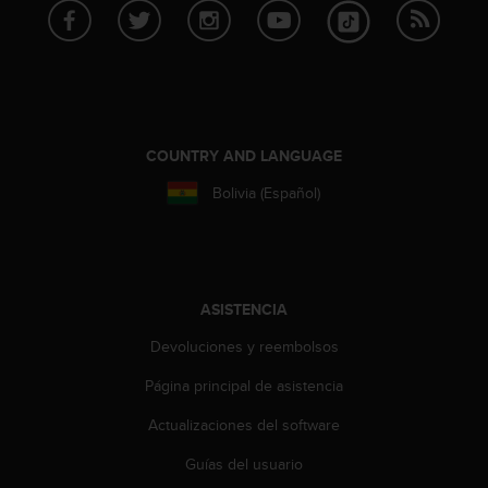
i
e
n
e
s
a
l
COUNTRY AND LANGUAGE
g
ú
Bolivia (Español)
n
p
r
o
b
ASISTENCIA
l
e
Devoluciones y reembolsos
m
a
Página principal de asistencia
p
a
Actualizaciones del software
r
a
Guías del usuario
a