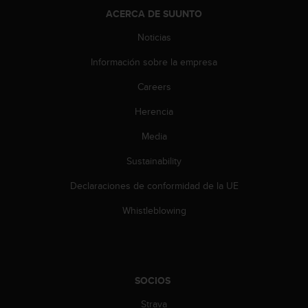
n
ACERCA DE SUUNTO
t
e
Noticias
n
i
Información sobre la empresa
d
Careers
a
e
Herencia
n
e
Media
s
t
Sustainability
e
s
Declaraciones de conformidad de la UE
i
Whistleblowing
t
i
o
w
e
SOCIOS
b
.
Strava