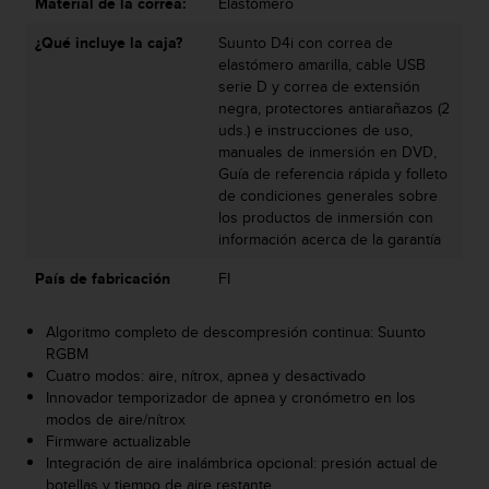
Material de la correa:
Elastómero
s
,
¿Qué incluye la caja?
Suunto D4i con correa de
W
elastómero amarilla, cable USB
C
serie D y correa de extensión
A
negra, protectores antiarañazos (2
G
uds.) e instrucciones de uso,
)
manuales de inmersión en DVD,
2
Guía de referencia rápida y folleto
.
de condiciones generales sobre
0
los productos de inmersión con
y
información acerca de la garantía
o
t
País de fabricación
FI
r
a
Algoritmo completo de descompresión continua: Suunto
s
RGBM
n
Cuatro modos: aire, nítrox, apnea y desactivado
o
Innovador temporizador de apnea y cronómetro en los
r
modos de aire/nítrox
m
Firmware actualizable
a
Integración de aire inalámbrica opcional: presión actual de
s
botellas y tiempo de aire restante