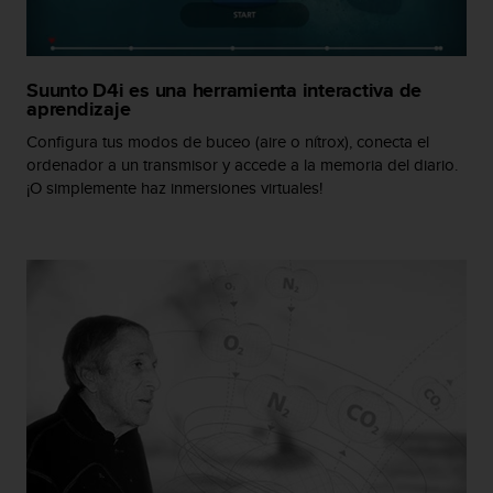
i
o
w
e
Suunto D4i es una herramienta interactiva de
b
aprendizaje
d
e
Configura tus modos de buceo (aire o nítrox), conecta el
a
ordenador a un transmisor y accede a la memoria del diario.
c
¡O simplemente haz inmersiones virtuales!
u
e
r
d
o
c
o
n
l
a
s
P
a
u