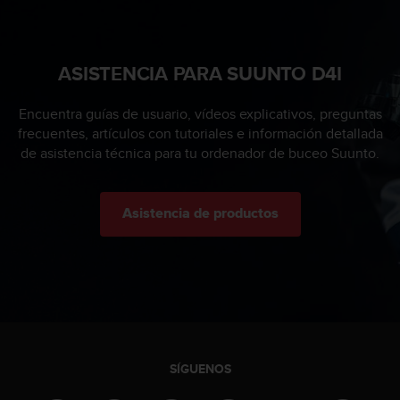
0
0
(
l
ASISTENCIA PARA SUUNTO D4I
l
a
Encuentra guías de usuario, vídeos explicativos, preguntas
m
frecuentes, artículos con tutoriales e información detallada
a
de asistencia técnica para tu ordenador de buceo Suunto.
d
a
g
r
Asistencia de productos
a
t
u
i
t
a
)
s
SÍGUENOS
i
t