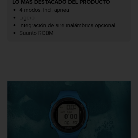
LO MÁS DESTACADO DEL PRODUCTO
c
4 modos, incl. apnea
o
n
Ligero
f
Integración de aire inalámbrica opcional
o
Suunto RGBM
r
m
i
d
a
d
A
A
e
n
e
s
t
e
s
i
t