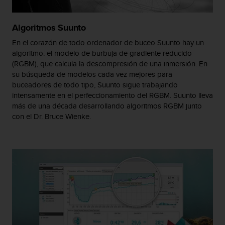
t
a
Algoritmos Suunto
s
d
En el corazón de todo ordenador de buceo Suunto hay un
e
algoritmo: el modelo de burbuja de gradiente reducido
a
(RGBM), que calcula la descompresión de una inmersión. En
c
su búsqueda de modelos cada vez mejores para
c
buceadores de todo tipo, Suunto sigue trabajando
e
intensamente en el perfeccionamiento del RGBM. Suunto lleva
s
más de una década desarrollando algoritmos RGBM junto
i
con el Dr. Bruce Wienke.
b
i
l
i
d
a
d
p
a
r
a