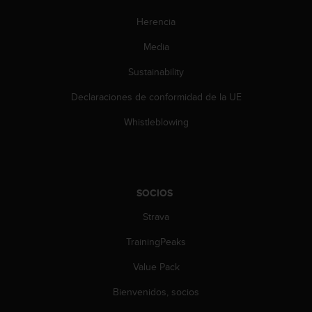
c
Herencia
c
e
Media
d
e
Sustainability
r
a
Declaraciones de conformidad de la UE
l
Whistleblowing
a
i
n
f
o
r
SOCIOS
m
Strava
a
c
TrainingPeaks
i
ó
Value Pack
n
c
Bienvenidos, socios
o