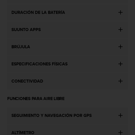
t
A
c
DURACIÓN DE LA BATERÍA
c
e
SUUNTO APPS
s
s
i
BRÚJULA
b
i
l
ESPECIFICACIONES FÍSICAS
i
t
y
CONECTIVIDAD
G
u
i
FUNCIONES PARA AIRE LIBRE
d
e
l
SEGUIMIENTO Y NAVEGACIÓN POR GPS
i
n
ALTÍMETRO
e