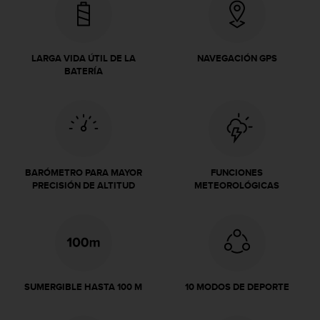
c
o
n
f
LARGA VIDA ÚTIL DE LA
NAVEGACIÓN GPS
o
BATERÍA
r
m
i
d
a
d
A
BARÓMETRO PARA MAYOR
FUNCIONES
A
PRECISIÓN DE ALTITUD
METEOROLÓGICAS
e
n
e
s
t
e
s
SUMERGIBLE HASTA 100 M
10 MODOS DE DEPORTE
i
t