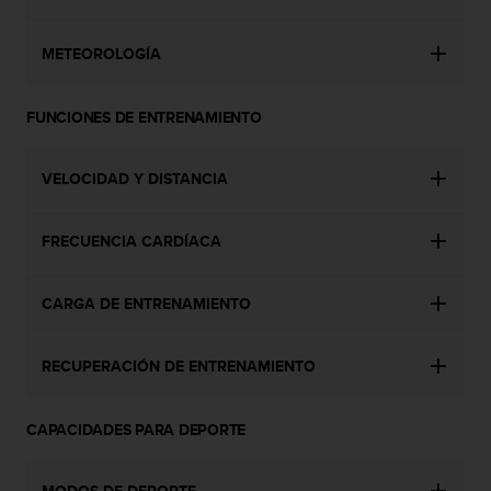
s
,
METEOROLOGÍA
W
C
A
FUNCIONES DE ENTRENAMIENTO
G
)
2
VELOCIDAD Y DISTANCIA
.
0
y
FRECUENCIA CARDÍACA
o
t
r
CARGA DE ENTRENAMIENTO
a
s
n
RECUPERACIÓN DE ENTRENAMIENTO
o
r
CAPACIDADES PARA DEPORTE
m
a
s