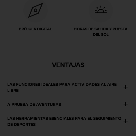
i
o
w
e
b
BRÚJULA DIGITAL
HORAS DE SALIDA Y PUESTA
d
DEL SOL
e
a
c
u
e
VENTAJAS
r
d
o
LAS FUNCIONES IDEALES PARA ACTIVIDADES AL AIRE
c
LIBRE
o
n
A PRUEBA DE AVENTURAS
l
a
s
LAS HERRAMIENTAS ESENCIALES PARA EL SEGUIMIENTO
P
DE DEPORTES
a
u