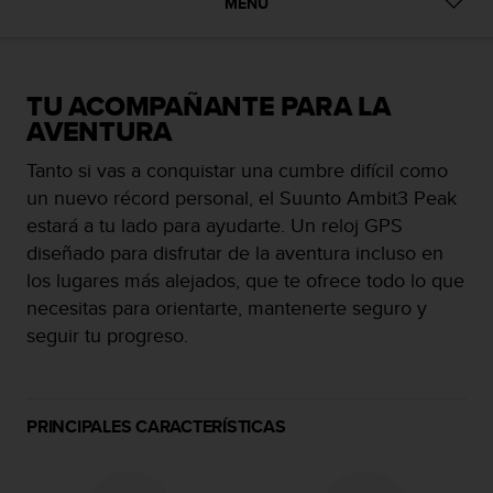
m
MENU
i
s
o
d
TU ACOMPAÑANTE PARA LA
e
AVENTURA
a
l
Tanto si vas a conquistar una cumbre difícil como
c
un nuevo récord personal, el Suunto Ambit3 Peak
a
n
estará a tu lado para ayudarte. Un reloj GPS
z
diseñado para disfrutar de la aventura incluso en
a
los lugares más alejados, que te ofrece todo lo que
r
necesitas para orientarte, mantenerte seguro y
e
l
seguir tu progreso.
n
i
v
e
PRINCIPALES CARACTERÍSTICAS
l
d
e