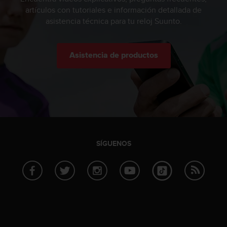
e
artículos con tutoriales e información detallada de
n
asistencia técnica para tu reloj Suunto.
E
E
.
Asistencia de productos
U
U
.
e
n
e
l
+
1
SÍGUENOS
8
5
5
2
5
8
0
9