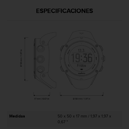
t
ESPECIFICACIONES
a
s
d
e
a
c
c
e
s
i
b
i
l
i
d
a
d
p
a
Medidas
50 x 50 x 17 mm / 1,97 x 1,97 x
r
0,67 "
a