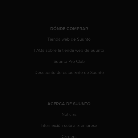
i
e
n
e
s
DÓNDE COMPRAR
a
l
Tienda web de Suunto
g
FAQs sobre la tienda web de Suunto
ú
n
Suunto Pro Club
p
r
Descuento de estudiante de Suunto
o
b
l
e
m
ACERCA DE SUUNTO
a
p
Noticias
a
r
Información sobre la empresa
a
Careers
a