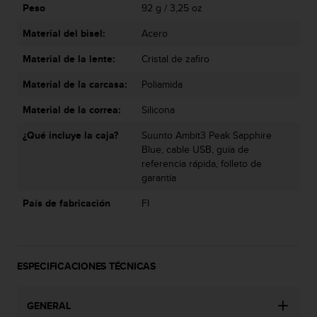
c
Peso
92 g / 3,25 oz
o
Material del bisel:
Acero
n
t
Material de la lente:
Cristal de zafiro
e
n
Material de la carcasa:
Poliamida
i
d
Material de la correa:
Silicona
o
w
¿Qué incluye la caja?
Suunto Ambit3 Peak Sapphire
e
Blue, cable USB, guía de
b
referencia rápida, folleto de
(
garantía
W
País de fabricación
FI
e
b
C
o
n
ESPECIFICACIONES TÉCNICAS
t
e
n
GENERAL