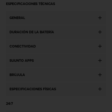
ESPECIFICACIONES TÉCNICAS
c
o
n
GENERAL
t
a
c
DURACIÓN DE LA BATERÍA
t
o
c
CONECTIVIDAD
o
n
e
SUUNTO APPS
l
d
e
BRÚJULA
p
a
ESPECIFICACIONES FÍSICAS
r
t
a
24/7
m
e