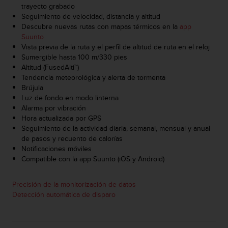
d
trayecto grabado
e
Seguimiento de velocidad, distancia y altitud
a
Descubre nuevas rutas con mapas térmicos en la
app
c
Suunto
c
Vista previa de la ruta y el perfil de altitud de ruta en el reloj
e
Sumergible hasta 100 m/330 pies
s
Altitud (FusedAlti™)
i
Tendencia meteorológica y alerta de tormenta
b
Brújula
i
Luz de fondo en modo linterna
l
Alarma por vibración
i
Hora actualizada por GPS
d
Seguimiento de la actividad diaria, semanal, mensual y anual
a
de pasos y recuento de calorías
d
Notificaciones móviles
.
Compatible con la app Suunto (iOS y Android)
P
o
Precisión de la monitorización de datos
n
Detección automática de disparo
t
e
e
n