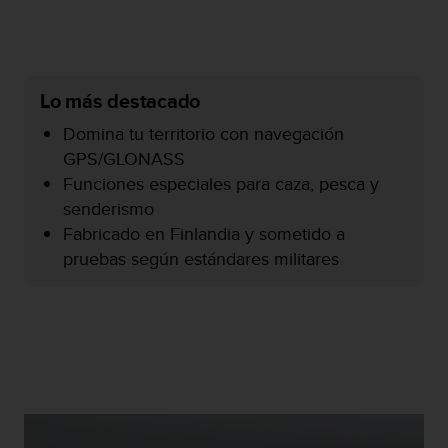
i
o
w
e
b
Lo más destacado
d
e
Domina tu territorio con navegación
a
GPS/GLONASS
c
Funciones especiales para caza, pesca y
u
e
senderismo
r
Fabricado en Finlandia y sometido a
d
pruebas según estándares militares
o
c
o
n
l
a
s
P
a
u