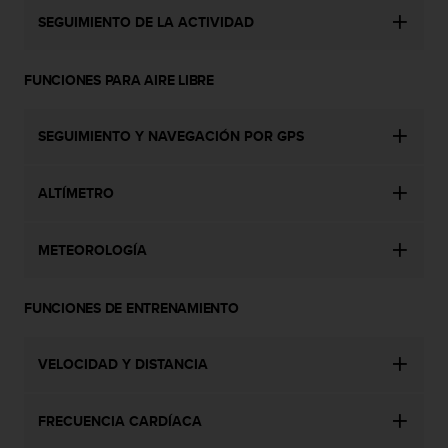
n
SEGUIMIENTO DE LA ACTIVIDAD
t
o
d
FUNCIONES PARA AIRE LIBRE
e
S
e
SEGUIMIENTO Y NAVEGACIÓN POR GPS
r
v
i
ALTÍMETRO
c
i
o
METEOROLOGÍA
a
l
FUNCIONES DE ENTRENAMIENTO
C
l
i
VELOCIDAD Y DISTANCIA
e
n
t
FRECUENCIA CARDÍACA
e