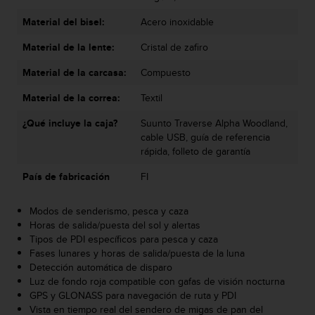
s
Material del bisel:
Acero inoxidable
,
W
Material de la lente:
Cristal de zafiro
C
A
Material de la carcasa:
Compuesto
G
)
Material de la correa:
Textil
2
.
¿Qué incluye la caja?
Suunto Traverse Alpha Woodland,
0
cable USB, guía de referencia
y
rápida, folleto de garantía
o
País de fabricación
FI
t
r
a
Modos de senderismo, pesca y caza
s
Horas de salida/puesta del sol y alertas
n
Tipos de PDI específicos para pesca y caza
o
Fases lunares y horas de salida/puesta de la luna
r
Detección automática de disparo
m
Luz de fondo roja compatible con gafas de visión nocturna
a
GPS y GLONASS para navegación de ruta y PDI
s
Vista en tiempo real del sendero de migas de pan del