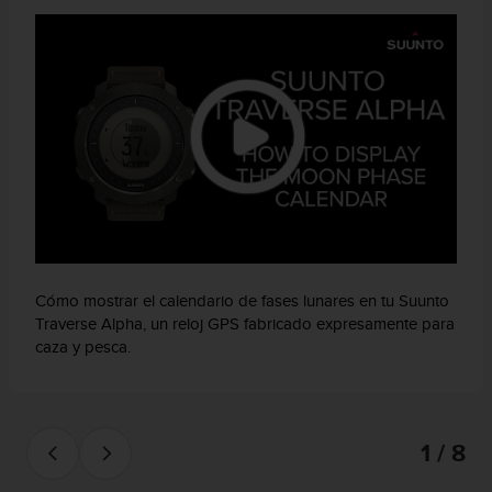
c
c
e
d
e
r
a
l
a
i
n
f
o
Cómo mostrar el calendario de fases lunares en tu Suunto
r
Traverse Alpha, un reloj GPS fabricado expresamente para
m
caza y pesca.
a
c
i
ó
n
1 / 8
c
o