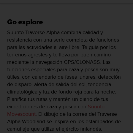
c
o
n
Go explore
f
o
Suunto Traverse Alpha combina calidad y
r
resistencia con una serie completa de funciones
m
i
para las actividades al aire libre. Te guía por los
d
terrenos agrestes y te lleva por buen camino
a
mediante la navegación GPS/GLONASS. Las
d
funciones especiales para caza y pesca son muy
A
A
útiles, con calendario de fases lunares, detección
e
de disparo, alerta de salida del sol, tendencia
n
climatológica y luz de fondo roja para la noche.
e
Planifica tus rutas y mantén un diario de tus
s
t
expediciones de caza y pesca con
Suunto
e
Movescount
. El dibujo de la correa del Traverse
s
Alpha Woodland se inspira en los estampados de
i
camuflaje que utiliza el ejército finlandés.
t