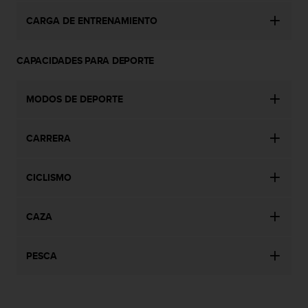
e
n
CARGA DE ENTRENAMIENTO
E
E
.
CAPACIDADES PARA DEPORTE
U
U
MODOS DE DEPORTE
.
e
n
CARRERA
e
l
CICLISMO
+
1
8
CAZA
5
5
2
PESCA
5
8
0
9