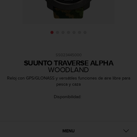
m
i
s
o
d
e
a
l
c
SS023445000
a
SUUNTO TRAVERSE ALPHA
n
WOODLAND
z
a
Reloj con GPS/GLONASS y versátiles funciones de aire libre para
r
pesca y caza
e
l
Disponibilidad:
n
i
v
e
l
d
MENU
e