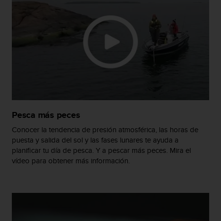
t
a
s
d
e
a
c
c
e
s
i
Pesca más peces
b
i
Conocer la tendencia de presión atmosférica, las horas de
l
puesta y salida del sol y las fases lunares te ayuda a
i
planificar tu día de pesca. Y a pescar más peces. Mira el
d
vídeo para obtener más información.
a
d
p
a
r
a