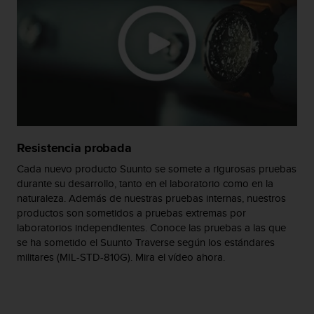
c
o
n
t
e
n
i
d
o
w
Resistencia probada
e
b
Cada nuevo producto Suunto se somete a rigurosas pruebas
(
durante su desarrollo, tanto en el laboratorio como en la
W
naturaleza. Además de nuestras pruebas internas, nuestros
e
productos son sometidos a pruebas extremas por
b
laboratorios independientes. Conoce las pruebas a las que
C
se ha sometido el Suunto Traverse según los estándares
o
militares (MIL-STD-810G). Mira el vídeo ahora.
n
t
e
n