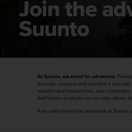
Join the ad
m
i
s
o
Suunto
d
e
a
l
c
a
n
z
a
At Suunto, we stand for adventure
. Pione
r
e
accurate compass and invented a new way to
l
watches and headphones, dive computers, c
n
that Suunto products are not only robust, bu
i
v
If you wish to join the adventure at Suunto
e
l
d
e