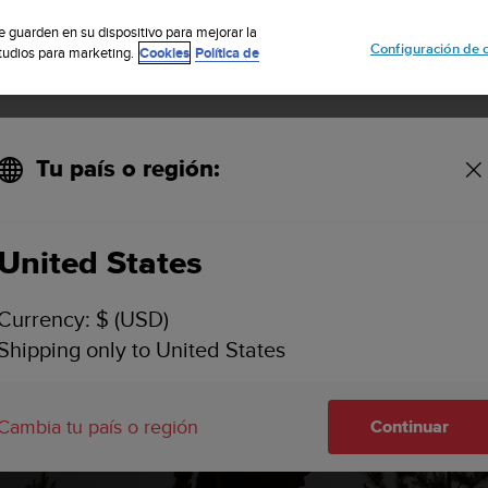
uscribete a nuestro boletín y obtén un 5% de descuento
| Fácil devoluci
se guarden en su dispositivo para mejorar la
Configuración de 
studios para marketing.
Cookies
Política de
Tu país o región:
la empresa
Careers
United States
Currency: $ (USD)
Shipping only to United States
Cambia tu país o región
Continuar