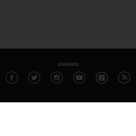
SÍGUENOS
ACERCA DE SUUNTO
SOCIOS
Noticias
Strava
b de Suunto
Información sobre la empresa
TrainingPe