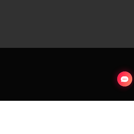
COUNTRY AND LANGUAGE
Chile
aks