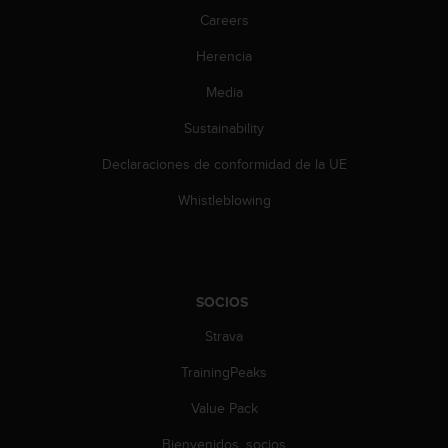
c
Careers
o
n
Herencia
t
e
Media
n
Sustainability
i
d
Declaraciones de conformidad de la UE
o
w
Whistleblowing
e
b
(
W
e
SOCIOS
b
C
Strava
o
n
TrainingPeaks
t
Value Pack
e
n
Bienvenidos, socios