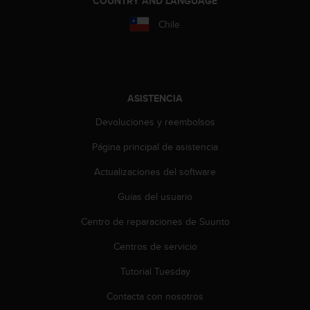
COUNTRY AND LANGUAGE
i
o
Chile
w
e
b
d
e
ASISTENCIA
a
c
Devoluciones y reembolsos
u
e
Página principal de asistencia
r
d
Actualizaciones del software
o
Guías del usuario
c
o
Centro de reparaciones de Suunto
n
l
Centros de servicio
a
s
Tutorial Tuesday
P
a
Contacta con nosotros
u