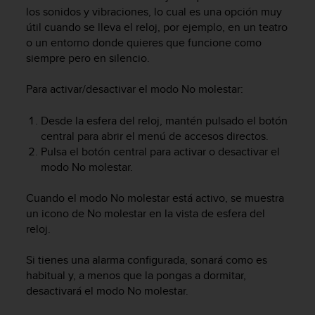
m
los sonidos y vibraciones, lo cual es una opción muy
i
útil cuando se lleva el reloj, por ejemplo, en un teatro
s
o un entorno donde quieres que funcione como
o
siempre pero en silencio.
d
e
a
Para activar/desactivar el modo No molestar:
l
c
Desde la esfera del reloj, mantén pulsado el botón
a
central para abrir el menú de accesos directos.
n
Pulsa el botón central para activar o desactivar el
z
modo No molestar.
a
r
Cuando el modo No molestar está activo, se muestra
e
l
un icono de No molestar en la vista de esfera del
n
reloj.
i
v
Si tienes una alarma configurada, sonará como es
e
habitual y, a menos que la pongas a dormitar,
l
desactivará el modo No molestar.
d
e