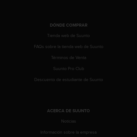
t
a
s
d
DÓNDE COMPRAR
e
Tienda web de Suunto
a
c
FAQs sobre la tienda web de Suunto
c
e
Términos de Venta
s
i
Suunto Pro Club
b
i
Descuento de estudiante de Suunto
l
i
d
a
d
ACERCA DE SUUNTO
p
Noticias
a
r
Información sobre la empresa
a