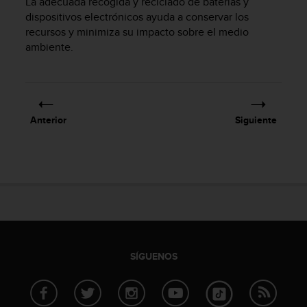
La adecuada recogida y reciclado de baterías y
i
dispositivos electrónicos ayuda a conservar los
o
w
recursos y minimiza su impacto sobre el medio
e
ambiente.
b
d
e
a
c
Anterior
Siguiente
u
e
r
d
o
c
o
n
l
a
SÍGUENOS
s
P
a
u