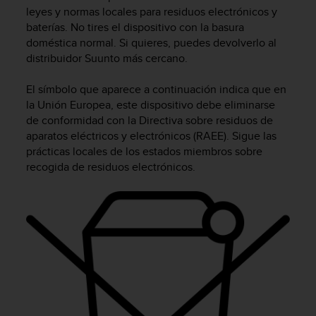
m
leyes y normas locales para residuos electrónicos y
i
baterías. No tires el dispositivo con la basura
s
doméstica normal. Si quieres, puedes devolverlo al
o
distribuidor Suunto más cercano.
d
e
a
El símbolo que aparece a continuación indica que en
l
la Unión Europea, este dispositivo debe eliminarse
c
de conformidad con la Directiva sobre residuos de
a
aparatos eléctricos y electrónicos (RAEE). Sigue las
n
prácticas locales de los estados miembros sobre
z
recogida de residuos electrónicos.
a
r
e
l
n
i
v
e
l
d
e