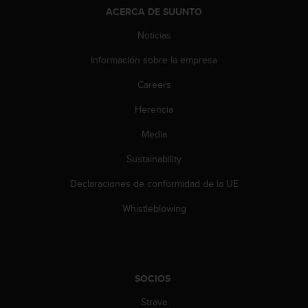
t
ACERCA DE SUUNTO
A
c
Noticias
c
e
Información sobre la empresa
s
s
Careers
i
Herencia
b
i
Media
l
i
Sustainability
t
y
Declaraciones de conformidad de la UE
G
u
Whistleblowing
i
d
e
l
i
SOCIOS
n
Strava
e