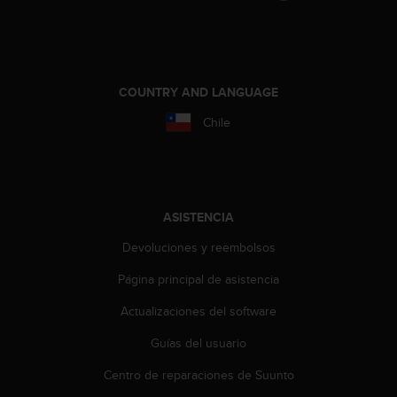
t
a
s
d
e
COUNTRY AND LANGUAGE
a
c
Chile
c
e
s
i
b
ASISTENCIA
i
l
Devoluciones y reembolsos
i
Página principal de asistencia
d
a
Actualizaciones del software
d
p
Guías del usuario
a
r
Centro de reparaciones de Suunto
a