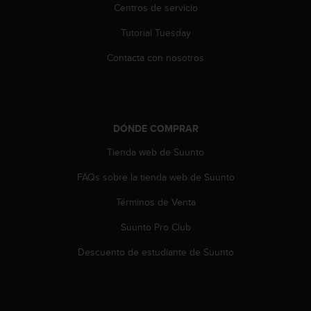
c
Centros de servicio
o
Tutorial Tuesday
n
t
Contacta con nosotros
e
n
i
d
o
DÓNDE COMPRAR
w
e
Tienda web de Suunto
b
(
FAQs sobre la tienda web de Suunto
W
e
Términos de Venta
b
Suunto Pro Club
C
o
Descuento de estudiante de Suunto
n
t
e
n