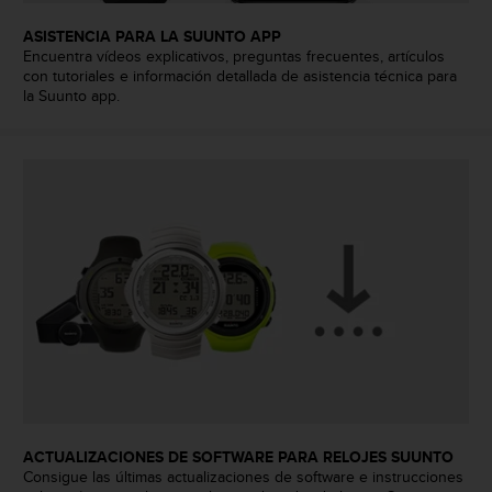
d
e
ASISTENCIA PARA LA SUUNTO APP
a
Encuentra vídeos explicativos, preguntas frecuentes, artículos
c
con tutoriales e información detallada de asistencia técnica para
c
la Suunto app.
e
s
i
b
i
l
i
d
a
d
.
P
o
n
t
e
ACTUALIZACIONES DE SOFTWARE PARA RELOJES SUUNTO
e
Consigue las últimas actualizaciones de software e instrucciones
n