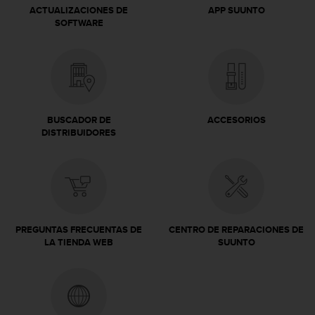
t
ACTUALIZACIONES DE
APP SUUNTO
A
SOFTWARE
c
c
e
s
s
i
b
BUSCADOR DE
ACCESORIOS
i
DISTRIBUIDORES
l
i
t
y
G
u
i
PREGUNTAS FRECUENTAS DE
CENTRO DE REPARACIONES DE
d
LA TIENDA WEB
SUUNTO
e
l
i
n
e