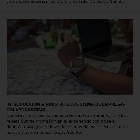
sobre cómo actualizar tu reloj u ordenador de buceo Suunto.
c
o
n
t
a
c
t
o
c
o
n
e
l
d
e
p
INTRODUCCIÓN A NUESTRO ECOSISTEMA DE EMPRESAS
a
COLABORADORAS
r
Nuestras empresas colaboradoras aportan valor añadido a los
t
relojes Suunto y transforman tu experiencia con un reloj
a
deportivo. Asegúrate de ver las ofertas del Value Pack en todas
m
las compras de nuevos relojes Suunto.
e