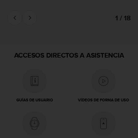
c
o
n
1 / 18
t
e
n
i
d
o
ACCESOS DIRECTOS A ASISTENCIA
w
e
b
(
W
e
b
GUÍAS DE USUARIO
VÍDEOS DE FORMA DE USO
C
o
n
t
e
n