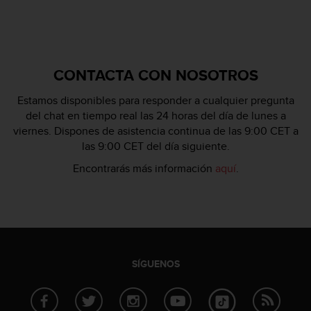
i
e
n
e
s
CONTACTA CON NOSOTROS
a
l
Estamos disponibles para responder a cualquier pregunta
g
ú
del chat en tiempo real las 24 horas del día de lunes a
n
viernes. Dispones de asistencia continua de las 9:00 CET a
p
las 9:00 CET del día siguiente.
r
Encontrarás más información
aquí
.
o
b
l
e
m
a
p
SÍGUENOS
a
r
a
a