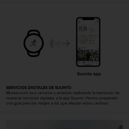
n
t
o
d
e
S
e
r
v
i
c
i
o
a
l
SERVICIOS DIGITALES DE SUUNTO
C
Movescount va a cerrarse y estamos realizando la transición de
l
nuestros servicios digitales a la app Suunto. Hemos preparado
i
una guía para los relojes a los que afectan estos cambios.
e
n
t
e