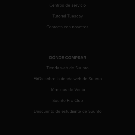
n
Centros de servicio
t
e
Tutorial Tuesday
n
Contacta con nosotros
i
d
a
e
n
e
DÓNDE COMPRAR
s
Tienda web de Suunto
t
e
FAQs sobre la tienda web de Suunto
s
i
Términos de Venta
t
i
Suunto Pro Club
o
Descuento de estudiante de Suunto
w
e
b
.