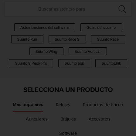
m
i
s
o
d
Actualizaciones del software
Guías del usuario
e
a
Suunto Run
Suunto Race S
Suunto Race
l
c
Suunto Wing
Suunto Vertical
a
n
Suunto 9 Peak Pro
Suunto app
SuuntoLink
z
a
r
e
SELECCIONA UN PRODUCTO
l
n
i
Relojes
Productos de buceo
Más populares
v
e
Auriculares
Brújulas
Accesorios
l
d
Software
e