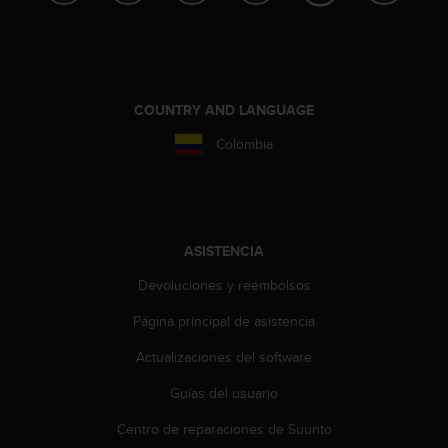
c
c
e
d
e
COUNTRY AND LANGUAGE
r
a
Colombia
l
a
i
n
f
ASISTENCIA
o
r
Devoluciones y reembolsos
m
a
Página principal de asistencia
c
Actualizaciones del software
i
ó
Guías del usuario
n
c
Centro de reparaciones de Suunto
o