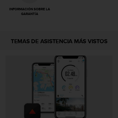
s
,
INFORMACIÓN SOBRE LA
GARANTÍA
W
C
A
G
)
TEMAS DE ASISTENCIA MÁS VISTOS
2
.
0
y
o
t
r
a
s
n
o
r
m
a
s