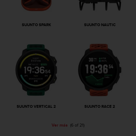
i
o
w
e
SUUNTO SPARK
SUUNTO NAUTIC
b
d
e
a
c
u
e
r
d
o
c
o
n
l
SUUNTO VERTICAL 2
SUUNTO RACE 2
a
s
P
Ver más
(6 of 21)
a
u