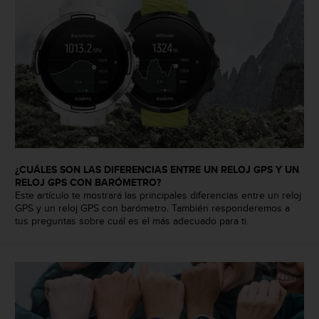
e
n
E
E
.
U
U
.
e
n
e
¿CUÁLES SON LAS DIFERENCIAS ENTRE UN RELOJ GPS Y UN
l
RELOJ GPS CON BARÓMETRO?
+
Este artículo te mostrará las principales diferencias entre un reloj
1
GPS y un reloj GPS con barómetro. También responderemos a
8
tus preguntas sobre cuál es el más adecuado para ti.
5
5
2
5
8
0
9