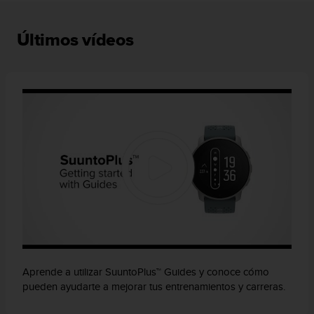
t
a
Últimos vídeos
s
d
e
a
c
c
e
s
i
b
i
l
i
d
a
d
p
Aprende a utilizar SuuntoPlus™ Guides y conoce cómo
a
pueden ayudarte a mejorar tus entrenamientos y carreras.
r
a