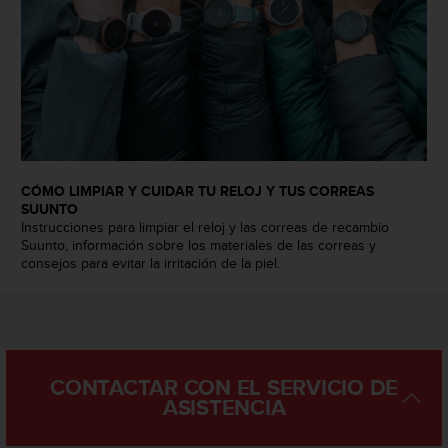
0
0
(
l
l
a
m
a
d
CÓMO LIMPIAR Y CUIDAR TU RELOJ Y TUS CORREAS
a
SUUNTO
g
Instrucciones para limpiar el reloj y las correas de recambio
r
Suunto, información sobre los materiales de las correas y
a
consejos para evitar la irritación de la piel.
t
u
i
t
a
)
CONTACTAR CON EL SERVICIO DE
s
ASISTENCIA
i
t