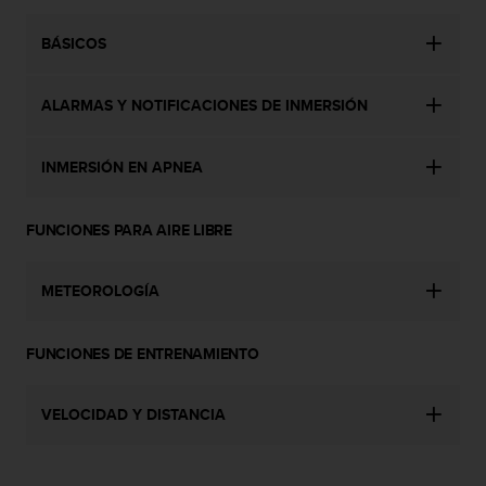
c
o
BÁSICOS
n
t
a
ALARMAS Y NOTIFICACIONES DE INMERSIÓN
c
t
INMERSIÓN EN APNEA
o
c
o
FUNCIONES PARA AIRE LIBRE
n
e
l
METEOROLOGÍA
d
e
p
FUNCIONES DE ENTRENAMIENTO
a
r
t
VELOCIDAD Y DISTANCIA
a
m
e