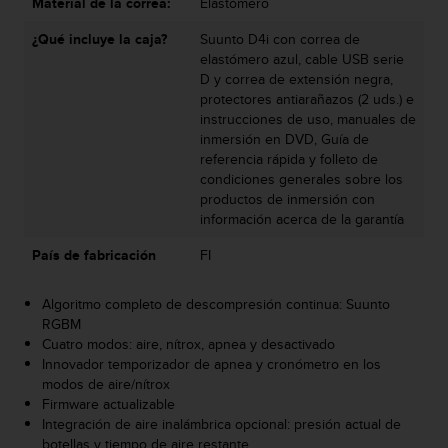
Material de la correa:
Elastómero
s
,
¿Qué incluye la caja?
Suunto D4i con correa de
W
elastómero azul, cable USB serie
C
D y correa de extensión negra,
A
protectores antiarañazos (2 uds.) e
G
instrucciones de uso, manuales de
)
inmersión en DVD, Guía de
2
referencia rápida y folleto de
.
condiciones generales sobre los
0
productos de inmersión con
y
información acerca de la garantía
o
t
País de fabricación
FI
r
a
Algoritmo completo de descompresión continua: Suunto
s
RGBM
n
Cuatro modos: aire, nítrox, apnea y desactivado
o
Innovador temporizador de apnea y cronómetro en los
r
modos de aire/nítrox
m
Firmware actualizable
a
Integración de aire inalámbrica opcional: presión actual de
s
botellas y tiempo de aire restante