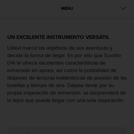
m
i
MENU
s
o
d
e
a
UN EXCELENTE INSTRUMENTO VERSÁTIL
l
Usted marca los objetivos de sus aventuras y
c
a
decide la forma de llegar. Es por ello que Suunto
n
D4i le ofrece excelentes características de
z
inmersión en apnea, así como la posibilidad de
a
disponer de lecturas inalámbricas de presión de las
r
e
botellas y tiempo de aire. Déjese llevar por su
l
propia inspiración de inmersión: se sorprenderá de
n
lo lejos que puede llegar con una sola respiración.
i
v
e
l
d
e