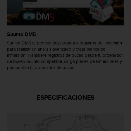
c
o
n
t
e
n
Suunto DM5
i
Suunto DM5 te permite descargar tus registros de inmersión
d
para realizar un análisis avanzado y crear planes de
o
inmersión. Transfiere registros de buceo desde tu ordenador
w
e
de buceo Suunto compatible, carga planes de inmersiones y
b
personaliza tu ordenador de buceo.
(
W
e
b
ESPECIFICACIONES
C
o
n
t
e
n