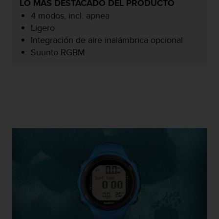
LO MÁS DESTACADO DEL PRODUCTO
c
4 modos, incl. apnea
o
n
Ligero
f
Integración de aire inalámbrica opcional
o
Suunto RGBM
r
m
i
d
a
d
A
A
e
n
e
s
t
e
s
i
t