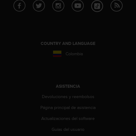
i
e
n
e
s
a
l
COUNTRY AND LANGUAGE
g
ú
Colombia
n
p
r
o
b
ASISTENCIA
l
e
Devoluciones y reembolsos
m
a
Página principal de asistencia
p
a
Actualizaciones del software
r
a
Guías del usuario
a