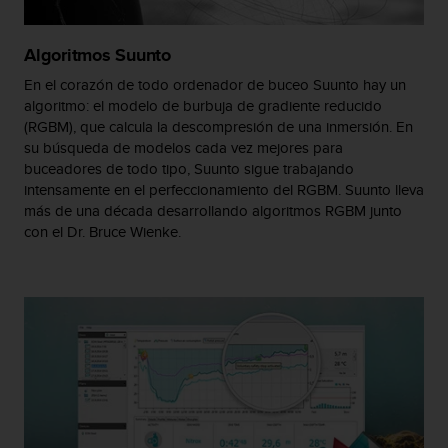
t
a
Algoritmos Suunto
s
d
En el corazón de todo ordenador de buceo Suunto hay un
e
algoritmo: el modelo de burbuja de gradiente reducido
a
(RGBM), que calcula la descompresión de una inmersión. En
c
su búsqueda de modelos cada vez mejores para
c
buceadores de todo tipo, Suunto sigue trabajando
e
intensamente en el perfeccionamiento del RGBM. Suunto lleva
s
más de una década desarrollando algoritmos RGBM junto
i
con el Dr. Bruce Wienke.
b
i
l
i
d
a
d
p
a
r
a