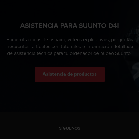
0
0
(
l
ASISTENCIA PARA SUUNTO D4I
l
a
Encuentra guías de usuario, vídeos explicativos, preguntas
m
frecuentes, artículos con tutoriales e información detallada
a
de asistencia técnica para tu ordenador de buceo Suunto.
d
a
g
r
Asistencia de productos
a
t
u
i
t
a
)
s
SÍGUENOS
i
t