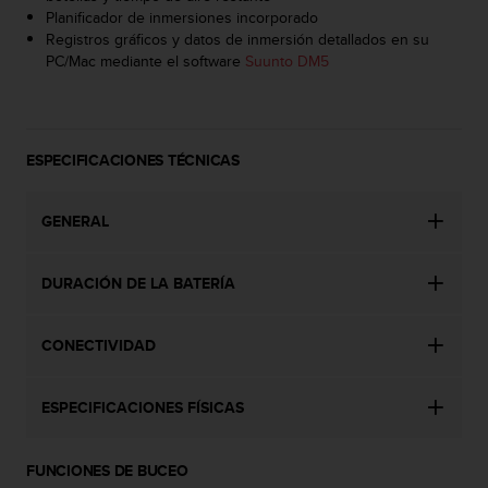
d
Planificador de inmersiones incorporado
e
Registros gráficos y datos de inmersión detallados en su
a
PC/Mac mediante el software
Suunto DM5
c
c
e
s
i
ESPECIFICACIONES TÉCNICAS
b
i
GENERAL
l
i
d
DURACIÓN DE LA BATERÍA
a
d
.
CONECTIVIDAD
P
o
n
ESPECIFICACIONES FÍSICAS
t
e
e
FUNCIONES DE BUCEO
n