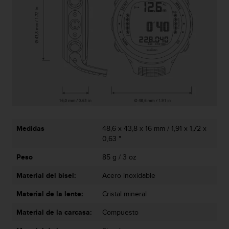
t
A
c
c
e
s
s
i
b
i
l
i
t
Medidas
48,6 x 43,8 x 16 mm / 1,91 x 1,72 x
y
0,63 "
G
u
Peso
85 g / 3 oz
i
d
Material del bisel:
Acero inoxidable
e
Material de la lente:
Cristal mineral
l
i
Material de la carcasa:
Compuesto
n
e