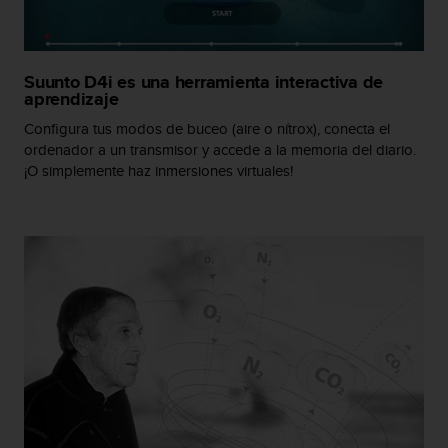
i
o
w
e
Suunto D4i es una herramienta interactiva de
b
aprendizaje
d
e
Configura tus modos de buceo (aire o nítrox), conecta el
a
ordenador a un transmisor y accede a la memoria del diario.
c
¡O simplemente haz inmersiones virtuales!
u
e
r
d
o
c
o
n
l
a
s
P
a
u