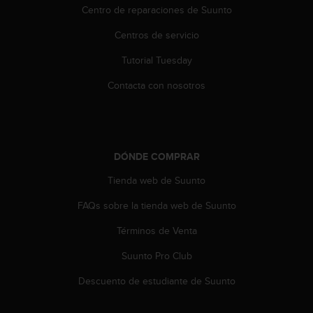
Centro de reparaciones de Suunto
c
c
Centros de servicio
e
d
Tutorial Tuesday
e
r
Contacta con nosotros
a
l
a
i
n
DÓNDE COMPRAR
f
o
Tienda web de Suunto
r
FAQs sobre la tienda web de Suunto
m
a
Términos de Venta
c
i
Suunto Pro Club
ó
n
Descuento de estudiante de Suunto
c
o