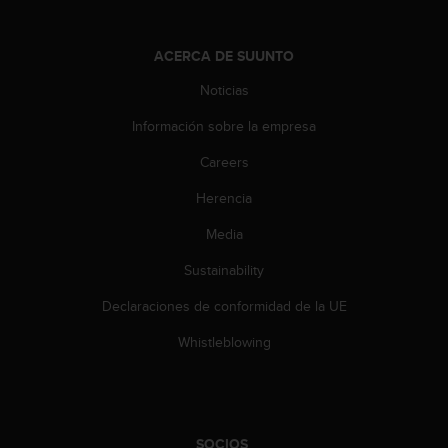
n
t
e
ACERCA DE SUUNTO
n
i
Noticias
d
Información sobre la empresa
a
e
Careers
n
e
Herencia
s
t
Media
e
s
Sustainability
i
Declaraciones de conformidad de la UE
t
i
Whistleblowing
o
w
e
b
.
SOCIOS