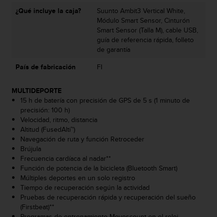
t
¿Qué incluye la caja?
Suunto Ambit3 Vertical White,
a
Módulo Smart Sensor, Cinturón
s
Smart Sensor (Talla M), cable USB,
d
guía de referencia rápida, folleto
e
de garantía
a
c
País de fabricación
FI
c
e
MULTIDEPORTE
s
15 h de batería con precisión de GPS de 5 s (1 minuto de
i
precisión: 100 h)
b
Velocidad, ritmo, distancia
i
Altitud (FusedAlti™)
l
Navegación de ruta y función Retroceder
i
Brújula
d
Frecuencia cardíaca al nadar**
a
Función de potencia de la bicicleta (Bluetooth Smart)
d
Múltiples deportes en un solo registro
p
Tiempo de recuperación según la actividad
a
Pruebas de recuperación rápida y recuperación del sueño
r
(Firstbeat)**
a
Programas de entrenamiento Movescount en el reloj