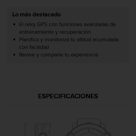
c
o
Lo más destacado
n
f
El reloj GPS con funciones avanzadas de
o
entrenamiento y recuperación
r
Planifica y monitoriza tu altitud acumulada
m
con facilidad
i
d
Revive y comparte tu experiencia
a
d
A
A
e
n
ESPECIFICACIONES
e
s
t
e
s
i
t