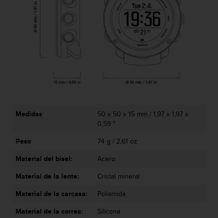
i
o
w
e
b
d
e
a
c
u
e
r
Medidas
50 x 50 x 15 mm / 1,97 x 1,97 x
d
0,59 "
o
c
Peso
74 g / 2,61 oz
o
n
Material del bisel:
Acero
l
Material de la lente:
Cristal mineral
a
s
Material de la carcasa:
Poliamida
P
a
Material de la correa:
Silicona
u