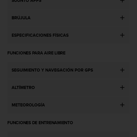
SUUNTO APPS
s
,
W
BRÚJULA
C
A
G
ESPECIFICACIONES FÍSICAS
)
2
FUNCIONES PARA AIRE LIBRE
.
0
y
SEGUIMIENTO Y NAVEGACIÓN POR GPS
o
t
r
ALTÍMETRO
a
s
n
METEOROLOGÍA
o
r
m
FUNCIONES DE ENTRENAMIENTO
a
s