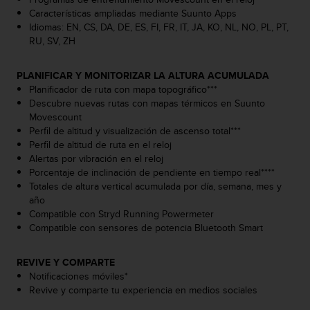
c
Características ampliadas mediante Suunto Apps
o
Idiomas: EN, CS, DA, DE, ES, FI, FR, IT, JA, KO, NL, NO, PL, PT,
n
RU, SV, ZH
t
e
PLANIFICAR Y MONITORIZAR LA ALTURA ACUMULADA
n
Planificador de ruta con mapa topográfico***
i
Descubre nuevas rutas con mapas térmicos en Suunto
d
Movescount
o
Perfil de altitud y visualización de ascenso total***
w
Perfil de altitud de ruta en el reloj
e
Alertas por vibración en el reloj
b
Porcentaje de inclinación de pendiente en tiempo real****
(
Totales de altura vertical acumulada por día, semana, mes y
W
año
e
Compatible con Stryd Running Powermeter
b
Compatible con sensores de potencia Bluetooth Smart
C
o
n
REVIVE Y COMPARTE
t
Notificaciones móviles*
e
Revive y comparte tu experiencia en medios sociales
n