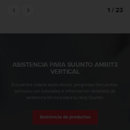
e
n
1 / 23
E
E
.
U
U
.
e
n
ASISTENCIA PARA SUUNTO AMBIT3
e
VERTICAL
l
+
1
Encuentra vídeos explicativos, preguntas frecuentes,
8
artículos con tutoriales e información detallada de
5
asistencia técnica para tu reloj Suunto.
5
2
5
8
Asistencia de productos
0
9