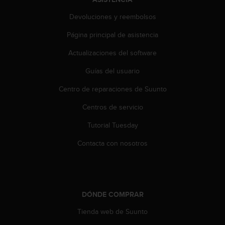
i
e
Devoluciones y reembolsos
n
e
Página principal de asistencia
s
a
Actualizaciones del software
l
Guías del usuario
g
ú
Centro de reparaciones de Suunto
n
p
Centros de servicio
r
o
Tutorial Tuesday
b
l
Contacta con nosotros
e
m
a
p
a
DÓNDE COMPRAR
r
Tienda web de Suunto
a
a