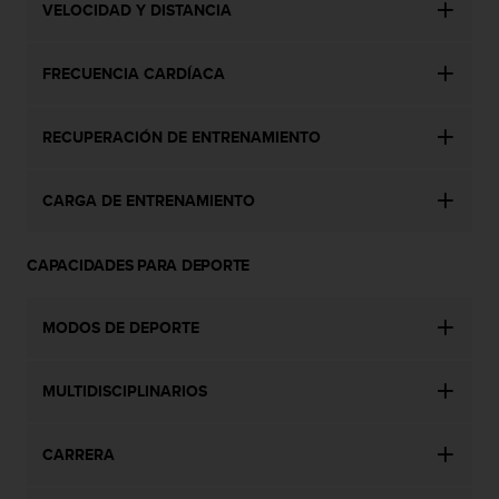
d
VELOCIDAD Y DISTANCIA
e
a
c
FRECUENCIA CARDÍACA
c
e
RECUPERACIÓN DE ENTRENAMIENTO
s
i
b
CARGA DE ENTRENAMIENTO
i
l
i
CAPACIDADES PARA DEPORTE
d
a
d
MODOS DE DEPORTE
.
P
o
MULTIDISCIPLINARIOS
n
t
e
CARRERA
e
n