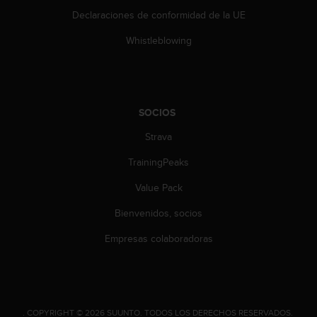
n
Declaraciones de conformidad de la UE
t
e
Whistleblowing
n
i
d
a
e
SOCIOS
n
e
Strava
s
t
TrainingPeaks
e
Value Pack
s
i
Bienvenidos, socios
t
i
Empresas colaboradoras
o
w
e
b
.
.
COPYRIGHT © 2026 SUUNTO.
TODOS LOS DERECHOS RESERVADOS.