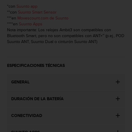
t
*con
Suunto app
A
**con
Suunto Smart Sensor
c
***en
Movescount.com de Suunto
c
****en
Suunto Apps
e
Nota importante: Los relojes Ambit3 son compatibles con
s
Bluetooth Smart, pero no son compatibles con ANT+™ (p.ej., POD
s
Suunto ANT, Suunto Dual o cinturón Suunto ANT)
i
b
i
l
i
ESPECIFICACIONES TÉCNICAS
t
y
GENERAL
G
u
i
DURACIÓN DE LA BATERÍA
d
e
l
CONECTIVIDAD
i
n
e