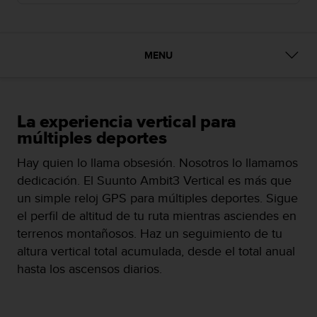
m
i
s
o
MENU
d
e
a
l
c
La experiencia vertical para
a
múltiples deportes
n
z
Hay quien lo llama obsesión. Nosotros lo llamamos
a
dedicación. El Suunto Ambit3 Vertical es más que
r
un simple reloj GPS para múltiples deportes. Sigue
e
l
el perfil de altitud de tu ruta mientras asciendes en
n
terrenos montañosos. Haz un seguimiento de tu
i
altura vertical total acumulada, desde el total anual
v
hasta los ascensos diarios.
e
l
d
e