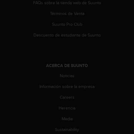
FAQs sobre la tienda web de Suunto
c
c
Términos de Venta
e
d
Suunto Pro Club
e
r
Descuento de estudiante de Suunto
a
l
a
i
n
ACERCA DE SUUNTO
f
Noticias
o
r
Información sobre la empresa
m
a
Careers
c
i
Herencia
ó
n
Media
c
Sustainability
o