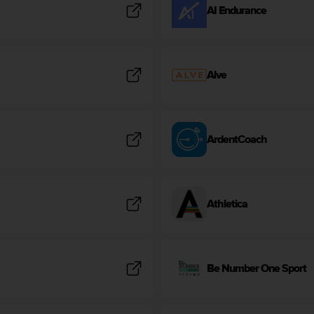
AI Endurance
Alve
ArdentCoach
Athletica
Be Number One Sport