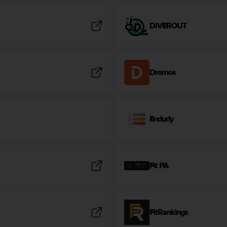
DIVEROUT
Dromos
Endurly
Fit PA
FitRankings