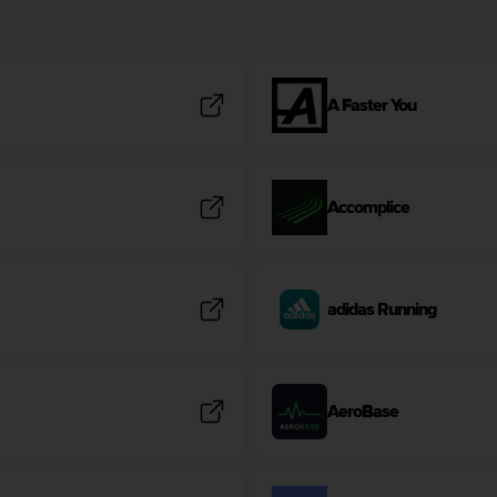
A Faster You
Accomplice
adidas Running
AeroBase