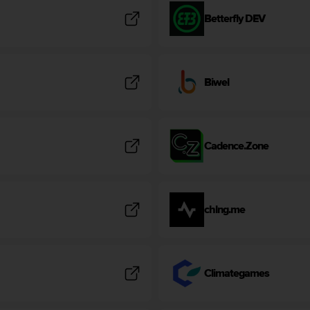
Betterfly DEV
Biwel
Cadence.Zone
chlng.me
Climategames