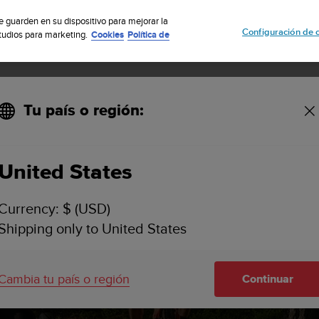
uscribete a nuestro boletín y obtén un 5% de descuento
| Fácil devoluci
se guarden en su dispositivo para mejorar la
Configuración de 
studios para marketing.
Cookies
Política de
Tu país o región:
United States
Currency: $ (USD)
Shipping only to United States
Cambia tu país o región
Continuar