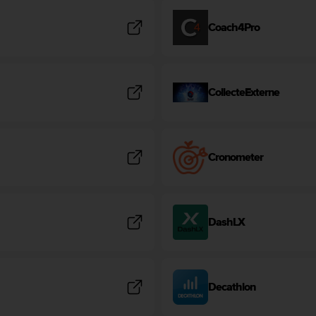
Coach4Pro
CollecteExterne
Cronometer
DashLX
Decathlon