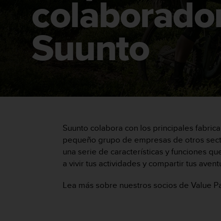
colaborado
m
i
s
o
Suunto
d
e
a
l
c
a
n
z
a
Suunto colabora con los principales fabric
r
e
pequeño grupo de empresas de otros sector
l
una serie de características y funciones q
n
a vivir tus actividades y compartir tus ave
i
v
Lea más sobre nuestros socios de Value 
e
l
d
e