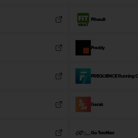
Fitvault
Freddy
FREQUENCE Running 
Gerak
Go TwoNav