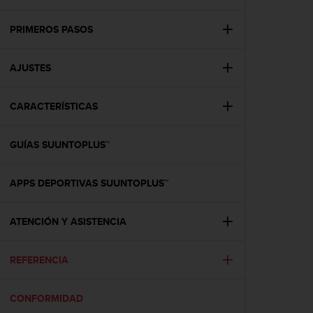
m
i
s
PRIMEROS PASOS
o
d
AJUSTES
e
a
l
CARACTERÍSTICAS
c
a
n
GUÍAS SUUNTOPLUS™
z
a
r
APPS DEPORTIVAS SUUNTOPLUS™
e
l
ATENCIÓN Y ASISTENCIA
n
i
v
REFERENCIA
e
l
d
CONFORMIDAD
e