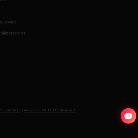
s, socios
olaboradoras
#YESSUUNTO
|
AVISO SOBRE EL EU DATA ACT