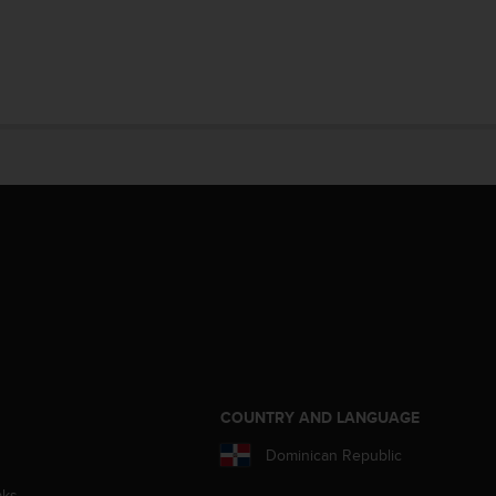
COUNTRY AND LANGUAGE
Dominican Republic
aks