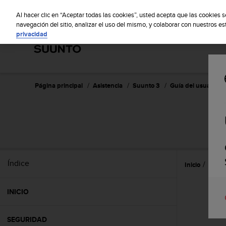
S
S
u
Al hacer clic en “Aceptar todas las cookies”, usted acepta que las cookies 
u
navegación del sitio, analizar el uso del mismo, y colaborar con nuestros e
privacidad
n
t
o
m
a
n
Página principal
Asistencia
Suunto 3
Guía del usuario
t
i
e
n
e
s
u
Índice
Inicio
Refer
c
o
m
INICIO
p
r
o
SEGURIDAD