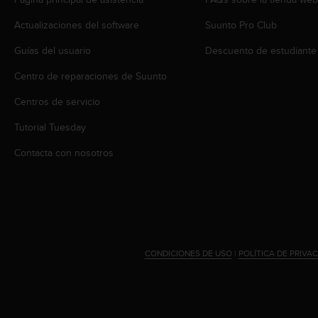
i
o
Actualizaciones del software
Suunto Pro Club
w
e
Guías del usuario
Descuento de estudiante
b
d
Centro de reparaciones de Suunto
e
Centros de servicio
a
c
Tutorial Tuesday
u
e
Contacta con nosotros
r
d
o
c
o
n
l
CONDICIONES DE USO
|
POLÍTICA DE PRIVA
a
s
P
a
u