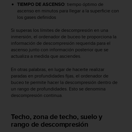
c
TIEMPO DE ASCENSO
: tiempo óptimo de
o
ascenso en minutos para llegar a la superficie con
n
los gases definidos
f
o
Si superas los límites de descompresión en una
r
inmersión, el ordenador de buceo te proporciona la
m
información de descompresión requerida para el
i
ascenso junto con información posterior que se
d
actualiza a medida que asciendes.
a
d
A
En otras palabras, en lugar de hacerte realizar
A
paradas en profundidades fijas, el ordenador de
e
buceo te permite hacer la descompresión dentro de
n
un rango de profundidades. Esto se denomina
e
descompresión continua.
s
t
e
Techo, zona de techo, suelo y
s
i
rango de descompresión
t