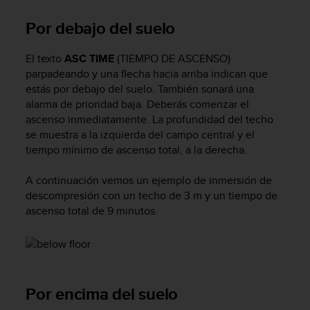
d
e
Por debajo del suelo
a
c
El texto
ASC TIME
(TIEMPO DE ASCENSO)
c
parpadeando y una flecha hacia arriba indican que
e
s
estás por debajo del suelo. También sonará una
i
alarma de prioridad baja. Deberás comenzar el
b
ascenso inmediatamente. La profundidad del techo
i
se muestra a la izquierda del campo central y el
l
tiempo mínimo de ascenso total, a la derecha.
i
d
A continuación vemos un ejemplo de inmersión de
a
descompresión con un techo de 3 m y un tiempo de
d
ascenso total de 9 minutos.
.
P
o
n
t
e
Por encima del suelo
e
n