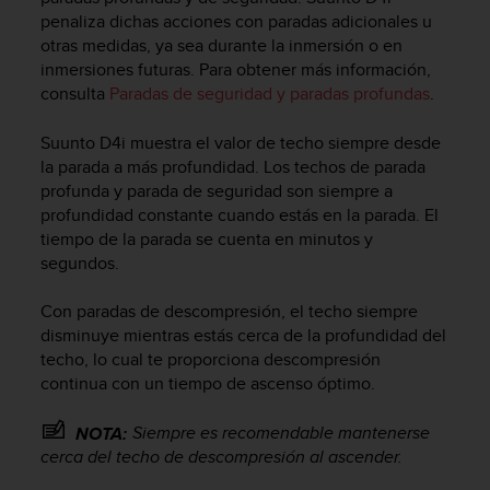
s
penaliza dichas acciones con paradas adicionales u
,
otras medidas, ya sea durante la inmersión o en
W
inmersiones futuras. Para obtener más información,
C
consulta
Paradas de seguridad y paradas profundas
.
A
G
Suunto D4i
muestra el valor de techo siempre desde
)
la parada a más profundidad. Los techos de parada
2
profunda y parada de seguridad son siempre a
.
0
profundidad constante cuando estás en la parada. El
y
tiempo de la parada se cuenta en minutos y
o
segundos.
t
r
Con paradas de descompresión, el techo siempre
a
disminuye mientras estás cerca de la profundidad del
s
techo, lo cual te proporciona descompresión
n
continua con un tiempo de ascenso óptimo.
o
r
m
Siempre es recomendable mantenerse
NOTA:
a
cerca del techo de descompresión al ascender.
s