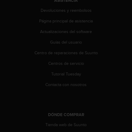
ASISTENCIA
i
e
Devoluciones y reembolsos
n
e
Página principal de asistencia
s
a
Actualizaciones del software
l
Guías del usuario
g
ú
Centro de reparaciones de Suunto
n
p
Centros de servicio
r
o
Tutorial Tuesday
b
l
Contacta con nosotros
e
m
a
p
a
DÓNDE COMPRAR
r
Tienda web de Suunto
a
a