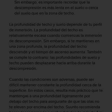
Sin embargo, es importante recordar que la
t
descompresión es más lenta en el suelo o cerca
a
del suelo que en la zona de techo.
s
d
La profundidad de techo y suelo depende de tu perfil
e
a
de inmersión. La profundidad del techo es
c
relativamente escasa cuando comienzas la inmersión
c
de descompresión. Sin embargo, si te mantienes en
e
una zona profunda, la profundidad del techo
s
desciende y el tiempo de ascenso aumenta. También
i
se cumple lo contrario: las profundidades de suelo y
b
techo pueden desplazarse hacia arriba durante la
i
descompresión.
l
i
Cuando las condiciones son adversas, puede ser
d
a
difícil mantener constante la profundidad cerca de la
d
superficie. En estos casos, resulta más práctico que te
p
mantengas a una profundidad ligeramente por
a
debajo del techo para asegurarte de que las olas no
r
te eleven por encima del techo. Suunto recomienda
a