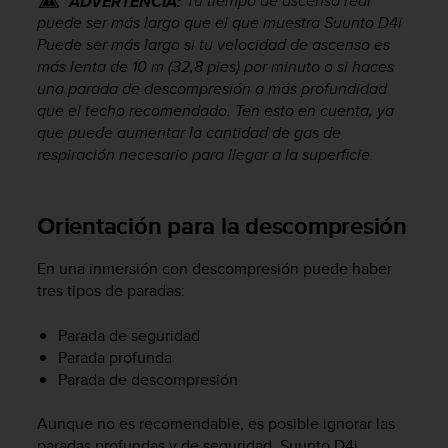
Tu tiempo de ascenso real
ADVERTENCIA:
t
A
puede ser más largo que el que muestra
Suunto D4i
c
Puede ser más largo si tu velocidad de ascenso es
c
más lenta de 10 m (32,8 pies) por minuto o si haces
e
una parada de descompresión a más profundidad
s
que el techo recomendado. Ten esto en cuenta, ya
s
que puede aumentar la cantidad de gas de
i
respiración necesario para llegar a la superficie.
b
i
l
Orientación para la descompresión
i
t
y
En una inmersión con descompresión puede haber
G
tres tipos de paradas:
u
i
Parada de seguridad
d
Parada profunda
e
Parada de descompresión
l
i
n
Aunque no es recomendable, es posible ignorar las
e
paradas profundas y de seguridad.
Suunto D4i