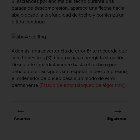
e
Si asciendes por encima del techo durante una
n
parada de descompresión, aparece una flecha hacia
E
abajo desde la profundidad de techo y comienza un
E
pitido continuo.
.
U
U
Además, una advertencia de error
Er
te recuerda que
.
e
solo tienes tres (3) minutos para corregir la situación.
n
Desciende inmediatamente hasta el techo o por
e
debajo de él. Si sigues sin respetar la descompresión,
l
el ordenador de buceo pasa a un modo de error
+
permanente (
Estado de error (bloqueo de algoritmo)
).
1
8
5
5
2
Anterior
Siguiente
5
8
0
9