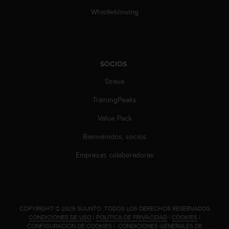
n
Whistleblowing
t
e
n
i
d
SOCIOS
a
e
Strava
n
e
TrainingPeaks
s
t
Value Pack
e
Bienvenidos, socios
s
i
Empresas colaboradoras
t
i
o
w
e
.
COPYRIGHT © 2026 SUUNTO.
TODOS LOS DERECHOS RESERVADOS.
b
CONDICIONES DE USO
|
POLÍTICA DE PRIVACIDAD
|
COOKIES
|
.
CONFIGURACIÓN DE COOKIES
|
CONDICIONES GENERALES DE