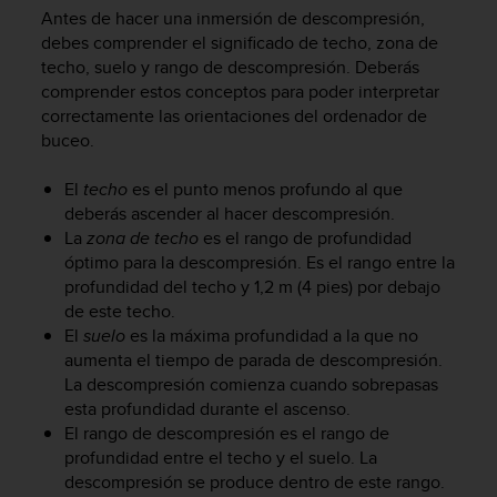
i
Antes de hacer una inmersión de descompresión,
o
debes comprender el significado de techo, zona de
w
techo, suelo y rango de descompresión. Deberás
e
comprender estos conceptos para poder interpretar
b
correctamente las orientaciones del ordenador de
d
e
buceo.
a
c
El
techo
es el punto menos profundo al que
u
deberás ascender al hacer descompresión.
e
La
zona de techo
es el rango de profundidad
r
óptimo para la descompresión. Es el rango entre la
d
profundidad del techo y 1,2 m (4 pies) por debajo
o
de este techo.
c
El
suelo
es la máxima profundidad a la que no
o
aumenta el tiempo de parada de descompresión.
n
l
La descompresión comienza cuando sobrepasas
a
esta profundidad durante el ascenso.
s
El rango de descompresión es el rango de
P
profundidad entre el techo y el suelo. La
a
descompresión se produce dentro de este rango.
u