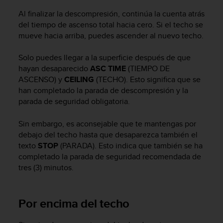
n
Al finalizar la descompresión, continúa la cuenta atrás
t
del tiempo de ascenso total hacia cero. Si el techo se
o
d
mueve hacia arriba, puedes ascender al nuevo techo.
e
S
Solo puedes llegar a la superficie después de que
e
hayan desaparecido
ASC TIME
(TIEMPO DE
r
ASCENSO) y
CEILING
(TECHO). Esto significa que se
v
han completado la parada de descompresión y la
i
parada de seguridad obligatoria.
c
i
Sin embargo, es aconsejable que te mantengas por
o
debajo del techo hasta que desaparezca también el
a
l
texto
STOP
(PARADA). Esto indica que también se ha
C
completado la parada de seguridad recomendada de
l
tres (3) minutos.
i
e
n
Por encima del techo
t
e