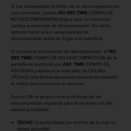
m
Si has sobrepasado el límite de no descompresión en
i
s
una inmersión, cuando
NO DEC TIME
(TIEMPO DE
o
NO DESCOMPRESIÓN) llega a cero, tu inmersión
d
cambia a inmersión de descompresión. Por tanto,
e
deberás hacer una o varias paradas de
a
descompresión antes de llegar a la superficie.
l
c
Al comenzar la inmersión de descompresión, el
NO
a
DEC TIME
(TIEMPO DE NO DESCOMPRESIÓN) de la
n
pantalla es sustituido por
ASC TIME
(TIEMPO DE
z
ASCENSO) y aparece un indicador de CEILING
a
r
(TECHO). Una flecha apuntando hacia arriba también
e
te indica que comiences el ascenso.
l
n
Suunto D4i
te proporciona la información de
i
descompresión requerida para el ascenso con dos
v
valores principales:
e
l
TECHO
: la profundidad por encima de la cual no
d
debes ascender
e