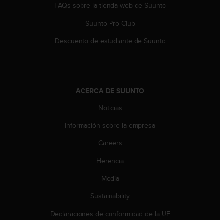
FAQs sobre la tienda web de Suunto
c
c
Suunto Pro Club
e
d
Descuento de estudiante de Suunto
e
r
a
l
a
ACERCA DE SUUNTO
i
n
Noticias
f
Información sobre la empresa
o
r
Careers
m
a
Herencia
c
i
Media
ó
n
Sustainability
c
Declaraciones de conformidad de la UE
o