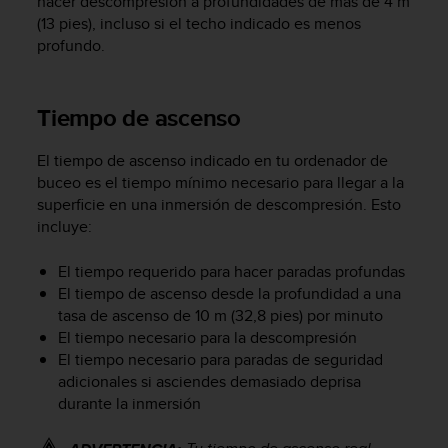
hacer descompresión a profundidades de más de 4 m
c
(13 pies), incluso si el techo indicado es menos
o
profundo.
n
t
e
n
Tiempo de ascenso
i
d
El tiempo de ascenso indicado en tu ordenador de
o
buceo es el tiempo mínimo necesario para llegar a la
w
superficie en una inmersión de descompresión. Esto
e
incluye:
b
(
W
El tiempo requerido para hacer paradas profundas
e
El tiempo de ascenso desde la profundidad a una
b
tasa de ascenso de 10 m (32,8 pies) por minuto
C
El tiempo necesario para la descompresión
o
El tiempo necesario para paradas de seguridad
n
adicionales si asciendes demasiado deprisa
t
durante la inmersión
e
n