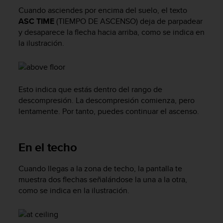
c
Cuando asciendes por encima del suelo, el texto
o
ASC TIME
(TIEMPO DE ASCENSO) deja de parpadear
n
y desaparece la flecha hacia arriba, como se indica en
t
la ilustración.
a
c
t
o
c
Esto indica que estás dentro del rango de
o
descompresión. La descompresión comienza, pero
n
lentamente. Por tanto, puedes continuar el ascenso.
e
l
d
En el techo
e
p
Cuando llegas a la zona de techo, la pantalla te
a
r
muestra dos flechas señalándose la una a la otra,
t
como se indica en la ilustración.
a
m
e