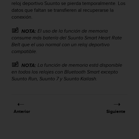
reloj deportivo Suunto se pierda temporalmente. Los
t
datos que faltan se transfieren al recuperarse la
a
conexión.
s
d
e
El uso de la función de memoria
NOTA:
a
consume más batería del
Suunto Smart Heart Rate
c
Belt
que el uso normal con un reloj deportivo
c
compatible.
e
s
La función de memoria está disponible
NOTA:
i
en todos los relojes con Bluetooth Smart excepto
b
Suunto Run, Suunto 7 y Suunto Kailash.
i
l
i
d
a
d
Anterior
Siguiente
p
a
r
a