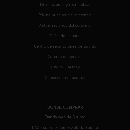
t
Devoluciones y reembolsos
A
c
Página principal de asistencia
c
e
Actualizaciones del software
s
s
Guías del usuario
i
Centro de reparaciones de Suunto
b
i
Centros de servicio
l
i
Tutorial Tuesday
t
y
Contacta con nosotros
G
u
i
d
e
DÓNDE COMPRAR
l
i
Tienda web de Suunto
n
FAQs sobre la tienda web de Suunto
e