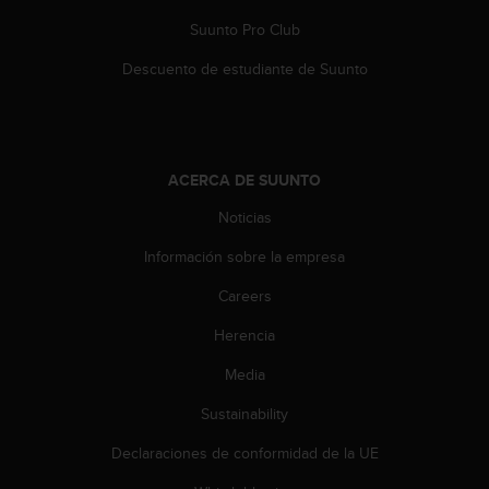
s
Suunto Pro Club
,
W
Descuento de estudiante de Suunto
C
A
G
)
2
ACERCA DE SUUNTO
.
0
Noticias
y
o
Información sobre la empresa
t
Careers
r
a
Herencia
s
n
Media
o
r
Sustainability
m
a
Declaraciones de conformidad de la UE
s