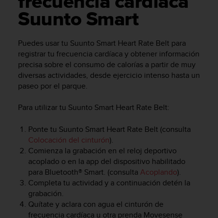
frecuencia cardíaca
m
i
Suunto Smart
s
o
d
Puedes usar tu
Suunto Smart Heart Rate Belt
para
e
registrar tu frecuencia cardíaca y obtener información
a
precisa sobre el consumo de calorías a partir de muy
l
diversas actividades, desde ejercicio intenso hasta un
c
paseo por el parque.
a
n
Para utilizar tu
Suunto Smart Heart Rate Belt
:
z
a
r
Ponte tu
Suunto Smart Heart Rate Belt
(consulta
e
Colocación del cinturón
).
l
Comienza la grabación en el reloj deportivo
n
acoplado o en la app del dispositivo habilitado
i
para Bluetooth® Smart. (consulta
Acoplando
).
v
Completa tu actividad y a continuación detén la
e
grabación.
l
Quítate y aclara con agua el cinturón de
d
frecuencia cardíaca u otra prenda Movesense
e