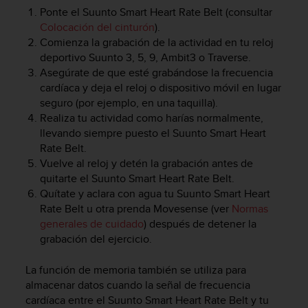
i
Ponte el
Suunto Smart Heart Rate Belt
(consultar
o
Colocación del cinturón
).
w
Comienza la grabación de la actividad en tu reloj
e
deportivo Suunto 3, 5, 9, Ambit3 o Traverse.
b
Asegúrate de que esté grabándose la frecuencia
d
e
cardíaca y deja el reloj o dispositivo móvil en lugar
a
seguro (por ejemplo, en una taquilla).
c
Realiza tu actividad como harías normalmente,
u
llevando siempre puesto el
Suunto Smart Heart
e
Rate Belt
.
r
Vuelve al reloj y detén la grabación antes de
d
quitarte el
Suunto Smart Heart Rate Belt
.
o
Quítate y aclara con agua tu
Suunto Smart Heart
c
Rate Belt
u otra prenda Movesense (ver
Normas
o
generales de cuidado
) después de detener la
n
l
grabación del ejercicio.
a
s
La función de memoria también se utiliza para
P
almacenar datos cuando la señal de frecuencia
a
cardíaca entre el
Suunto Smart Heart Rate Belt
y tu
u