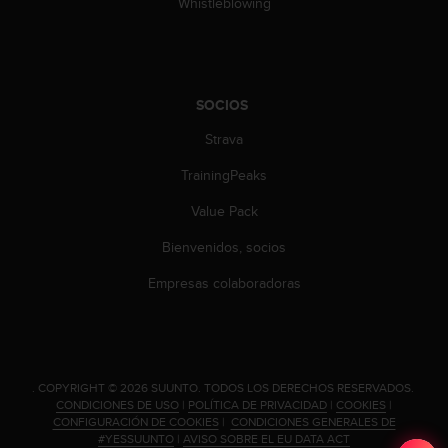
Whistleblowing
d
e
a
c
c
e
SOCIOS
s
Strava
i
b
TrainingPeaks
i
l
Value Pack
i
d
Bienvenidos, socios
a
Empresas colaboradoras
d
.
P
o
n
t
.
COPYRIGHT © 2026 SUUNTO.
TODOS LOS DERECHOS RESERVADOS.
e
CONDICIONES DE USO
|
POLÍTICA DE PRIVACIDAD
|
COOKIES
|
CONFIGURACIÓN DE COOKIES
|
CONDICIONES GENERALES DE
e
#YESSUUNTO
|
AVISO SOBRE EL EU DATA ACT
n