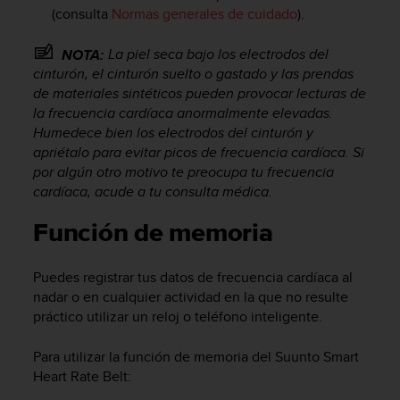
c
(consulta
Normas generales de cuidado
).
o
n
La piel seca bajo los electrodos del
NOTA:
f
cinturón, el cinturón suelto o gastado y las prendas
o
de materiales sintéticos pueden provocar lecturas de
r
la frecuencia cardíaca anormalmente elevadas.
m
Humedece bien los electrodos del cinturón y
i
apriétalo para evitar picos de frecuencia cardíaca. Si
d
por algún otro motivo te preocupa tu frecuencia
a
d
cardíaca, acude a tu consulta médica.
A
A
Función de memoria
e
n
Puedes registrar tus datos de frecuencia cardíaca al
e
nadar o en cualquier actividad en la que no resulte
s
t
práctico utilizar un reloj o teléfono inteligente.
e
s
Para utilizar la función de memoria del
Suunto Smart
i
Heart Rate Belt
:
t