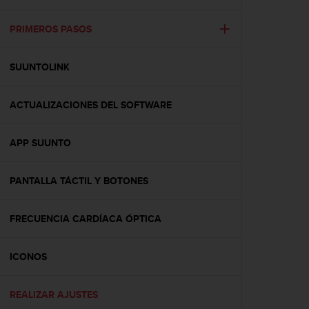
m
i
s
PRIMEROS PASOS
o
d
SUUNTOLINK
e
a
l
ACTUALIZACIONES DEL SOFTWARE
c
a
n
APP SUUNTO
z
a
r
PANTALLA TÁCTIL Y BOTONES
e
l
FRECUENCIA CARDÍACA ÓPTICA
n
i
v
ICONOS
e
l
d
REALIZAR AJUSTES
e