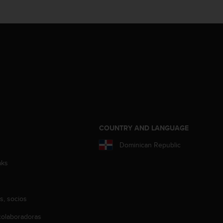
COUNTRY AND LANGUAGE
Dominican Republic
aks
s, socios
olaboradoras