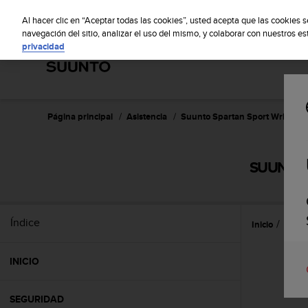
S
S
u
Al hacer clic en “Aceptar todas las cookies”, usted acepta que las cookies 
u
navegación del sitio, analizar el uso del mismo, y colaborar con nuestros e
privacidad
n
t
o
m
a
n
Página principal
Asistencia
Suunto Spartan Sport Wrist HR
t
i
e
SUUNTO 
n
e
s
u
Índice
Inicio
Prime
c
o
m
INICIO
p
r
o
SEGURIDAD