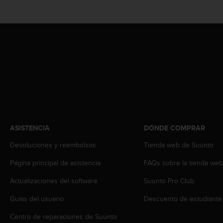
c
o
n
t
e
n
i
d
o
w
e
b
(
ASISTENCIA
DÓNDE COMPRAR
W
e
Devoluciones y reembolsos
Tienda web de Suunto
b
Página principal de asistencia
FAQs sobre la tienda we
C
o
Actualizaciones del software
Suunto Pro Club
n
t
Guías del usuario
Descuento de estudiante
e
n
Centro de reparaciones de Suunto