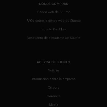
DÓNDE COMPRAR
t
a
Tienda web de Suunto
s
d
FAQs sobre la tienda web de Suunto
e
a
Suunto Pro Club
c
c
Descuento de estudiante de Suunto
e
s
i
b
i
ACERCA DE SUUNTO
l
Noticias
i
d
Información sobre la empresa
a
d
Careers
p
a
Herencia
r
a
Media