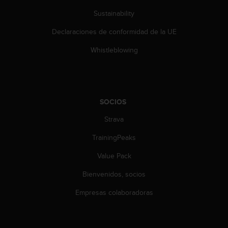
c
Sustainability
o
n
Declaraciones de conformidad de la UE
t
e
Whistleblowing
n
i
d
o
w
SOCIOS
e
b
Strava
(
W
TrainingPeaks
e
Value Pack
b
C
Bienvenidos, socios
o
n
Empresas colaboradoras
t
e
n