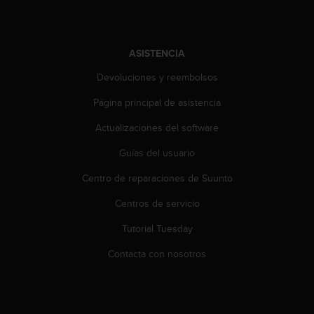
i
o
w
e
ASISTENCIA
b
d
Devoluciones y reembolsos
e
a
Página principal de asistencia
c
Actualizaciones del software
u
e
Guías del usuario
r
d
Centro de reparaciones de Suunto
o
c
Centros de servicio
o
n
Tutorial Tuesday
l
Contacta con nosotros
a
s
P
a
u