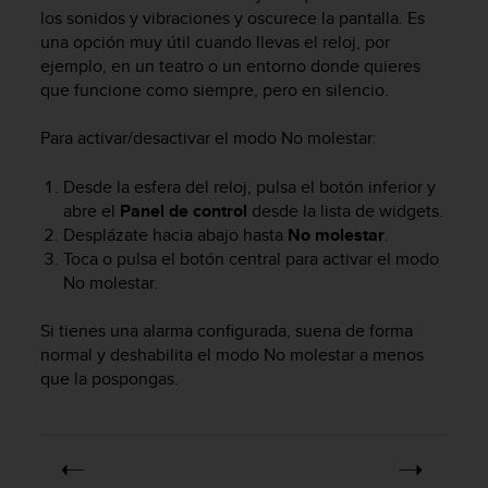
m
los sonidos y vibraciones y oscurece la pantalla. Es
i
una opción muy útil cuando llevas el reloj, por
s
ejemplo, en un teatro o un entorno donde quieres
o
que funcione como siempre, pero en silencio.
d
e
a
Para activar/desactivar el modo No molestar:
l
c
Desde la esfera del reloj, pulsa el botón inferior y
a
abre el
Panel de control
desde la lista de widgets.
n
Desplázate hacia abajo hasta
No molestar
.
z
Toca o pulsa el botón central para activar el modo
a
No molestar.
r
e
l
Si tienes una alarma configurada, suena de forma
n
normal y deshabilita el modo No molestar a menos
i
que la pospongas.
v
e
l
d
e