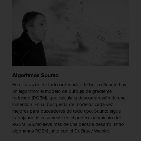
c
o
n
t
a
c
t
o
c
o
n
Algoritmos Suunto
e
l
En el corazón de todo ordenador de buceo Suunto hay
d
un algoritmo: el modelo de burbuja de gradiente
e
reducido (RGBM), que calcula la descompresión de una
p
inmersión. En su búsqueda de modelos cada vez
a
mejores para buceadores de todo tipo, Suunto sigue
r
trabajando intensamente en el perfeccionamiento del
t
RGBM. Suunto lleva más de una década desarrollando
a
algoritmos RGBM junto con el Dr. Bruce Wienke.
m
e