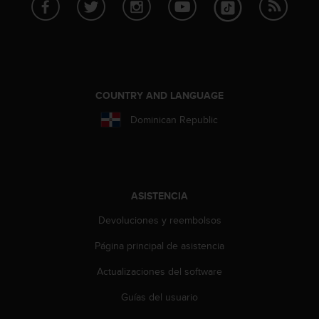
e
n
E
E
.
U
COUNTRY AND LANGUAGE
U
.
Dominican Republic
e
n
e
l
+
ASISTENCIA
1
8
Devoluciones y reembolsos
5
5
Página principal de asistencia
2
5
Actualizaciones del software
8
Guías del usuario
0
9