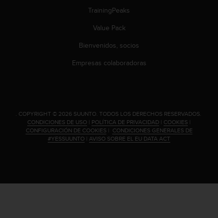
c
TrainingPeaks
c
e
Value Pack
d
Bienvenidos, socios
e
r
Empresas colaboradoras
a
l
a
i
n
.
COPYRIGHT © 2026 SUUNTO.
TODOS LOS DERECHOS RESERVADOS.
f
CONDICIONES DE USO
|
POLÍTICA DE PRIVACIDAD
|
COOKIES
|
o
CONFIGURACIÓN DE COOKIES
|
CONDICIONES GENERALES DE
r
#YESSUUNTO
|
AVISO SOBRE EL EU DATA ACT
m
a
c
i
ó
n
c
o