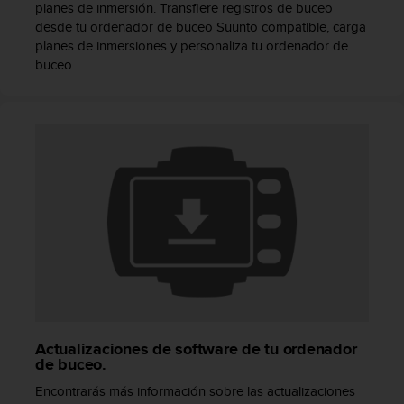
planes de inmersión. Transfiere registros de buceo
t
desde tu ordenador de buceo Suunto compatible, carga
a
planes de inmersiones y personaliza tu ordenador de
s
buceo.
d
e
a
c
c
e
s
i
b
i
l
i
d
a
d
p
Actualizaciones de software de tu ordenador
a
de buceo.
r
Encontrarás más información sobre las actualizaciones
a