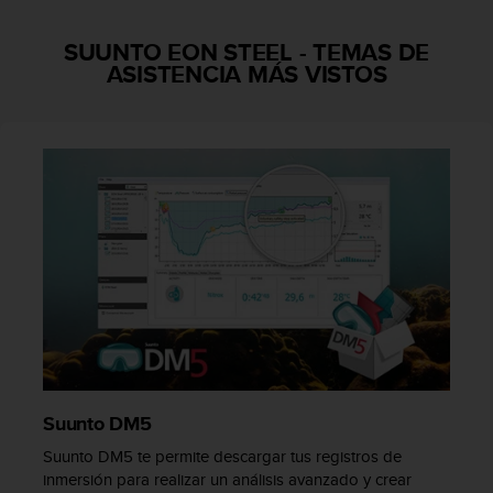
i
o
SUUNTO EON STEEL
-
TEMAS DE
w
ASISTENCIA MÁS VISTOS
e
b
d
e
a
c
u
e
r
d
o
c
o
n
l
a
Suunto DM5
s
P
Suunto DM5 te permite descargar tus registros de
a
inmersión para realizar un análisis avanzado y crear
u