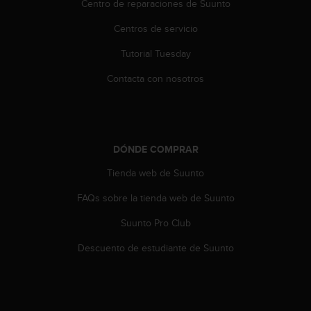
Centro de reparaciones de Suunto
0
0
Centros de servicio
(
l
Tutorial Tuesday
l
a
Contacta con nosotros
m
a
d
a
g
DÓNDE COMPRAR
r
Tienda web de Suunto
a
t
FAQs sobre la tienda web de Suunto
u
i
Suunto Pro Club
t
a
Descuento de estudiante de Suunto
)
s
i
t