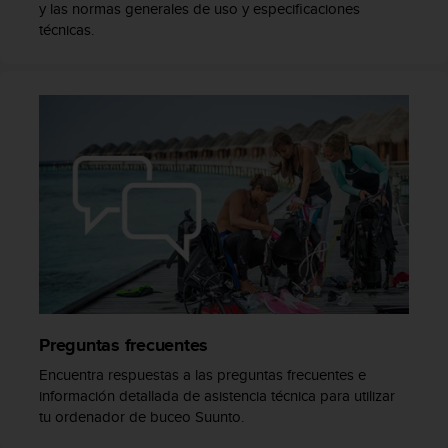
t
y las normas generales de uso y especificaciones
A
técnicas.
c
c
e
s
s
i
b
i
l
i
t
y
G
u
i
d
Preguntas frecuentes
e
Encuentra respuestas a las preguntas frecuentes e
l
información detallada de asistencia técnica para utilizar
i
tu ordenador de buceo Suunto.
n
e