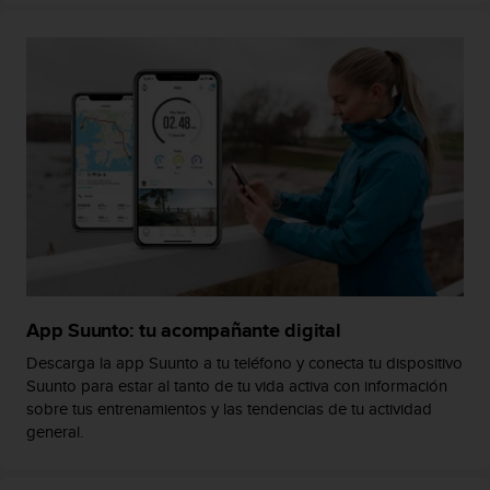
s
,
W
C
A
G
)
2
.
0
y
o
t
r
a
App Suunto: tu acompañante digital
s
Descarga la app Suunto a tu teléfono y conecta tu dispositivo
n
Suunto para estar al tanto de tu vida activa con información
o
sobre tus entrenamientos y las tendencias de tu actividad
r
m
general.
a
s