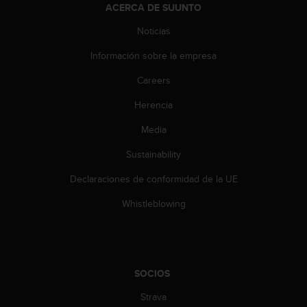
i
ACERCA DE SUUNTO
e
n
Noticias
e
Información sobre la empresa
s
a
Careers
l
g
Herencia
ú
n
Media
p
r
Sustainability
o
Declaraciones de conformidad de la UE
b
l
Whistleblowing
e
m
a
p
a
SOCIOS
r
a
Strava
a