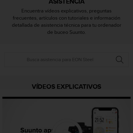
ASISTENCIA
m
i
Encuentra vídeos explicativos, preguntas
s
frecuentes, artículos con tutoriales e información
o
d
detallada de asistencia técnica para tu ordenador
e
de buceo Suunto.
a
l
c
a
n
z
a
r
e
VÍDEOS EXPLICATIVOS
l
n
i
v
e
l
d
e