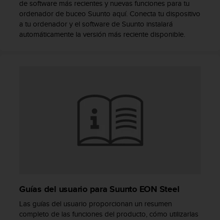
de software más recientes y nuevas funciones para tu
c
ordenador de buceo Suunto aquí. Conecta tu dispositivo
o
a tu ordenador y el software de Suunto instalará
n
t
automáticamente la versión más reciente disponible.
e
n
i
d
o
w
e
b
(
W
e
b
C
o
n
Guías del usuario para Suunto EON Steel
t
e
Las guías del usuario proporcionan un resumen
n
completo de las funciones del producto, cómo utilizarlas