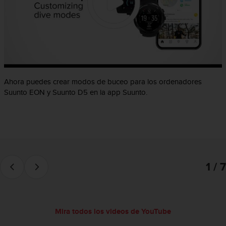
c
o
n
f
o
r
m
i
Ahora puedes crear modos de buceo para los ordenadores
d
Suunto EON y Suunto D5 en la app Suunto.
a
d
A
A
e
n
e
1 / 7
s
t
e
s
i
Mira todos los videos de YouTube
t