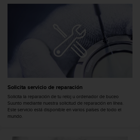
d
e
a
c
c
e
s
i
b
i
l
i
d
a
Solicita servicio de reparación
d
.
Solicita la reparación de tu reloj u ordenador de buceo
P
Suunto mediante nuestra solicitud de reparación en línea.
o
Este servicio está disponible en varios países de todo el
n
mundo.
t
e
e
n