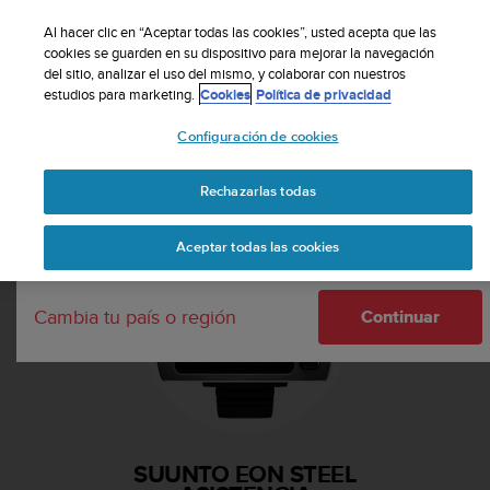
S
Suscribete a nuestro boletín y obtén un 5% de
u
Al hacer clic en “Aceptar todas las cookies”, usted acepta que las
descuento
| Fácil devolución
u
cookies se guarden en su dispositivo para mejorar la navegación
Tu país o región:
del sitio, analizar el uso del mismo, y colaborar con nuestros
n
estudios para marketing.
Cookies
Política de privacidad
t
o
Configuración de cookies
m
United States
a
Página principal
Asistencia
Suunto EON Steel
n
Rechazarlas todas
Currency: $ (USD)
t
i
Shipping only to United States
Aceptar todas las cookies
e
n
e
Cambia tu país o región
s
Continuar
u
c
o
m
p
r
SUUNTO EON STEEL
o