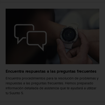
s
,
W
C
A
G
)
2
.
0
y
o
t
r
a
Encuentra respuestas a las preguntas frecuentes
s
n
Encuentra procedimientos para la resolución de problemas y
o
respuestas a las preguntas frecuentes. Hemos preparado
r
información detallada de asistencia que te ayudará a utilizar
m
tu Suunto 5.
a
s