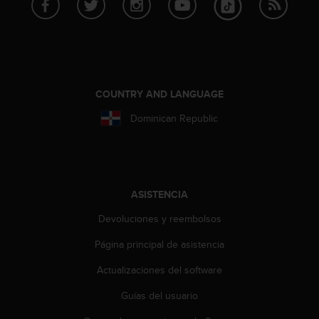
0
0
(
l
l
a
COUNTRY AND LANGUAGE
m
a
Dominican Republic
d
a
g
r
a
t
ASISTENCIA
u
Devoluciones y reembolsos
i
t
Página principal de asistencia
a
)
Actualizaciones del software
s
i
Guías del usuario
t