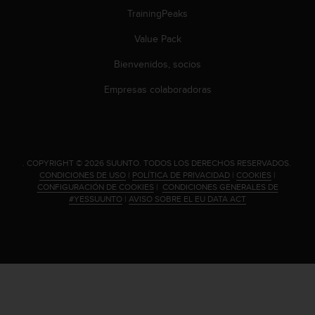
n
TrainingPeaks
t
e
Value Pack
n
i
Bienvenidos, socios
d
Empresas colaboradoras
a
e
n
e
s
t
.
COPYRIGHT © 2026 SUUNTO.
TODOS LOS DERECHOS RESERVADOS.
e
CONDICIONES DE USO
|
POLÍTICA DE PRIVACIDAD
|
COOKIES
|
CONFIGURACIÓN DE COOKIES
|
CONDICIONES GENERALES DE
s
#YESSUUNTO
|
AVISO SOBRE EL EU DATA ACT
i
t
i
o
w
e
b
.