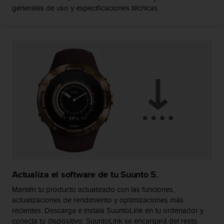
c
generales de uso y especificaciones técnicas.
o
n
t
e
n
i
d
o
w
e
b
(
W
e
b
C
Actualiza el software de tu Suunto 5.
o
n
Mantén tu producto actualizado con las funciones,
t
actualizaciones de rendimiento y optimizaciones más
e
recientes. Descarga e instala SuuntoLink en tu ordenador y
n
conecta tu dispositivo: SuuntoLink se encargará del resto.