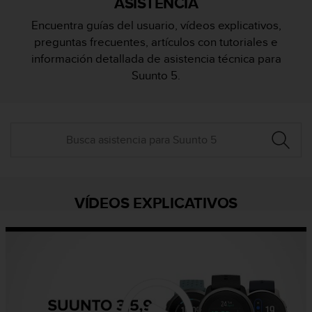
ASISTENCIA
m
i
Encuentra guías del usuario, vídeos explicativos,
s
preguntas frecuentes, artículos con tutoriales e
o
d
información detallada de asistencia técnica para
e
Suunto 5.
a
l
c
a
n
z
a
r
e
VÍDEOS EXPLICATIVOS
l
n
i
v
e
l
d
e