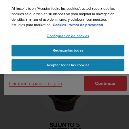
S
Suscribete a nuestro boletín y obtén un 5% de
u
Al hacer clic en “Aceptar todas las cookies”, usted acepta que las
descuento
| Fácil devolución
u
cookies se guarden en su dispositivo para mejorar la navegación
Tu país o región:
del sitio, analizar el uso del mismo, y colaborar con nuestros
n
estudios para marketing.
Cookies
Política de privacidad
t
o
Configuración de cookies
m
United States
a
Página principal
Asistencia
Suunto 5
n
Rechazarlas todas
Currency: $ (USD)
t
i
Shipping only to United States
Aceptar todas las cookies
e
n
e
Cambia tu país o región
s
Continuar
u
c
o
m
p
r
SUUNTO 5
o