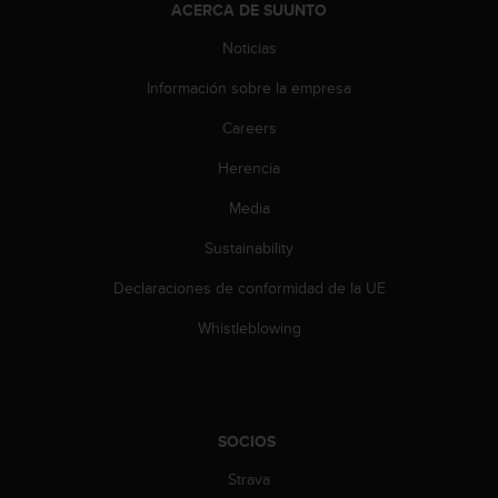
ACERCA DE SUUNTO
c
c
Noticias
e
d
Información sobre la empresa
e
Careers
r
a
Herencia
l
a
Media
i
n
Sustainability
f
o
Declaraciones de conformidad de la UE
r
Whistleblowing
m
a
c
i
ó
n
SOCIOS
c
Strava
o