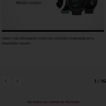
c
o
n
f
o
r
m
i
Obtén más información sobre los controles multimedia de tu
d
dispositivo Suunto.
a
d
A
A
e
n
e
s
1 / 16
t
e
s
i
Ver todos los vídeos en YouTube
t