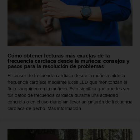
n
t
o
d
e
S
e
r
v
Cómo obtener lecturas más exactas de la
i
frecuencia cardíaca desde la muñeca: consejos y
pasos para la resolución de problemas
c
i
El sensor de frecuencia cardíaca desde la muñeca mide la
o
frecuencia cardíaca mediante luces LED que monitorizan el
a
flujo sanguíneo en tu muñeca. Esto significa que puedes ver
l
tus datos de frecuencia cardíaca durante una actividad
C
concreta o en el uso diario sin llevar un cinturón de frecuencia
l
cardíaca de pecho. Más información
i
e
n
t
e