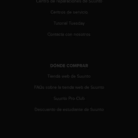
Centro de reparaciones de Suunto
i
e
Centros de servicio
n
e
Tutorial Tuesday
s
a
Contacta con nosotros
l
g
ú
n
p
DÓNDE COMPRAR
r
o
Tienda web de Suunto
b
FAQs sobre la tienda web de Suunto
l
e
Suunto Pro Club
m
a
Descuento de estudiante de Suunto
p
a
r
a
a