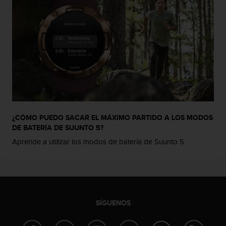
e
n
E
E
.
U
U
.
e
n
e
¿CÓMO PUEDO SACAR EL MÁXIMO PARTIDO A LOS MODOS
l
DE BATERÍA DE SUUNTO 5?
+
Aprende a utilizar los modos de batería de Suunto 5.
1
8
5
5
2
5
8
SÍGUENOS
0
9