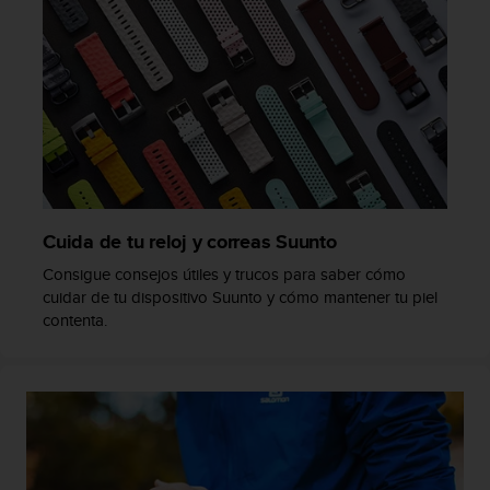
c
o
n
t
a
c
t
o
c
o
n
Cuida de tu reloj y correas Suunto
e
Consigue consejos útiles y trucos para saber cómo
l
cuidar de tu dispositivo Suunto y cómo mantener tu piel
d
contenta.
e
p
a
r
t
a
m
e