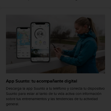
t
A
c
c
e
s
s
i
b
i
l
i
t
y
G
u
i
App Suunto: tu acompañante digital
d
Descarga la app Suunto a tu teléfono y conecta tu dispositivo
e
Suunto para estar al tanto de tu vida activa con información
l
sobre tus entrenamientos y las tendencias de tu actividad
i
general.
n
e