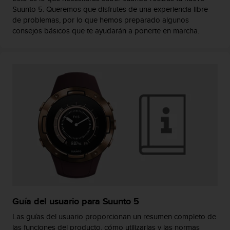
Suunto 5. Queremos que disfrutes de una experiencia libre
t
a
de problemas, por lo que hemos preparado algunos
s
consejos básicos que te ayudarán a ponerte en marcha.
d
e
a
c
c
e
s
i
b
i
l
i
d
a
d
p
Guía del usuario para Suunto 5
a
r
Las guías del usuario proporcionan un resumen completo de
a
las funciones del producto, cómo utilizarlas y las normas