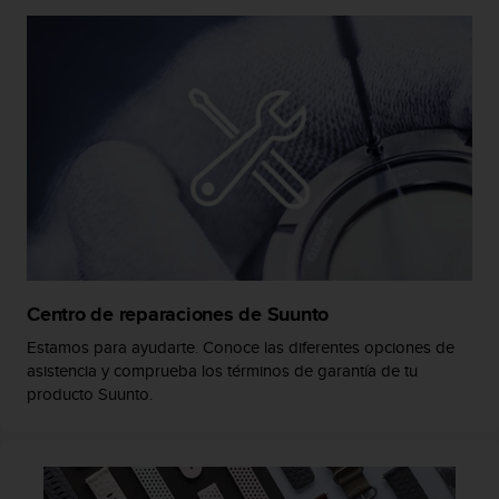
d
e
a
c
c
e
s
i
b
i
l
i
d
a
Centro de reparaciones de Suunto
d
.
Estamos para ayudarte. Conoce las diferentes opciones de
P
asistencia y comprueba los términos de garantía de tu
o
producto Suunto.
n
t
e
e
n