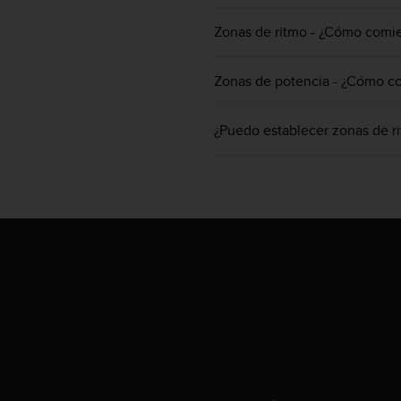
i
o
Zonas de ritmo - ¿Cómo comien
w
e
b
Zonas de potencia - ¿Cómo com
d
e
¿Puedo establecer zonas de r
a
c
u
e
r
d
o
c
o
n
l
a
s
P
a
u