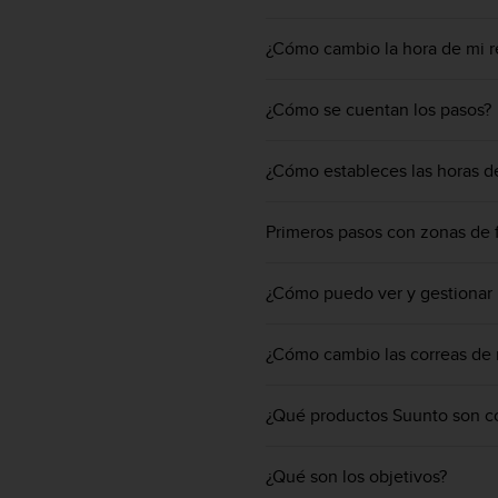
c
o
¿Cómo cambio la hora de mi r
n
f
o
¿Cómo se cuentan los pasos?
r
m
¿Cómo estableces las horas de 
i
d
a
Primeros pasos con zonas de f
d
A
A
¿Cómo puedo ver y gestionar l
e
n
e
¿Cómo cambio las correas de 
s
t
¿Qué productos Suunto son co
e
s
i
¿Qué son los objetivos?
t