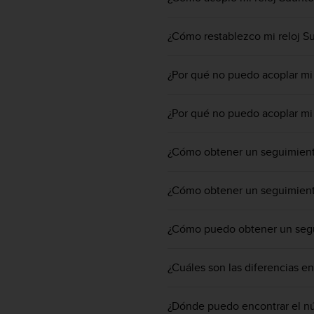
m
i
s
¿Cómo restablezco mi reloj S
o
d
e
¿Por qué no puedo acoplar mi 
a
l
¿Por qué no puedo acoplar mi 
c
a
n
¿Cómo obtener un seguimiento
z
a
r
¿Cómo obtener un seguimiento
e
l
n
¿Cómo puedo obtener un seg
i
v
¿Cuáles son las diferencias e
e
l
d
¿Dónde puedo encontrar el n
e