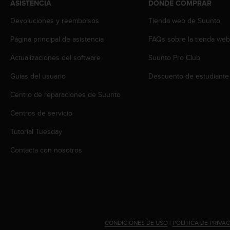
ASISTENCIA
DÓNDE COMPRAR
t
a
Devoluciones y reembolsos
Tienda web de Suunto
s
Página principal de asistencia
FAQs sobre la tienda we
d
e
Actualizaciones del software
Suunto Pro Club
a
c
Guías del usuario
Descuento de estudiante
c
e
Centro de reparaciones de Suunto
s
i
Centros de servicio
b
Tutorial Tuesday
i
l
Contacta con nosotros
i
d
a
d
p
a
r
CONDICIONES DE USO
|
POLÍTICA DE PRIVA
a