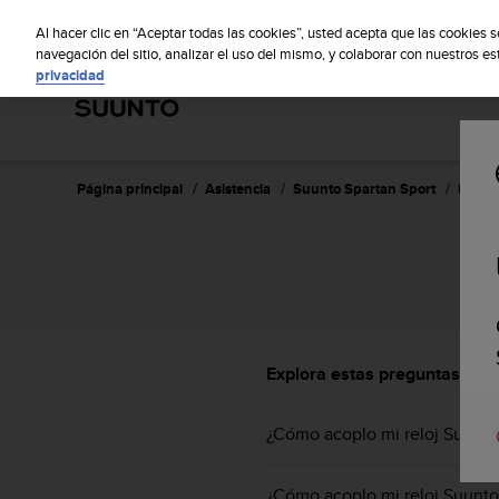
S
S
u
Al hacer clic en “Aceptar todas las cookies”, usted acepta que las cookies 
u
navegación del sitio, analizar el uso del mismo, y colaborar con nuestros e
privacidad
n
t
o
m
a
n
Página principal
Asistencia
Suunto Spartan Sport
Pregu
t
i
e
n
e
s
u
c
Explora estas preguntas fre
o
m
¿Cómo acoplo mi reloj Suunto
p
r
o
¿Cómo acoplo mi reloj Suunto