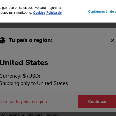
uscribete a nuestro boletín y obtén un 5% de descuento
| Fácil devoluci
se guarden en su dispositivo para mejorar la
Configuración de 
studios para marketing.
Cookies
Política de
Tu país o región:
ntas frecuentes sobre Suunto Spartan Sport
United States
SUUNTO SPARTAN SPORT
Currency: $ (USD)
Shipping only to United States
cuentes para encontrar respuestas a las dudas más comunes.
 con la app Suunto para Android?
Cambia tu país o región
Continuar
 con la app Suunto para iPhone?