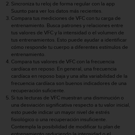
Sincroniza tu reloj de forma regular con la app
c
Suunto para ver los datos más recientes.
o
n
Compara tus mediciones de VFC con tu carga de
t
entrenamiento. Busca patrones y relaciones entre
a
tus valores de VFC y la intensidad o el volumen de
c
tus entrenamientos. Esto puede ayudar a identificar
t
cómo responde tu cuerpo a diferentes estímulos de
o
c
entrenamiento.
o
Compara tus valores de VFC con la frecuencia
n
cardíaca en reposo. En general, una frecuencia
e
cardíaca en reposo baja y una alta variabilidad de la
l
frecuencia cardíaca son buenos indicadores de una
d
e
recuperación suficiente.
p
Si tus lecturas de VFC muestran una disminución o
a
una desviación significativa respecto a tu valor inicial,
r
esto puede indicar un mayor nivel de estrés
t
fisiológico o una recuperación insuficiente.
a
m
Contempla la posibilidad de modificar tu plan de
e
entrenamiento reduciendo la intensidad o el