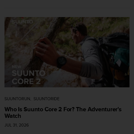
c
c
e
d
e
r
a
l
a
i
n
f
o
r
m
a
SUUNTORUN
SUUNTORIDE
c
i
Who Is Suunto Core 2 For? The Adventurer's
ó
Watch
n
c
JUL 31, 2026
o