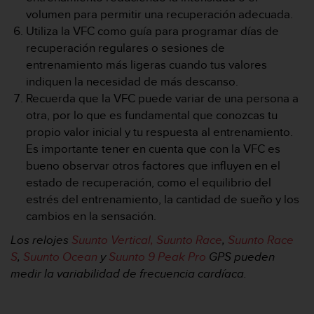
n
volumen para permitir una recuperación adecuada.
t
Utiliza la VFC como guía para programar días de
o
recuperación regulares o sesiones de
d
e
entrenamiento más ligeras cuando tus valores
S
indiquen la necesidad de más descanso.
e
Recuerda que la VFC puede variar de una persona a
r
otra, por lo que es fundamental que conozcas tu
v
propio valor inicial y tu respuesta al entrenamiento.
i
c
Es importante tener en cuenta que con la VFC es
i
bueno observar otros factores que influyen en el
o
estado de recuperación, como el equilibrio del
a
estrés del entrenamiento, la cantidad de sueño y los
l
cambios en la sensación.
C
l
Los relojes
Suunto Vertical,
Suunto Race
,
Suunto Race
i
S
,
Suunto Ocean
y
Suunto 9 Peak Pro
GPS pueden
e
medir la variabilidad de frecuencia cardíaca.
n
t
e