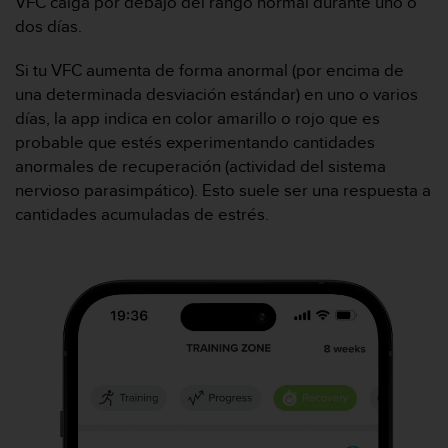
VFC caiga por debajo del rango normal durante uno o
t
A
dos días.
c
c
Si tu VFC aumenta de forma anormal (por encima de
e
una determinada desviación estándar) en uno o varios
s
días, la app indica en color amarillo o rojo que es
s
probable que estés experimentando cantidades
i
b
anormales de recuperación (actividad del sistema
i
nervioso parasimpático). Esto suele ser una respuesta a
l
cantidades acumuladas de estrés.
i
t
y
G
u
i
d
e
l
i
n
e