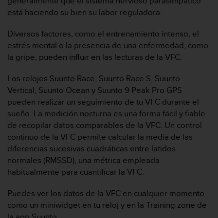
generalmente que el sistema nervioso parasimpático
c
está haciendo su bien su labor reguladora.
o
n
Diversos factores, como el entrenamiento intenso, el
f
estrés mental o la presencia de una enfermedad, como
o
r
la gripe, pueden influir en las lecturas de la VFC.
m
i
Los relojes Suunto Race, Suunto Race S, Suunto
d
Vertical, Suunto Ocean y Suunto 9 Peak Pro GPS
a
pueden realizar un seguimiento de tu VFC durante el
d
sueño. La medición nocturna es una forma fácil y fiable
A
A
de recopilar datos comparables de la VFC. Un control
e
continuo de la VFC permite calcular la media de las
n
diferencias sucesivas cuadráticas entre latidos
e
normales (RMSSD), una métrica empleada
s
habitualmente para cuantificar la VFC.
t
e
s
Puedes ver los datos de la VFC en cualquier momento
i
como un miniwidget en tu reloj y en la Training zone de
t
la app Suunto.