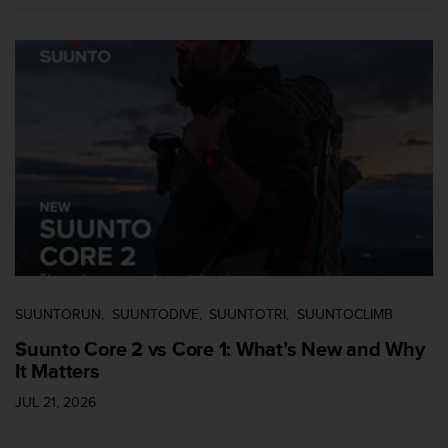
n
t
e
n
i
d
a
e
n
e
s
t
e
s
i
t
SUUNTORUN
SUUNTODIVE
SUUNTOTRI
SUUNTOCLIMB
i
Suunto Core 2 vs Core 1: What’s New and Why
o
It Matters
w
e
JUL 21, 2026
b
.