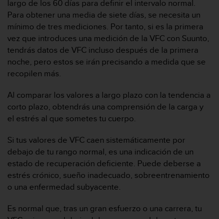
largo de los 60 días para definir el intervalo normal.
c
Para obtener una media de siete días, se necesita un
o
n
mínimo de tres mediciones. Por tanto, si es la primera
t
vez que introduces una medición de la VFC con Suunto,
e
tendrás datos de VFC incluso después de la primera
n
noche, pero estos se irán precisando a medida que se
i
recopilen más.
d
o
w
Al comparar los valores a largo plazo con la tendencia a
e
corto plazo, obtendrás una comprensión de la carga y
b
el estrés al que sometes tu cuerpo.
(
W
Si tus valores de VFC caen sistemáticamente por
e
debajo de tu rango normal, es una indicación de un
b
C
estado de recuperación deficiente. Puede deberse a
o
estrés crónico, sueño inadecuado, sobreentrenamiento
n
o una enfermedad subyacente.
t
e
Es normal que, tras un gran esfuerzo o una carrera, tu
n