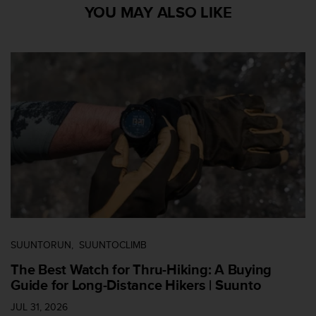
i
YOU MAY ALSO LIKE
e
n
e
s
a
l
g
ú
n
p
r
o
b
l
e
m
a
SUUNTORUN
SUUNTOCLIMB
p
The Best Watch for Thru-Hiking: A Buying
a
Guide for Long-Distance Hikers | Suunto
r
a
JUL 31, 2026
a