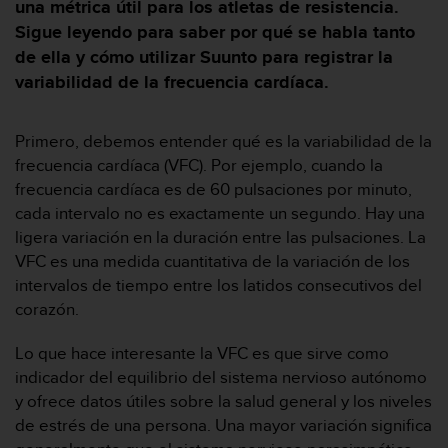
m
una métrica útil para los atletas de resistencia.
i
Sigue leyendo para saber por qué se habla tanto
s
de ella y cómo utilizar Suunto para registrar la
o
variabilidad de la frecuencia cardíaca.
d
e
a
Primero, debemos entender qué es la variabilidad de la
l
c
frecuencia cardíaca (VFC). Por ejemplo, cuando la
a
frecuencia cardíaca es de 60 pulsaciones por minuto,
n
cada intervalo no es exactamente un segundo. Hay una
z
ligera variación en la duración entre las pulsaciones. La
a
VFC es una medida cuantitativa de la variación de los
r
e
intervalos de tiempo entre los latidos consecutivos del
l
corazón.
n
i
Lo que hace interesante la VFC es que sirve como
v
indicador del equilibrio del sistema nervioso autónomo
e
y ofrece datos útiles sobre la salud general y los niveles
l
d
de estrés de una persona. Una mayor variación significa
e