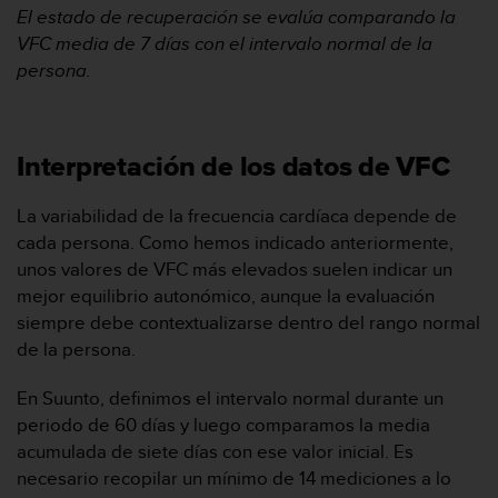
El estado de recuperación se evalúa comparando
la
t
VFC media
de 7 días con
el intervalo normal de la
a
s
persona.
d
e
a
c
Interpretación de los datos de VFC
c
e
La variabilidad de la frecuencia cardíaca depende de
s
cada persona. Como hemos indicado anteriormente,
i
b
unos valores de VFC más elevados suelen indicar un
i
mejor equilibrio autonómico, aunque la evaluación
l
siempre debe contextualizarse dentro del rango normal
i
de la persona.
d
a
En Suunto, definimos el intervalo normal durante un
d
p
periodo de 60 días y luego comparamos la media
a
acumulada de siete días con ese valor inicial. Es
r
necesario recopilar un mínimo de 14 mediciones a lo
a