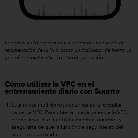
d
e
a
c
c
e
s
La app Suunto
representa visualmente
tu estado de
i
recuperación de la VFC como un indicador de barra, lo
b
que ofrece datos útiles de
tu recuperación.
i
l
i
d
a
Cómo utilizar la VFC en el
d
entrenamiento diario con Suunto
.
P
Suunto usa mediciones nocturnas para recopilar
o
datos de VFC. Para obtener mediciones de la VFC,
n
t
debes llevar puesto el reloj mientras duermes y
e
asegurarte de que la función de seguimiento del
e
sueño está activada.
n