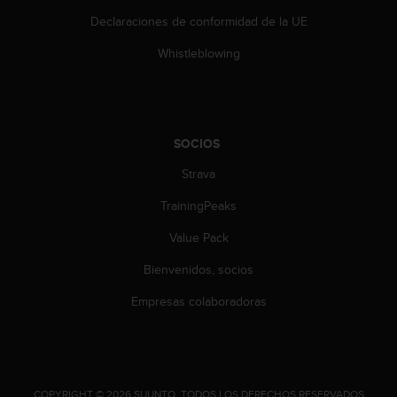
c
Declaraciones de conformidad de la UE
c
e
Whistleblowing
d
e
r
a
l
SOCIOS
a
Strava
i
n
TrainingPeaks
f
o
Value Pack
r
m
Bienvenidos, socios
a
c
Empresas colaboradoras
i
ó
n
c
o
.
COPYRIGHT © 2026 SUUNTO.
TODOS LOS DERECHOS RESERVADOS.