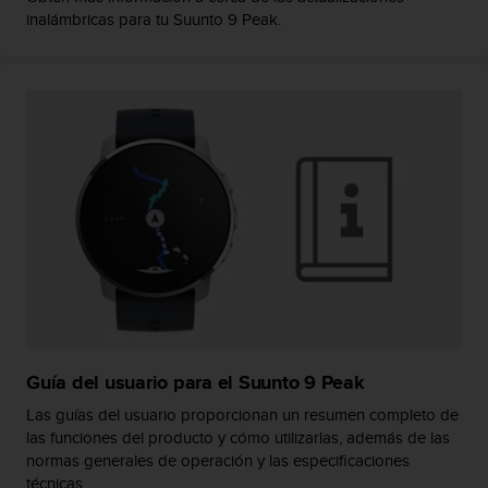
n
inalámbricas para tu Suunto 9 Peak.
t
o
d
e
S
e
r
v
i
c
i
o
a
l
C
l
Guía del usuario para el Suunto 9 Peak
i
e
Las guías del usuario proporcionan un resumen completo de
n
las funciones del producto y cómo utilizarlas, además de las
t
normas generales de operación y las especificaciones
e
técnicas.