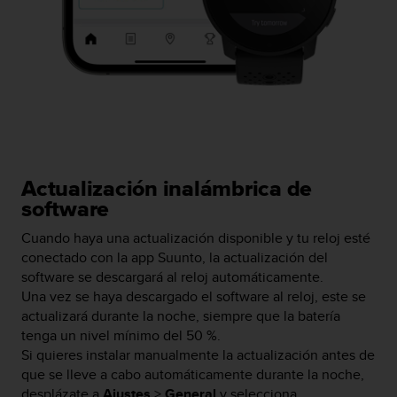
i
o
w
e
b
d
e
a
c
u
e
Actualización inalámbrica de
r
software
d
o
Cuando haya una actualización disponible y tu reloj esté
c
conectado con la app Suunto, la actualización del
o
software se descargará al reloj automáticamente.
n
Una vez se haya descargado el software al reloj, este se
l
actualizará durante la noche, siempre que la batería
a
tenga un nivel mínimo del 50 %.
s
Si quieres instalar manualmente la actualización antes de
P
que se lleve a cabo automáticamente durante la noche,
a
desplázate a
Ajustes
>
General
y selecciona
u