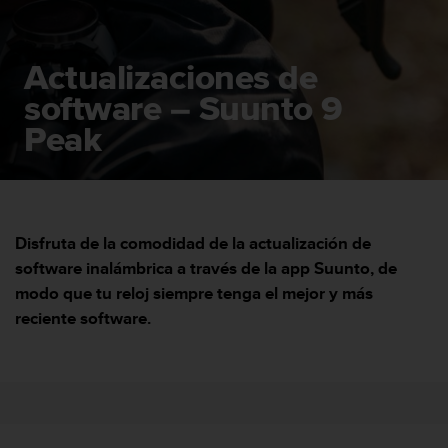
m
i
s
o
Actualizaciones de
d
software – Suunto 9
e
a
Peak
l
c
a
n
z
a
Disfruta de la comodidad de la actualización de
r
software inalámbrica a través de la app Suunto, de
e
modo que tu reloj siempre tenga el mejor y más
l
reciente software.
n
i
v
e
l
d
e