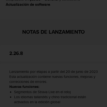
t
Actualización de software
.
a
s
d
e
a
NOTAS DE LANZAMIENTO
c
c
e
s
i
2.26.8
b
i
l
i
Lanzamiento por etapas a partir del 20 de junio de 2023
d
Esta actualización contiene nuevas funciones, mejoras y
a
correcciones de errores.
d
Nuevas funciones:
p
Segmentos de Strava Live en el reloj
a
Los idiomas tailandés y chino tradicional están
r
activados en la edición global
a