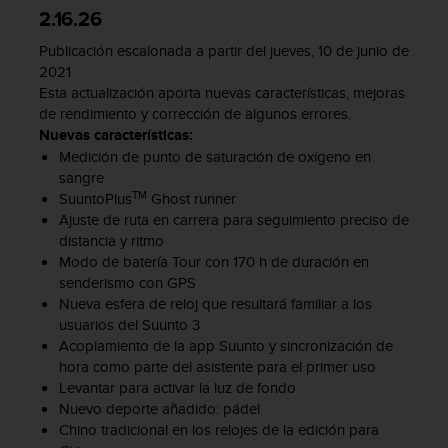
d
2.16.26
e
a
Publicación escalonada a partir del jueves, 10 de junio de
c
2021
c
Esta actualización aporta nuevas características, mejoras
e
de rendimiento y corrección de algunos errores.
s
Nuevas características:
i
Medición de punto de saturación de oxígeno en
b
sangre
i
TM
SuuntoPlus
Ghost runner
l
Ajuste de ruta en carrera para seguimiento preciso de
i
distancia y ritmo
d
Modo de batería Tour con 170 h de duración en
a
senderismo con GPS
d
Nueva esfera de reloj que resultará familiar a los
.
usuarios del Suunto 3
P
o
Acoplamiento de la app Suunto y sincronización de
n
hora como parte del asistente para el primer uso
t
Levantar para activar la luz de fondo
e
Nuevo deporte añadido: pádel
e
Chino tradicional en los relojes de la edición para
n