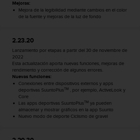
c
Mejoras:
o
Mejora de la legibilidad mediante cambios en el color
n
de la fuente y mejoras de la luz de fondo
t
e
n
2.23.20
i
d
Lanzamiento por etapas a partir del 30 de noviembre de
o
2022
w
Esta actualización aporta nuevas funciones, mejoras de
e
rendimiento y corrección de algunos errores.
b
Nuevas funciones:
(
Conexiones entre dispositivos externos y apps
W
TM
deportivas SuuntoPlus
, por ejemplo, ActiveLook y
e
Core
b
TM
C
Las apps deportivas SuuntoPlus
ya pueden
o
almacenar y mostrar gráficos en la app Suunto
n
Nuevo modo de deporte Ciclismo de gravel
t
e
n