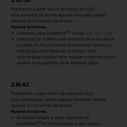
2.20.30
t
A
Publicación a partir del 29 de marzo de 2022
c
Esta actualización aporta algunas funciones nuevas,
c
además de corrección de errores.
e
Nuevas funciones:
s
TM
Asistencia para SuuntoPlus
Guides (
ver más aquí
)
s
Detección de muñeca para medición de la frecuencia
i
cardíaca. El reloj no medirá la frecuencia cardíaca si
b
detecta que no lo llevas en la muñeca. Esta
i
característica funciona tanto durante el ejercicio como
l
i
durante el seguimiento de la actividad diaria.
t
y
G
2.19.42
u
i
Publicación a partir del 27 de enero de 2022
d
Esta actualización aporta algunas funciones nuevas,
e
además de corrección de errores.
l
Nuevas funciones:
i
Se pueden añadir y quitar funciones de
n
TM
SuuntoPlus
en el reloj desde la app Suunto
e