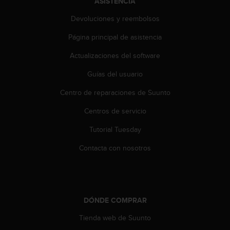
ASISTENCIA
0
0
Devoluciones y reembolsos
(
Página principal de asistencia
l
l
Actualizaciones del software
a
m
Guías del usuario
a
d
Centro de reparaciones de Suunto
a
g
Centros de servicio
r
Tutorial Tuesday
a
t
Contacta con nosotros
u
i
t
a
)
DÓNDE COMPRAR
s
i
Tienda web de Suunto
t