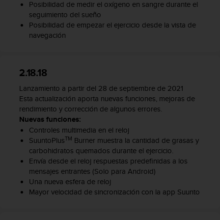
Posibilidad de medir el oxígeno en sangre durante el
s
seguimiento del sueño
,
Posibilidad de empezar el ejercicio desde la vista de
W
navegación
C
A
G
)
2.18.18
2
.
Lanzamiento a partir del 28 de septiembre de 2021
0
Esta actualización aporta nuevas funciones, mejoras de
y
rendimiento y corrección de algunos errores.
o
Nuevas funciones:
t
Controles multimedia en el reloj
r
TM
SuuntoPlus
Burner muestra la cantidad de grasas y
a
carbohidratos quemados durante el ejercicio.
s
Envía desde el reloj respuestas predefinidas a los
n
mensajes entrantes (Solo para Android)
o
Una nueva esfera de reloj
r
Mayor velocidad de sincronización con la app Suunto
m
a
s