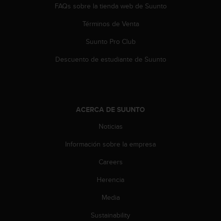
i
FAQs sobre la tienda web de Suunto
e
n
Términos de Venta
e
Suunto Pro Club
s
a
Descuento de estudiante de Suunto
l
g
ú
n
p
ACERCA DE SUUNTO
r
o
Noticias
b
l
Información sobre la empresa
e
m
Careers
a
Herencia
p
a
Media
r
a
Sustainability
a