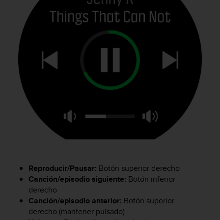
c
o
n
f
o
r
m
i
d
a
d
A
A
e
n
e
s
Reproducir/Pausar:
Botón superior derecho
t
Canción/episodio siguiente:
Botón inferior
e
derecho
s
Canción/episodio anterior:
Botón superior
i
derecho (mantener pulsado)
t