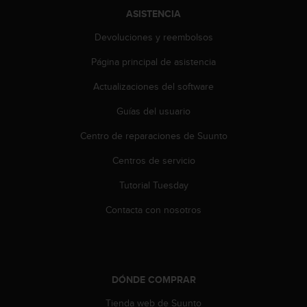
c
ASISTENCIA
o
n
Devoluciones y reembolsos
t
e
Página principal de asistencia
n
Actualizaciones del software
i
d
Guías del usuario
o
w
Centro de reparaciones de Suunto
e
b
Centros de servicio
(
W
Tutorial Tuesday
e
Contacta con nosotros
b
C
o
n
t
DÓNDE COMPRAR
e
n
Tienda web de Suunto