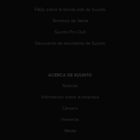
t
A
FAQs sobre la tienda web de Suunto
c
c
Términos de Venta
e
s
Suunto Pro Club
s
Descuento de estudiante de Suunto
i
b
i
l
i
ACERCA DE SUUNTO
t
y
Noticias
G
u
Información sobre la empresa
i
d
Careers
e
l
Herencia
i
Media
n
e