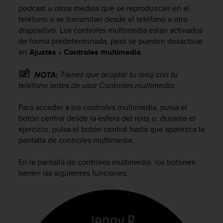
m
podcast u otros medios que se reproduzcan en el
i
teléfono o se transmitan desde el teléfono a otro
s
dispositivo. Los controles multimedia están activados
o
de forma predeterminada, pero se pueden desactivar
d
e
en
Ajustes
»
Controles multimedia
.
a
l
Tienes que acoplar tu reloj con tu
NOTA:
c
teléfono antes de usar Controles multimedia.
a
n
Para acceder a los controles multimedia, pulsa el
z
botón central desde la esfera del reloj o, durante el
a
ejercicio, pulsa el botón central hasta que aparezca la
r
pantalla de controles multimedia.
e
l
n
En la pantalla de controles multimedia, los botones
i
tienen las siguientes funciones:
v
e
l
d
e