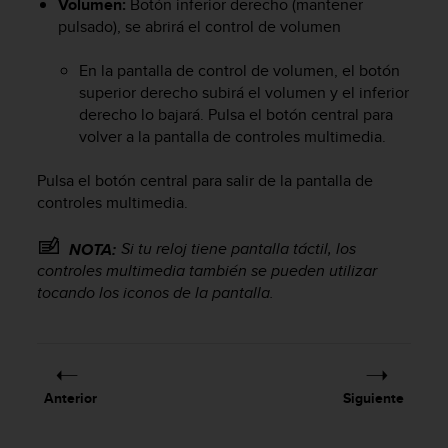
Volumen:
Botón inferior derecho (mantener
i
pulsado), se abrirá el control de volumen
o
w
e
En la pantalla de control de volumen, el botón
b
superior derecho subirá el volumen y el inferior
d
derecho lo bajará. Pulsa el botón central para
e
volver a la pantalla de controles multimedia.
a
c
Pulsa el botón central para salir de la pantalla de
u
controles multimedia.
e
r
d
Si tu reloj tiene pantalla táctil, los
NOTA:
o
controles multimedia también se pueden utilizar
c
tocando los iconos de la pantalla.
o
n
l
a
s
Anterior
Siguiente
P
a
u