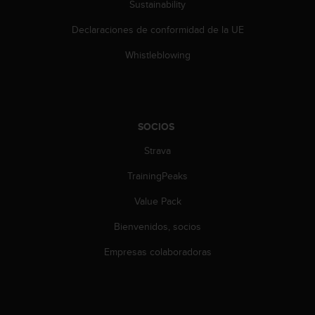
Sustainability
s
,
Declaraciones de conformidad de la UE
W
C
Whistleblowing
A
G
)
2
.
SOCIOS
0
y
Strava
o
TrainingPeaks
t
r
Value Pack
a
s
Bienvenidos, socios
n
o
Empresas colaboradoras
r
m
a
s