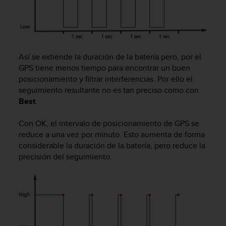
i
o
w
e
b
d
Así se extiende la duración de la batería pero, por el
e
GPS tiene menos tiempo para encontrar un buen
a
posicionamiento y filtrar interferencias. Por ello el
c
seguimiento resultante no es tan preciso como con
u
Best
.
e
r
Con OK, el intervalo de posicionamiento de GPS se
d
o
reduce a una vez por minuto. Esto aumenta de forma
c
considerable la duración de la batería, pero reduce la
o
precisión del seguimiento.
n
l
a
s
P
a
u