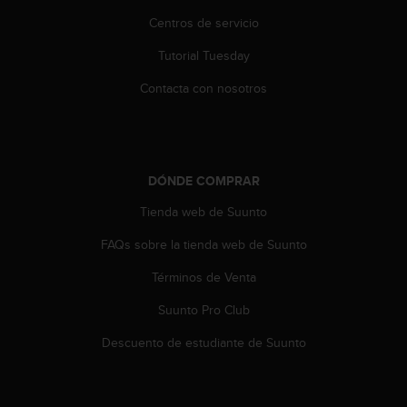
t
A
Centros de servicio
c
Tutorial Tuesday
c
e
Contacta con nosotros
s
s
i
b
i
DÓNDE COMPRAR
l
i
Tienda web de Suunto
t
y
FAQs sobre la tienda web de Suunto
G
u
Términos de Venta
i
Suunto Pro Club
d
e
Descuento de estudiante de Suunto
l
i
n
e