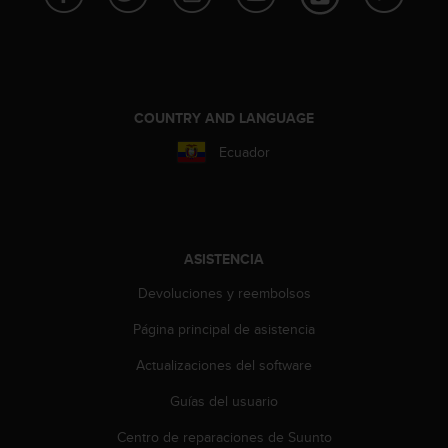
c
o
n
t
e
n
COUNTRY AND LANGUAGE
i
d
Ecuador
o
w
e
b
(
ASISTENCIA
W
e
Devoluciones y reembolsos
b
Página principal de asistencia
C
o
Actualizaciones del software
n
t
Guías del usuario
e
n
Centro de reparaciones de Suunto