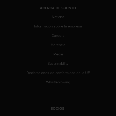
s
ACERCA DE SUUNTO
,
W
Noticias
C
A
Información sobre la empresa
G
)
Careers
2
Herencia
.
0
Media
y
o
Sustainability
t
r
Declaraciones de conformidad de la UE
a
s
Whistleblowing
n
o
r
m
a
SOCIOS
s