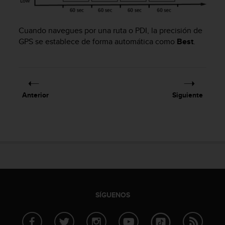
t
a
s
Cuando navegues por una ruta o PDI, la precisión de
d
GPS se establece de forma automática como
Best
.
e
a
c
c
e
Anterior
Siguiente
s
i
b
i
l
i
d
a
d
p
SÍGUENOS
a
r
a