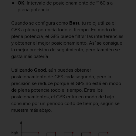
OK
: Intervalo de posicionamiento de ~ 60 s a
c
plena potencia
o
n
f
Cuando se configura como
Best
, tu reloj utiliza el
o
GPS a plena potencia todo el tiempo. En modo de
r
plena potencia, el GPS puede filtrar las interferencias
m
y obtener el mejor posicionamiento. Así se consigue
i
la mejor precisión de seguimiento, pero también se
d
gasta más batería.
a
d
Utilizando
Good
, aún puedes obtener
A
posicionamiento de GPS cada segundo, pero la
A
precisión se reduce porque el GPS no está en modo
e
n
de plena potencia todo el tiempo. Entre los
e
posicionamientos, el GPS entra en modo de bajo
s
consumo por un periodo corto de tiempo, según se
t
muestra más abajo.
e
s
i
t