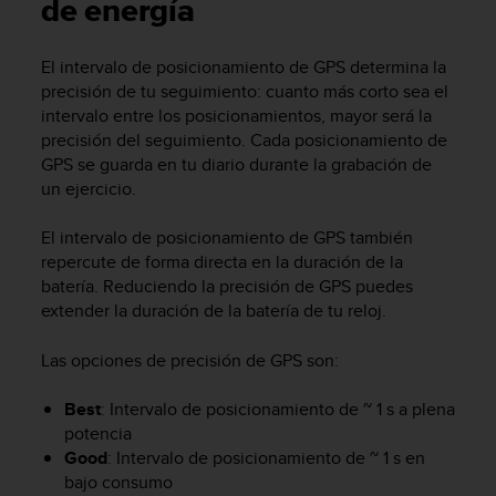
m
de energía
i
s
El intervalo de posicionamiento de GPS determina la
o
precisión de tu seguimiento: cuanto más corto sea el
d
e
intervalo entre los posicionamientos, mayor será la
a
precisión del seguimiento. Cada posicionamiento de
l
GPS se guarda en tu diario durante la grabación de
c
un ejercicio.
a
n
El intervalo de posicionamiento de GPS también
z
repercute de forma directa en la duración de la
a
batería. Reduciendo la precisión de GPS puedes
r
extender la duración de la batería de tu reloj.
e
l
n
Las opciones de precisión de GPS son:
i
v
Best
: Intervalo de posicionamiento de ~ 1 s a plena
e
potencia
l
Good
: Intervalo de posicionamiento de ~ 1 s en
d
bajo consumo
e