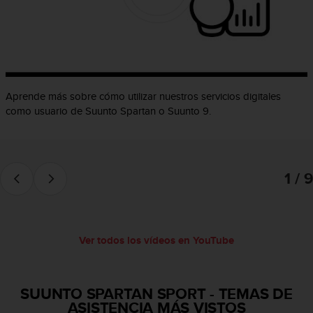
c
o
n
f
o
r
m
Aprende más sobre cómo utilizar nuestros servicios digitales
i
como usuario de Suunto Spartan o Suunto 9.
d
a
d
A
1 / 9
A
e
n
e
s
Ver todos los vídeos en YouTube
t
e
s
i
SUUNTO SPARTAN SPORT
-
TEMAS DE
t
ASISTENCIA MÁS VISTOS