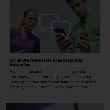
t
A
c
c
e
s
s
i
b
i
l
i
t
Encuentra respuestas a las preguntas
frecuentes
y
G
Encuentra procedimientos para la resolución de
u
problemas y respuestas a las preguntas frecuentes.
i
Hemos preparado información detallada de asistencia
d
que te ayudará a utilizar tu Suunto Spartan Sport.
e
l
i
n
e