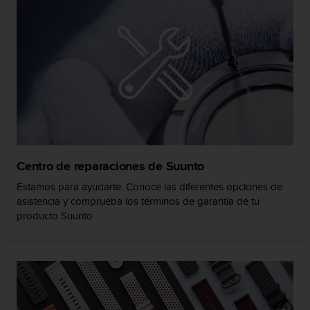
s
,
W
C
A
G
)
2
.
0
y
o
Centro de reparaciones de Suunto
t
Estamos para ayudarte. Conoce las diferentes opciones de
r
asistencia y comprueba los términos de garantía de tu
a
producto Suunto.
s
n
o
r
m
a
s