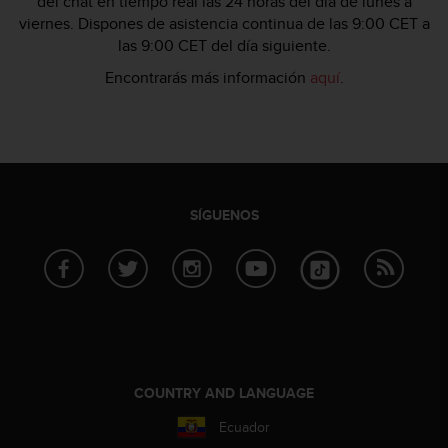
del chat en tiempo real las 24 horas del día de lunes a
n
viernes. Dispones de asistencia continua de las 9:00 CET a
t
las 9:00 CET del día siguiente.
o
d
Encontrarás más información
aquí
.
e
S
e
r
v
i
c
SÍGUENOS
i
o
a
l
C
l
i
e
n
COUNTRY AND LANGUAGE
t
Ecuador
e