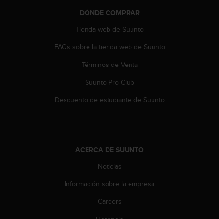
0
DÓNDE COMPRAR
0
(
Tienda web de Suunto
l
l
FAQs sobre la tienda web de Suunto
a
Términos de Venta
m
a
Suunto Pro Club
d
a
Descuento de estudiante de Suunto
g
r
a
t
u
ACERCA DE SUUNTO
i
t
Noticias
a
)
Información sobre la empresa
s
Careers
i
t
Herencia