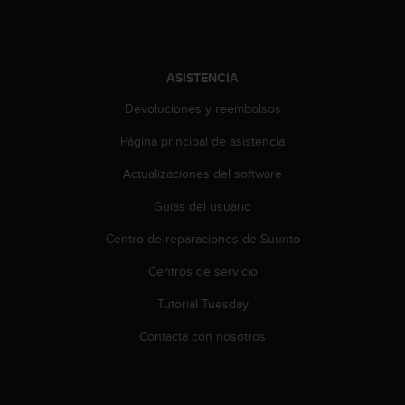
e
n
E
E
.
ASISTENCIA
Devoluciones y reembolsos
U
U
Página principal de asistencia
.
e
Actualizaciones del software
n
e
Guías del usuario
l
+
Centro de reparaciones de Suunto
1
Centros de servicio
8
5
Tutorial Tuesday
5
2
Contacta con nosotros
5
8
0
9