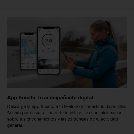
t
a
s
d
e
a
c
c
e
s
i
b
i
l
i
d
App Suunto: tu acompañante digital
a
Descarga la app Suunto a tu teléfono y conecta tu dispositivo
d
Suunto para estar al tanto de tu vida activa con información
p
sobre tus entrenamientos y las tendencias de tu actividad
a
r
general.
a