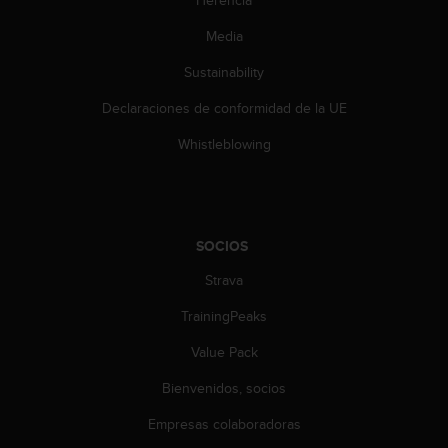
i
e
Media
n
e
Sustainability
s
a
Declaraciones de conformidad de la UE
l
Whistleblowing
g
ú
n
p
r
o
SOCIOS
b
Strava
l
e
TrainingPeaks
m
a
Value Pack
p
a
Bienvenidos, socios
r
Empresas colaboradoras
a
a