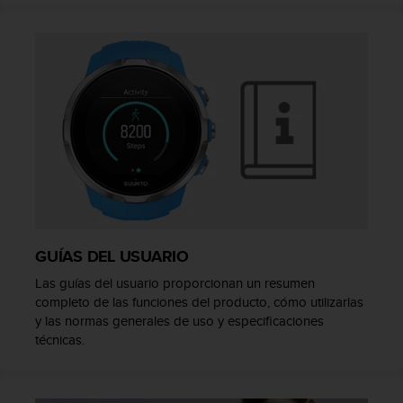
c
o
n
t
e
n
i
d
o
w
e
b
(
W
GUÍAS DEL USUARIO
e
b
Las guías del usuario proporcionan un resumen
C
completo de las funciones del producto, cómo utilizarlas
o
y las normas generales de uso y especificaciones
n
técnicas.
t
e
n