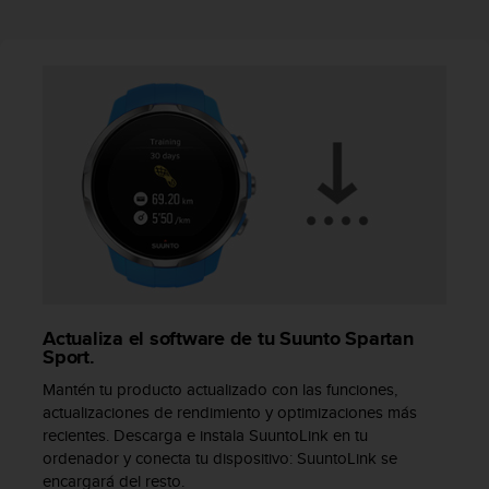
i
o
w
e
b
d
e
a
c
u
e
r
d
o
c
o
Actualiza el software de tu Suunto Spartan
Sport.
n
l
Mantén tu producto actualizado con las funciones,
a
actualizaciones de rendimiento y optimizaciones más
s
recientes. Descarga e instala SuuntoLink en tu
P
ordenador y conecta tu dispositivo: SuuntoLink se
a
encargará del resto.
u