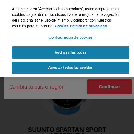
S
Suscribete a nuestro boletín y obtén un 5% de
u
Al hacer clic en “Aceptar todas las cookies”, usted acepta que las
descuento
| Fácil devolución
u
cookies se guarden en su dispositivo para mejorar la navegación
Tu país o región:
del sitio, analizar el uso del mismo, y colaborar con nuestros
n
estudios para marketing.
Cookies
Política de privacidad
t
o
Configuración de cookies
m
United States
a
Página principal
Asistencia
Suunto Spartan Sport
n
Rechazarlas todas
Currency: $ (USD)
t
i
Shipping only to United States
Aceptar todas las cookies
e
n
e
Cambia tu país o región
s
Continuar
u
c
o
m
p
r
SUUNTO SPARTAN SPORT
o