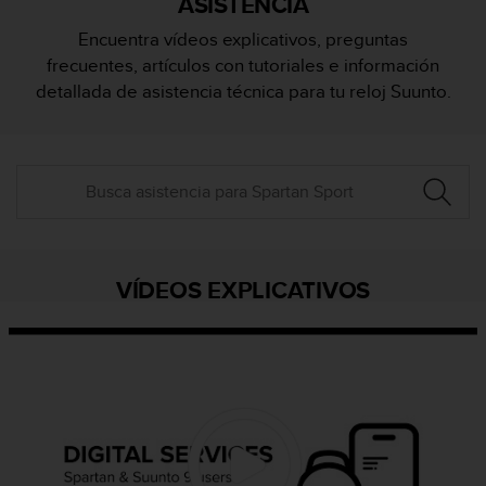
ASISTENCIA
m
i
Encuentra vídeos explicativos, preguntas
s
frecuentes, artículos con tutoriales e información
o
d
detallada de asistencia técnica para tu reloj Suunto.
e
a
l
c
a
n
z
a
r
VÍDEOS EXPLICATIVOS
e
l
n
i
v
e
l
d
e