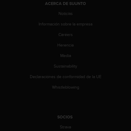
d
ACERCA DE SUUNTO
e
a
Noticias
c
Información sobre la empresa
c
e
Careers
s
i
Herencia
b
i
Media
l
i
Sustainability
d
Declaraciones de conformidad de la UE
a
d
Whistleblowing
.
P
o
n
t
SOCIOS
e
e
Strava
n