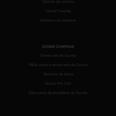
Centros de servicio
s
,
Tutorial Tuesday
W
C
Contacta con nosotros
A
G
)
2
.
DÓNDE COMPRAR
0
y
Tienda web de Suunto
o
FAQs sobre la tienda web de Suunto
t
r
Términos de Venta
a
s
Suunto Pro Club
n
o
Descuento de estudiante de Suunto
r
m
a
s