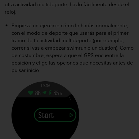
m
otra actividad multideporte, hazlo fácilmente desde el
i
reloj.
s
o
Empieza un ejercicio cómo lo harías normalmente,
d
e
con el modo de deporte que usarás para el primer
a
tramo de tu actividad multideporte (por ejemplo,
l
correr si vas a empezar swimrun o un duatlón). Como
c
de costumbre, espera a que el GPS encuentre la
a
posición y elige las opciones que necesitas antes de
n
z
pulsar inicio
a
r
e
l
n
i
v
e
l
d
e