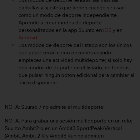
Los modos de deporte tendrán las mismas
t
pantallas y ajustes que tienen cuando se usan
a
como un modo de deporte independiente.
s
Aprende a crear modos de deporte
d
personalizados en la app Suunto en
iOS
y en
e
a
Android
.
c
Los modos de deporte del listado son los únicos
c
que aparecerán como opciones cuando
e
empieces una actividad multideporte; si solo hay
s
dos modos de deporte en el listado, no tendrás
i
b
que pulsar ningún botón adicional para cambiar al
i
único disponible
l
i
d
a
NOTA: Suunto 7 no admite el multideporte
d
p
NOTA: Para grabar una sesión multideporte en un reloj
a
Suunto Ambit2 o en un Ambit3 Sport/Peak/Vertical
r
(Ambit, Ambit 2 R y Ambit3 Run no admiten
a