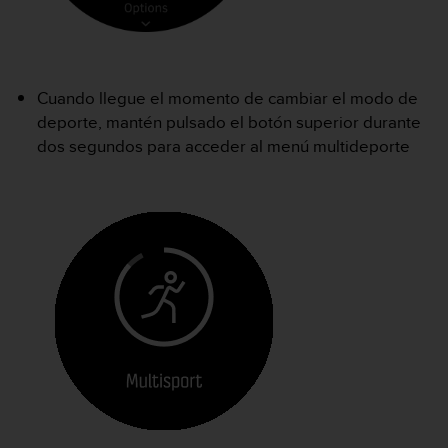
c
o
n
f
o
Cuando llegue el momento de cambiar el modo de
r
deporte, mantén pulsado el botón superior durante
m
dos segundos para acceder al menú multideporte
i
d
a
d
A
A
e
n
e
s
t
e
s
i
t