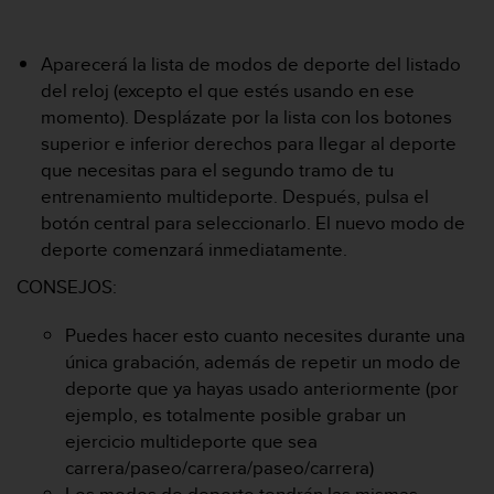
i
o
w
Aparecerá la lista de modos de deporte del listado
e
del reloj (excepto el que estés usando en ese
b
momento). Desplázate por la lista con los botones
d
e
superior e inferior derechos para llegar al deporte
a
que necesitas para el segundo tramo de tu
c
entrenamiento multideporte. Después, pulsa el
u
botón central para seleccionarlo. El nuevo modo de
e
deporte comenzará inmediatamente.
r
d
CONSEJOS:
o
c
Puedes hacer esto cuanto necesites durante una
o
n
única grabación, además de repetir un modo de
l
deporte que ya hayas usado anteriormente (por
a
ejemplo, es totalmente posible grabar un
s
ejercicio multideporte que sea
P
carrera/paseo/carrera/paseo/carrera)
a
u