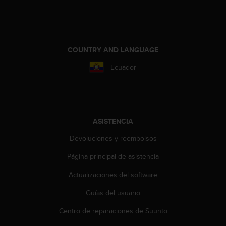
t
A
c
c
e
COUNTRY AND LANGUAGE
s
s
Ecuador
i
b
i
l
i
ASISTENCIA
t
y
Devoluciones y reembolsos
G
u
Página principal de asistencia
i
d
Actualizaciones del software
e
l
Guías del usuario
i
Centro de reparaciones de Suunto
n
e