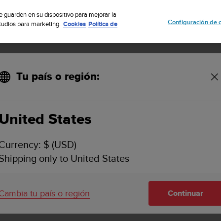
uscribete a nuestro boletín y obtén un 5% de descuento
| Fácil devoluci
se guarden en su dispositivo para mejorar la
Configuración de 
studios para marketing.
Cookies
Política de
Tu país o región:
a la app Suunto para iOS?
United States
MPORTO UN ARCHIVO .GPX A LA APP SUUNTO P
Currency: $ (USD)
Shipping only to United States
px a la app Suunto. Lo importante es tener el archivo prev
Cambia tu país o región
Continuar