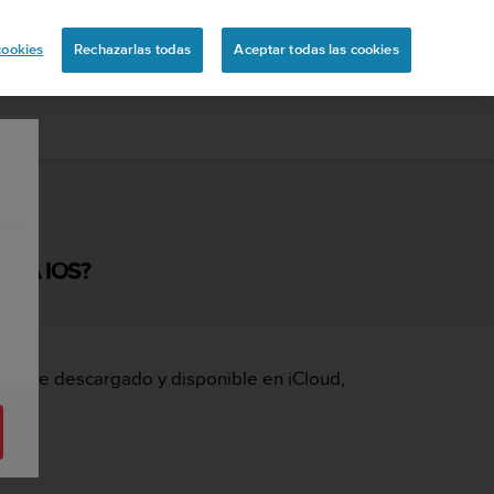
ón
cookies
Rechazarlas todas
Aceptar todas las cookies
ARA IOS?
iamente descargado y disponible en iCloud,