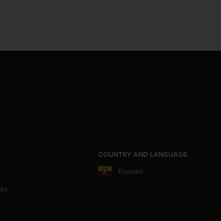
COUNTRY AND LANGUAGE
Ecuador
aks