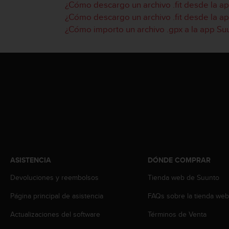
i
¿Cómo descargo un archivo .fit desde la a
o
¿Cómo descargo un archivo .fit desde la a
w
¿Cómo importo un archivo .gpx a la app Su
e
b
d
e
a
c
u
e
r
d
o
c
o
ASISTENCIA
DÓNDE COMPRAR
n
l
Devoluciones y reembolsos
Tienda web de Suunto
a
Página principal de asistencia
FAQs sobre la tienda we
s
P
Actualizaciones del software
Términos de Venta
a
u