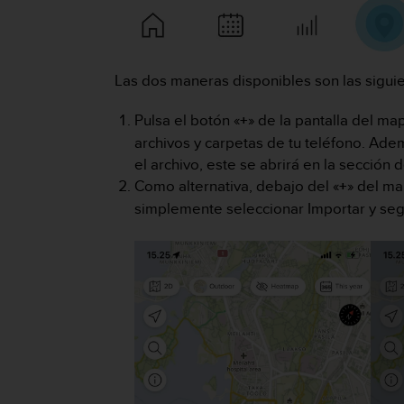
m
i
s
o
d
Las dos maneras disponibles son las siguie
e
a
Pulsa el botón «
+
» de la pantalla del ma
l
archivos y carpetas de tu teléfono. Ade
c
el archivo, este se abrirá en la sección
a
n
Como alternativa, debajo del «
+
» del ma
z
simplemente seleccionar Importar y seg
a
r
e
l
n
i
v
e
l
d
e