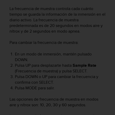
m
i
La frecuencia de muestra controla cada cuánto
s
tiempo se guarda la información de la inmersión en el
o
diario activo. La frecuencia de muestra
d
predeterminada es de 20 segundos en modos aire y
e
nítrox y de 2 segundos en modo apnea.
a
l
c
Para cambiar la frecuencia de muestra:
a
n
En un modo de inmersión, mantén pulsado
z
DOWN
.
a
Pulsa
UP
para desplazarte hasta
Sample Rate
r
(Frecuencia de muestra) y pulsa
SELECT
.
e
Pulsa
DOWN
o
UP
para cambiar la frecuencia y
l
confirma con
SELECT
.
n
Pulsa
MODE
para salir.
i
v
e
Las opciones de frecuencia de muestra en modos
l
aire y nítrox son: 10, 20, 30 y 60 segundos.
d
e