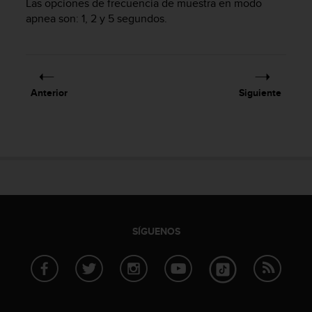
Las opciones de frecuencia de muestra en modo
c
apnea son: 1, 2 y 5 segundos.
o
n
f
o
r
m
Anterior
Siguiente
i
d
a
d
A
A
e
n
e
SÍGUENOS
s
t
e
s
i
t