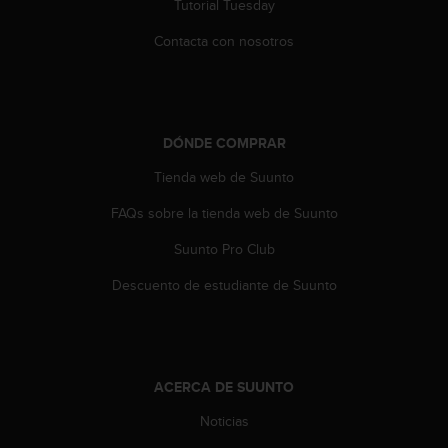
Tutorial Tuesday
t
a
Contacta con nosotros
s
d
e
a
c
DÓNDE COMPRAR
c
e
Tienda web de Suunto
s
FAQs sobre la tienda web de Suunto
i
b
Suunto Pro Club
i
l
Descuento de estudiante de Suunto
i
d
a
d
p
ACERCA DE SUUNTO
a
r
Noticias
a