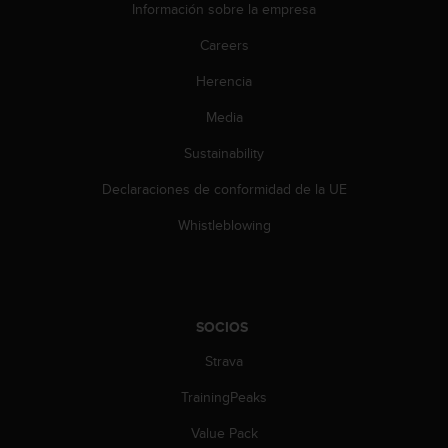
c
Información sobre la empresa
o
Careers
n
t
Herencia
e
n
Media
i
d
Sustainability
o
w
Declaraciones de conformidad de la UE
e
Whistleblowing
b
(
W
e
b
SOCIOS
C
o
Strava
n
t
TrainingPeaks
e
n
Value Pack