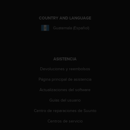
i
o
w
COUNTRY AND LANGUAGE
e
b
Guatemala (Español)
d
e
a
c
u
ASISTENCIA
e
r
Devoluciones y reembolsos
d
o
Página principal de asistencia
c
o
Actualizaciones del software
n
l
Guías del usuario
a
Centro de reparaciones de Suunto
s
P
Centros de servicio
a
u