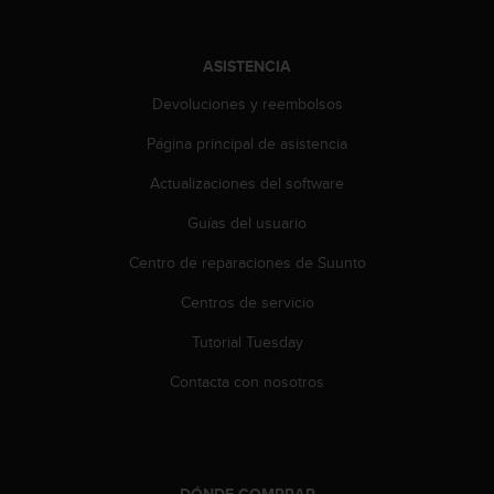
i
o
w
ASISTENCIA
e
b
Devoluciones y reembolsos
d
e
Página principal de asistencia
a
c
Actualizaciones del software
u
Guías del usuario
e
r
Centro de reparaciones de Suunto
d
o
Centros de servicio
c
o
Tutorial Tuesday
n
l
Contacta con nosotros
a
s
P
a
u