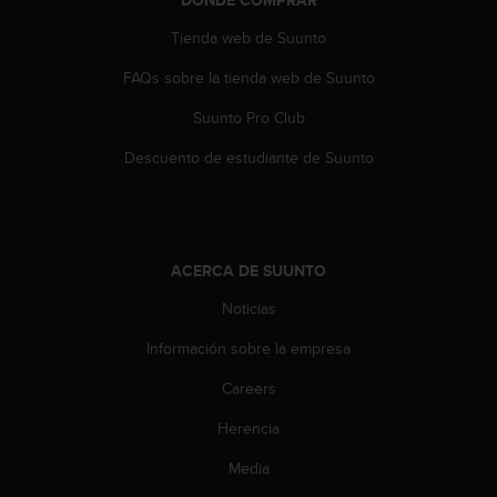
DÓNDE COMPRAR
t
Tienda web de Suunto
a
s
FAQs sobre la tienda web de Suunto
d
e
Suunto Pro Club
a
c
Descuento de estudiante de Suunto
c
e
s
i
b
ACERCA DE SUUNTO
i
l
Noticias
i
Información sobre la empresa
d
a
Careers
d
p
Herencia
a
r
Media
a