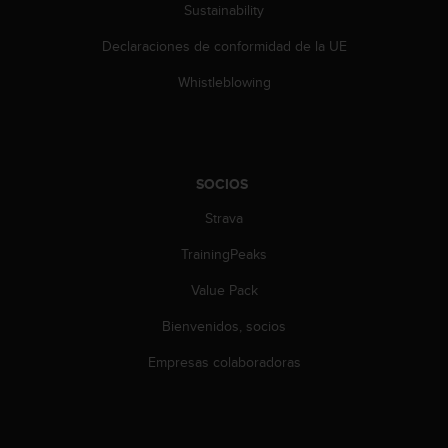
c
Sustainability
o
Declaraciones de conformidad de la UE
n
t
Whistleblowing
e
n
i
d
o
SOCIOS
w
e
Strava
b
(
TrainingPeaks
W
e
Value Pack
b
Bienvenidos, socios
C
o
Empresas colaboradoras
n
t
e
n