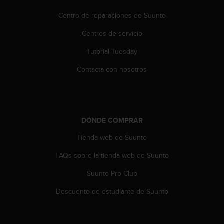
c
o
Centro de reparaciones de Suunto
n
Centros de servicio
t
e
Tutorial Tuesday
n
i
Contacta con nosotros
d
o
w
e
b
DÓNDE COMPRAR
(
W
Tienda web de Suunto
e
b
FAQs sobre la tienda web de Suunto
C
Suunto Pro Club
o
n
Descuento de estudiante de Suunto
t
e
n