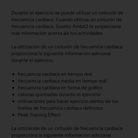
m
i
Durante el ejercicio se puede utilizar un cinturón de
s
o
frecuencia cardíaca. Cuando utilizas un cinturón de
d
frecuencia cardíaca,
Suunto Ambit2
te proporciona
e
más información acerca de tus actividades.
a
l
La utilización de un cinturón de frecuencia cardíaca
c
proporciona la siguiente información adicional
a
durante el ejercicio:
n
z
frecuencia cardíaca en tiempo real
a
frecuencia cardíaca media en tiempo real
r
e
frecuencia cardíaca en forma de gráfico
l
calorías quemadas durante el ejercicio
n
indicaciones para hacer ejercicio dentro de los
i
límites de frecuencia cardíaca definidos
v
Peak Training Effect
e
l
La utilización de un cinturón de frecuencia cardíaca
d
proporciona la siguiente información adicional
e