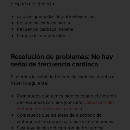
después del ejercicio:
c
o
n
calorías quemadas durante el ejercicio
f
frecuencia cardíaca media
o
frecuencia cardíaca máxima
r
tiempo de recuperación
m
i
d
Resolución de problemas: No hay
a
d
señal de frecuencia cardíaca
A
A
Si pierdes la señal de frecuencia cardíaca, prueba a
e
hacer lo siguiente:
n
e
Comprueba que tienes bien colocado el cinturón
s
de frecuencia cardíaca (consulta
Colocación del
t
e
cinturón de frecuencia cardíaca
).
s
Comprueba que las áreas de electrodo del
i
cinturón de frecuencia cardíaca estén húmedas.
t
Sustituye la pila del cinturón de frecuencia