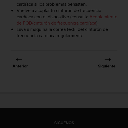
i
cardíaca si los problemas persisten.
o
Vuelve a acoplar tu cinturón de frecuencia
w
cardíaca con el dispositivo (consulta
Acoplamiento
e
de POD/cinturón de frecuencia cardíaca
).
b
Lava a máquina la correa textil del cinturón de
d
frecuencia cardíaca regularmente.
e
a
c
u
e
r
Anterior
Siguiente
d
o
c
o
n
l
a
s
P
a
SÍGUENOS
u