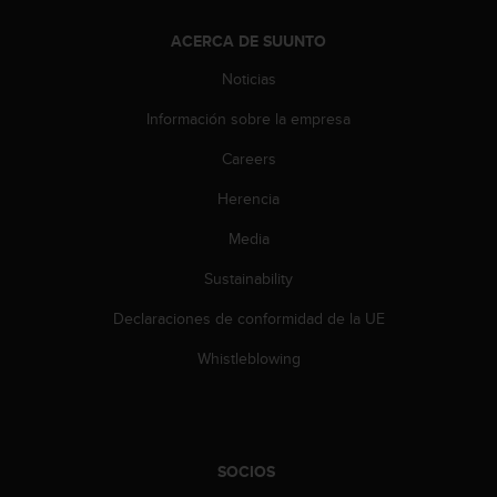
t
A
ACERCA DE SUUNTO
c
c
Noticias
e
s
Información sobre la empresa
s
i
Careers
b
Herencia
i
l
Media
i
t
Sustainability
y
G
Declaraciones de conformidad de la UE
u
i
Whistleblowing
d
e
l
i
n
SOCIOS
e