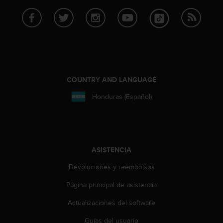
t
a
s
d
e
a
c
c
COUNTRY AND LANGUAGE
e
Honduras (Español)
s
i
b
i
l
i
ASISTENCIA
d
Devoluciones y reembolsos
a
d
Página principal de asistencia
p
a
Actualizaciones del software
r
a
Guías del usuario