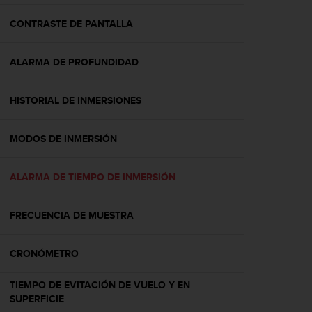
c
o
CONTRASTE DE PANTALLA
n
f
ALARMA DE PROFUNDIDAD
o
r
m
HISTORIAL DE INMERSIONES
i
d
a
MODOS DE INMERSIÓN
d
A
A
ALARMA DE TIEMPO DE INMERSIÓN
e
n
FRECUENCIA DE MUESTRA
e
s
t
CRONÓMETRO
e
s
TIEMPO DE EVITACIÓN DE VUELO Y EN
i
SUPERFICIE
t