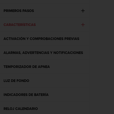
m
i
s
PRIMEROS PASOS
o
d
CARACTERÍSTICAS
e
a
l
ACTIVACIÓN Y COMPROBACIONES PREVIAS
c
a
n
ALARMAS, ADVERTENCIAS Y NOTIFICACIONES
z
a
r
TEMPORIZADOR DE APNEA
e
l
LUZ DE FONDO
n
i
v
INDICADORES DE BATERÍA
e
l
d
RELOJ CALENDARIO
e