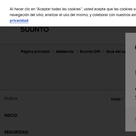
S
S
u
Al hacer clic en “Aceptar todas las cookies”, usted acepta que las cookies 
u
navegación del sitio, analizar el uso del mismo, y colaborar con nuestros e
privacidad
n
t
o
m
a
n
Página principal
Asistencia
Suunto D4f
Guía del usuario 
t
i
e
n
e
s
u
Índice
Inicio
Caract
c
o
m
INICIO
p
r
o
SEGURIDAD