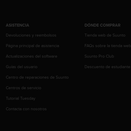
t
a
s
d
ASISTENCIA
DÓNDE COMPRAR
e
a
Devoluciones y reembolsos
Tienda web de Suunto
c
Página principal de asistencia
FAQs sobre la tienda we
c
e
Actualizaciones del software
Suunto Pro Club
s
i
Guías del usuario
Descuento de estudiante
b
i
Centro de reparaciones de Suunto
l
i
Centros de servicio
d
Tutorial Tuesday
a
d
Contacta con nosotros
p
a
r
a