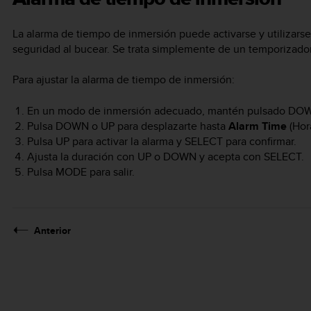
La alarma de tiempo de inmersión puede activarse y utilizarse
seguridad al bucear. Se trata simplemente de un temporizador
Para ajustar la alarma de tiempo de inmersión:
En un modo de inmersión adecuado, mantén pulsado
DO
Pulsa
DOWN
o
UP
para desplazarte hasta
Alarm Time
(Hora
Pulsa
UP
para activar la alarma y
SELECT
para confirmar.
Ajusta la duración con
UP
o
DOWN
y acepta con
SELECT
.
Pulsa
MODE
para salir.
Anterior