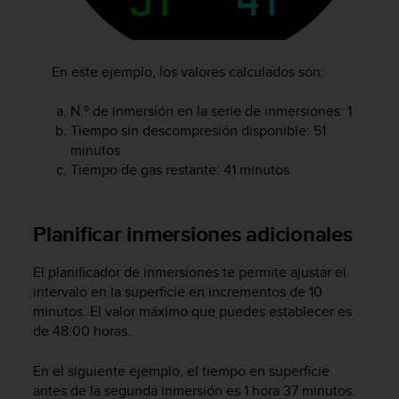
c
o
n
t
En este ejemplo, los valores calculados son:
e
n
N.º de inmersión en la serie de inmersiones: 1
i
Tiempo sin descompresión disponible: 51
d
minutos
o
Tiempo de gas restante: 41 minutos
w
e
b
(
Planificar inmersiones adicionales
W
e
El planificador de inmersiones te permite ajustar el
b
intervalo en la superficie en incrementos de 10
C
minutos. El valor máximo que puedes establecer es
o
n
de 48:00 horas.
t
e
En el siguiente ejemplo, el tiempo en superficie
n
antes de la segunda inmersión es 1 hora 37 minutos.