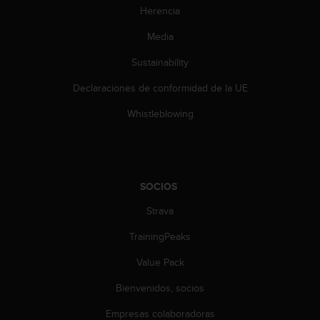
n
Herencia
t
o
Media
d
Sustainability
e
S
Declaraciones de conformidad de la UE
e
r
Whistleblowing
v
i
c
i
o
SOCIOS
a
l
Strava
C
l
TrainingPeaks
i
Value Pack
e
n
Bienvenidos, socios
t
e
Empresas colaboradoras