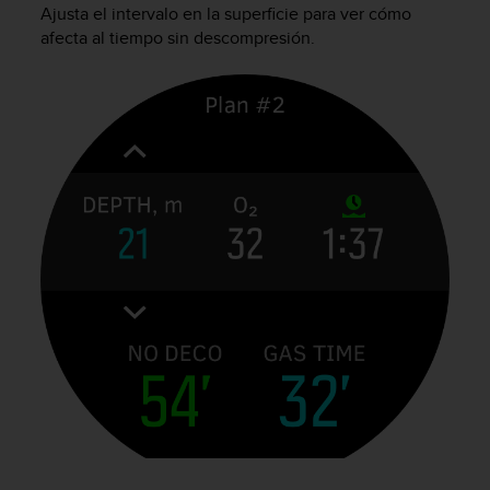
t
Ajusta el intervalo en la superficie para ver cómo
A
afecta al tiempo sin descompresión.
c
c
e
s
s
i
b
i
l
i
t
y
G
u
i
d
e
l
i
n
e