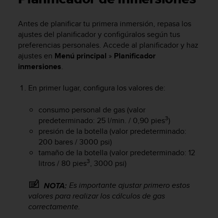
m
i
s
Antes de planificar tu primera inmersión, repasa los
o
ajustes del planificador y configúralos según tus
d
preferencias personales. Accede al planificador y haz
e
ajustes en
Menú principal
»
Planificador
a
inmersiones
.
l
c
En primer lugar, configura los valores de:
a
n
z
consumo personal de gas (valor
a
3
predeterminado: 25 l/min. / 0,90 pies
)
r
presión de la botella (valor predeterminado:
e
200 bares / 3000 psi)
l
tamaño de la botella (valor predeterminado: 12
n
3
litros / 80 pies
, 3000 psi)
i
v
Es importante ajustar primero estos
NOTA:
e
l
valores para realizar los cálculos de gas
d
correctamente.
e