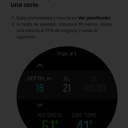
una serie
t
a
s
Edita profundidad y mezcla en
Ver planificador
.
d
A modo de ejemplo, introduce 18 metros, utiliza
e
una mezcla al 21 % de oxígeno y verás lo
a
siguiente:
c
c
e
s
i
b
i
l
i
d
a
d
p
a
r
a