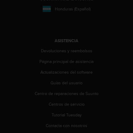
d
e
Honduras (Español)
a
c
c
e
s
ASISTENCIA
i
b
Devoluciones y reembolsos
i
l
Página principal de asistencia
i
Actualizaciones del software
d
a
Guías del usuario
d
.
Centro de reparaciones de Suunto
P
o
Centros de servicio
n
t
Tutorial Tuesday
e
Contacta con nosotros
e
n