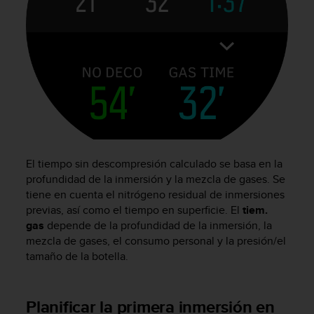
i
o
w
e
b
d
e
a
c
u
e
r
El tiempo sin descompresión calculado se basa en la
d
profundidad de la inmersión y la mezcla de gases. Se
o
tiene en cuenta el nitrógeno residual de inmersiones
c
previas, así como el tiempo en superficie. El
tiem.
o
gas
depende de la profundidad de la inmersión, la
n
mezcla de gases, el consumo personal y la presión/el
l
tamaño de la botella.
a
s
P
a
Planificar la primera inmersión en
u