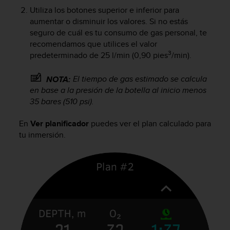
c
Utiliza los botones superior e inferior para
o
aumentar o disminuir los valores. Si no estás
n
seguro de cuál es tu consumo de gas personal, te
f
recomendamos que utilices el valor
o
3
predeterminado de 25 l/min (0,90 pies
/min).
r
m
El tiempo de gas estimado se calcula
NOTA:
i
d
en base a la presión de la botella al inicio menos
a
35 bares (510 psi).
d
A
En
Ver planificador
puedes ver el plan calculado para
A
tu inmersión.
e
n
e
s
t
e
s
i
t