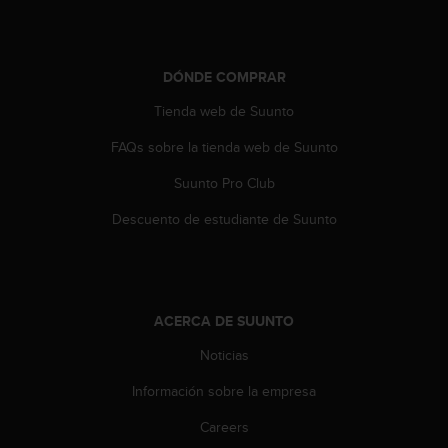
c
o
n
t
DÓNDE COMPRAR
a
Tienda web de Suunto
c
t
FAQs sobre la tienda web de Suunto
o
c
Suunto Pro Club
o
n
Descuento de estudiante de Suunto
e
l
d
e
p
ACERCA DE SUUNTO
a
Noticias
r
t
Información sobre la empresa
a
m
Careers
e